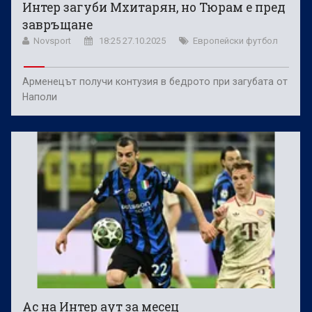
Интер загуби Мхитарян, но Тюрам е пред
завръщане
Novsport
18:25 27.10.2025
Европейски футбол
Арменецът получи контузия в бедрото при загубата от
Наполи
Ас на Интер аут за месец