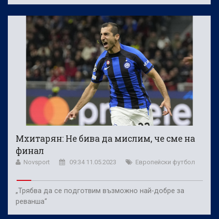
Мхитарян: Не бива да мислим, че сме на
финал
Novsport
09:34 11.05.2023
Европейски футбол
„Трябва да се подготвим възможно най-добре за
реванша“