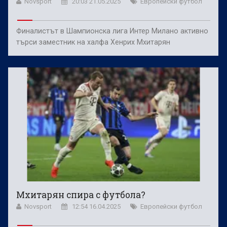
Novsport
20:03 21.05.2025
Европейски футбол
Финалистът в Шампионска лига Интер Милано активно
търси заместник на халфа Хенрих Мхитарян
Мхитарян спира с футбола?
Novsport
12:54 16.04.2025
Европейски футбол