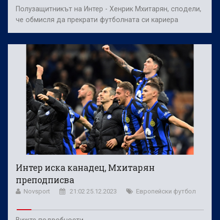
Полузащитникът на Интер - Хенрик Мхитарян, сподели,
че обмисля да прекрати футболната си кариера
Интер иска канадец, Мхитарян
преподписва
Novsport
21:02 25.12.2023
Европейски футбол
Вижте подробности