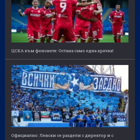
ЦСКА към феновете: Остана само една крачка!
Официално: Левски се раздели с директор и с