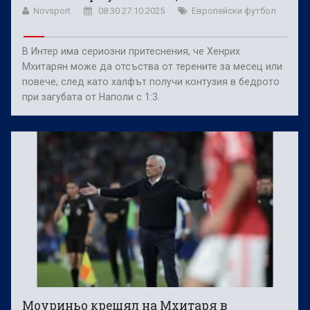
Novsport
08:30 27.10.2025
Европейски футбол
В Интер има сериозни притеснения, че Хенрих
Мхитарян може да отсъства от терените за месец или
повече, след като халфът получи контузия в бедрото
при загубата от Наполи с 1:3.
Моуриньо крещял на Мхитаря в