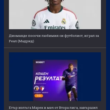
Диоманде посочи любимия си футболист, играл за
Реал (Мадрид)
Етър излъга Марек в мач от Втора лига, завършил