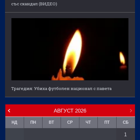
със скандал (ВИДЕО)
Трагедия: Убиха футболен национал с павета
АВГУСТ
2026
НД
ПН
ВТ
СР
ЧТ
ПТ
СБ
1