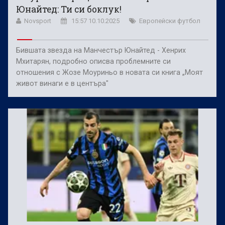
Юнайтед: Ти си боклук!
Novsport
15:57 10.10.2025
Европейски футбол
Бившата звезда на Манчестър Юнайтед - Хенрих
Мхитарян, подробно описва проблемните си
отношения с Жозе Моуриньо в новата си книга „Моят
живот винаги е в центъра"