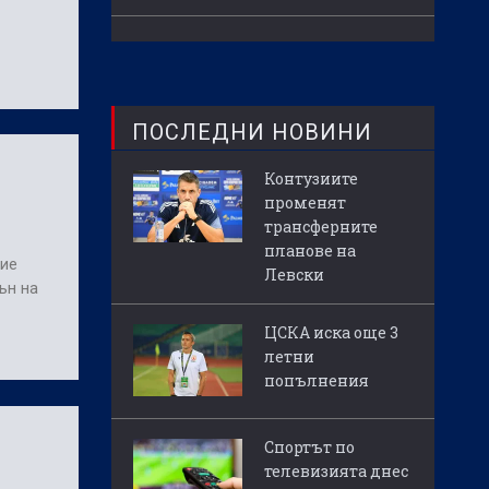
ПОСЛЕДНИ НОВИНИ
Контузиите
променят
трансферните
планове на
ние
Левски
ън на
ЦСКА иска още 3
летни
попълнения
Спортът по
телевизията днес