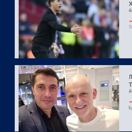
Х
Т
Л
Т
Б