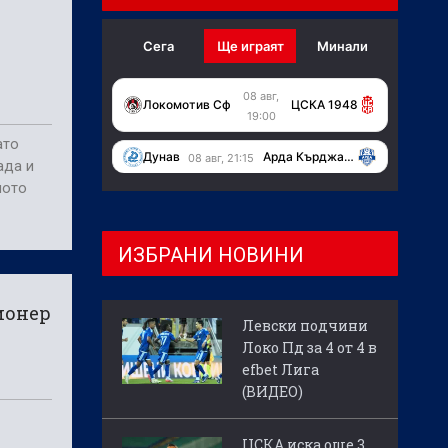
Сега
Ще играят
Минали
08 авг,
Локомотив Сф
ЦСКА 1948
19:00
ато
Дунав
Арда Кърджали
08 авг, 21:15
ада и
ното
ИЗБРАНИ НОВИНИ
ионер
Левски подчини
Локо Пд за 4 от 4 в
efbet Лига
(ВИДЕО)
ЦСКА иска още 3