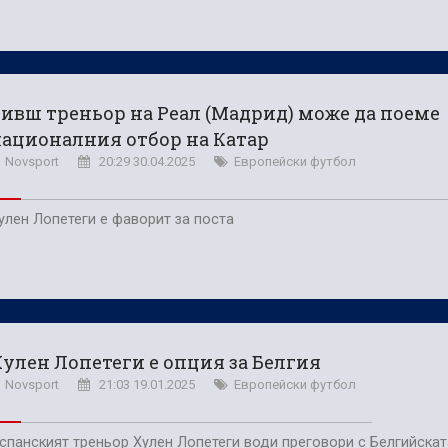
ивш треньор на Реал (Мадрид) може да поеме
ационалния отбор на Катар
Novsport
20:29 30.04.2025
Европейски футбол
улен Лопетеги е фаворит за поста
улен Лопетеги е опция за Белгия
Novsport
21:03 19.01.2025
Европейски футбол
спанският треньор Хулен Лопетеги води преговори с Белгийскат