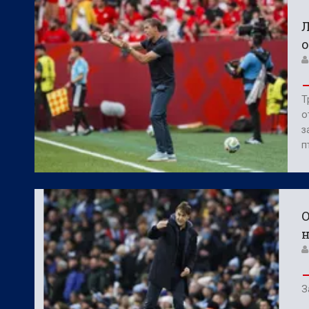
БГ Футбол:
ЦСКА иска още 3 летни по
Л
БГ Футбол:
Контузиите променят тран
Т
о
з
п
н
З