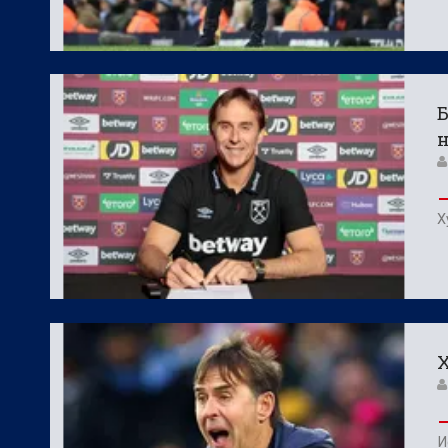
Б
н
Х
Х
И