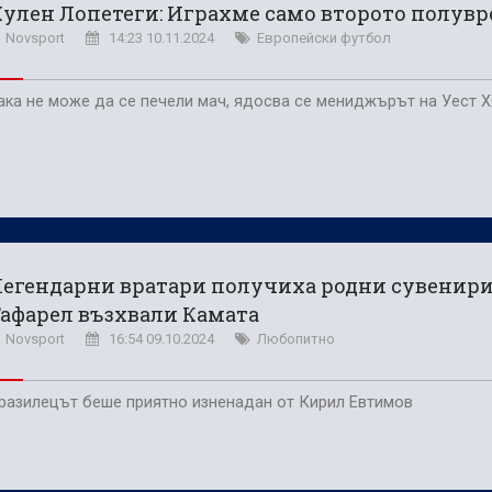
улен Лопетеги: Играхме само второто полув
Novsport
14:23 10.11.2024
Европейски футбол
ака не може да се печели мач, ядосва се мениджърът на Уест 
егендарни вратари получиха родни сувенири
афарел възхвали Камата
Novsport
16:54 09.10.2024
Любопитно
разилецът беше приятно изненадан от Кирил Евтимов