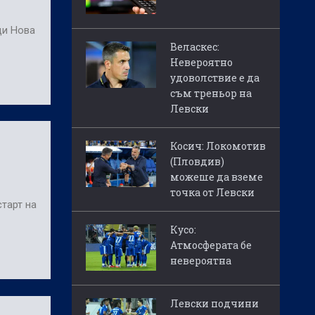
ди Нова
Веласкес:
Невероятно
удоволствие е да
съм треньор на
Левски
Косич: Локомотив
(Пловдив)
можеше да вземе
точка от Левски
тарт на
Кусо:
Атмосферата бе
невероятна
Левски подчини