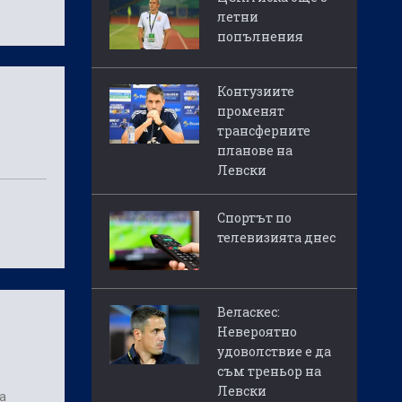
летни
попълнения
Контузиите
променят
трансферните
планове на
Левски
Спортът по
телевизията днес
Веласкес:
Невероятно
удоволствие е да
съм треньор на
Левски
а