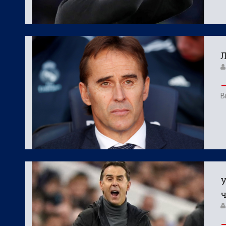
Л
В
У