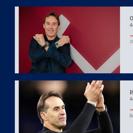
О
Л
И
В