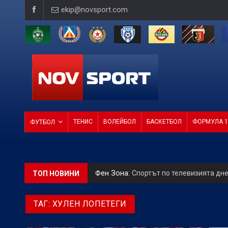
ekip@novsport.com
ТЕНИС
ВОЛЕЙБОЛ
БАСКЕТБОЛ
ФОРМУЛА 1
ФУТБОЛ
Фен Зона:
Спортът по телевизията дн
ТОП НОВИНИ
БГ Футбол:
Веласкес: Невероятно удов
ТАГ:
ХУЛЕН ЛОПЕТЕГИ
БГ Футбол:
Левски подчини Локо Пд за 