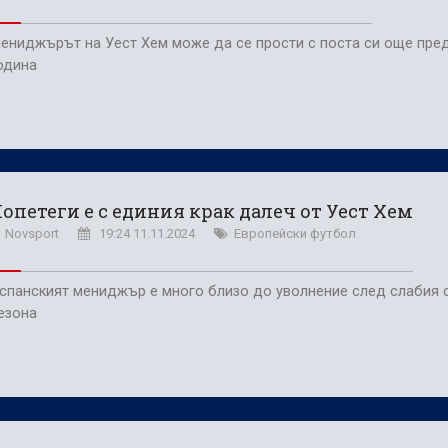
ениджърът на Уест Хем може да се прости с поста си още пре
одина
опетеги е с единия крак далеч от Уест Хем
Novsport
19:24 11.11.2024
Европейски футбол
спанският мениджър е много близо до уволнение след слабия с
езона