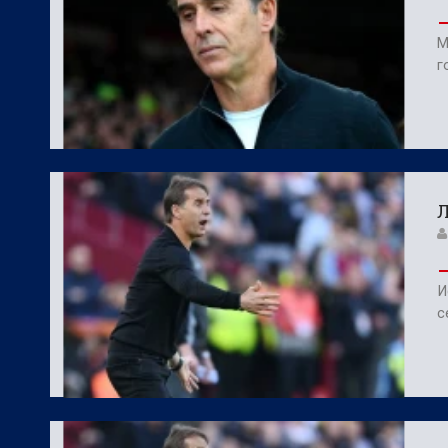
М
г
Л
И
с