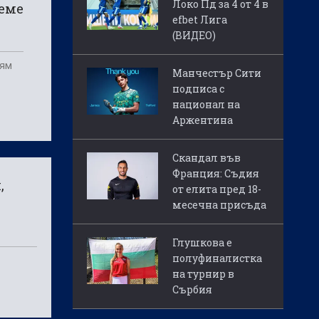
Локо Пд за 4 от 4 в
реме
efbet Лига
(ВИДЕО)
Хям
Манчестър Сити
подписа с
национал на
Аржентина
Скандал във
Франция: Съдия
,
от елита пред 18-
месечна присъда
Глушкова е
полуфиналистка
на турнир в
Сърбия