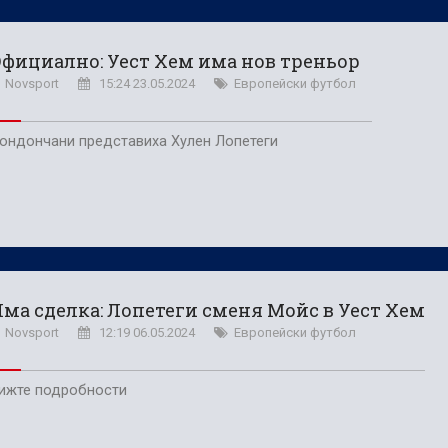
фициално: Уест Хем има нов треньор
Novsport
15:24 23.05.2024
Европейски футбол
ондончани представиха Хулен Лопетеги
ма сделка: Лопетеги сменя Мойс в Уест Хем
Novsport
12:19 06.05.2024
Европейски футбол
ижте подробности