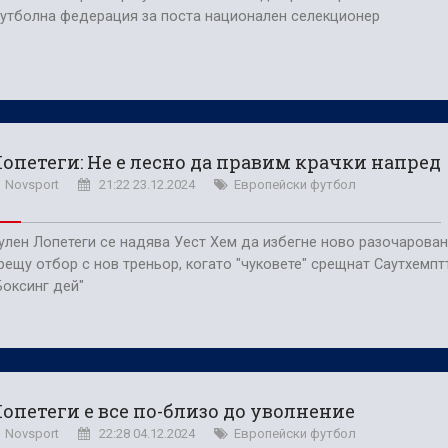
утболна федерация за поста национален селекционер
опетеги: Не е лесно да правим крачки напред
Novsport
21:22 23.12.2024
Европейски футбол
улен Лопетеги се надява Уест Хем да избегне ново разочарова
рещу отбор с нов треньор, когато "чуковете" срещнат Саутхемпт
Боксинг дей"
опетеги е все по-близо до уволнение
Novsport
22:28 04.12.2024
Европейски футбол