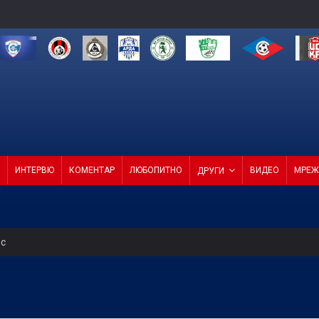
ИНТЕРВЮ
КОМЕНТАР
ЛЮБОПИТНО
ВИДЕО
МРЕЖ
ДРУГИ
ес
олствие е да съм треньор на Левски
4 от 4 в efbet Лига (ВИДЕО)