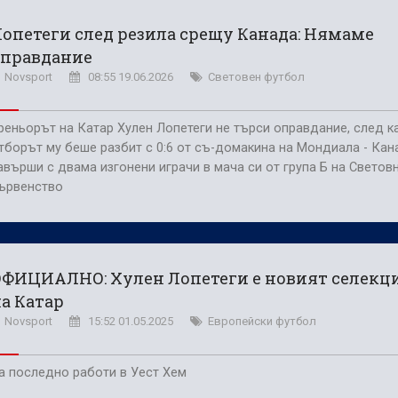
пълнения
опетеги след резила срещу Канада: Нямаме
сферните планове на Левски
оправдание
Novsport
08:55 19.06.2026
Световен футбол
реньорът на Катар Хулен Лопетеги не търси оправдание, след к
тборът му беше разбит с 0:6 от съ-домакина на Мондиала - Кан
авърши с двама изгонени играчи в мача си от група Б на Светов
ървенство
ОФИЦИАЛНО: Хулен Лопетеги е новият селекц
а Катар
Novsport
15:52 01.05.2025
Европейски футбол
а последно работи в Уест Хем