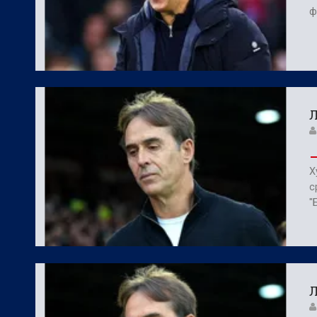
ф
Л
Х
с
"
Л