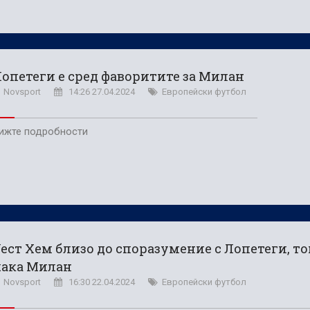
опетеги е сред фаворитите за Милан
Novsport
14:26 27.04.2024
Европейски футбол
ижте подробности
ест Хем близо до споразумение с Лопетеги, то
чака Милан
Novsport
16:30 22.04.2024
Европейски футбол