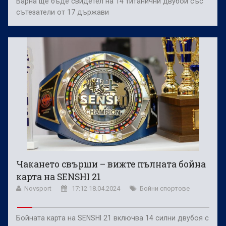
Варна ще бъде свидетел на 14 титанични двубои със
сътезатели от 17 държави
Чакането свърши – вижте пълната бойна
карта на SENSHI 21
Novsport
17:12 18.04.2024
Бойни спортове
Бойната карта на SENSHI 21 включва 14 силни двубоя с