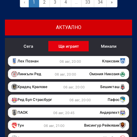
‹
1
2
3
4
...
33
34
»
АКТУАЛНО
Сега
Ще играят
Минали
Лех Познан
Клаксвик
06 авг, 20:00
Линкълн Ред
Омония Никозия
06 авг, 20:00
Храдец Кралове
Бешикташ
06 авг, 20:00
Ред Бул Страсбург
Пафос
06 авг, 20:00
ПАОК
Андерлехт
06 авг, 20:45
Тун
Висингур Рейкявик
06 авг, 21:00