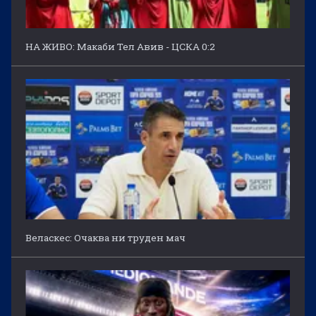
НА ЖИВО: Макаби Тел Авив - ЦСКА 0:2
Веласкес: Очаква ни труден мач