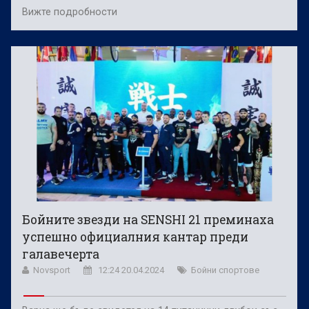
Вижте подробности
Бойните звезди на SENSHI 21 преминаха
успешно официалния кантар преди
галавечерта
Novsport
12:24 20.04.2024
Бойни спортове