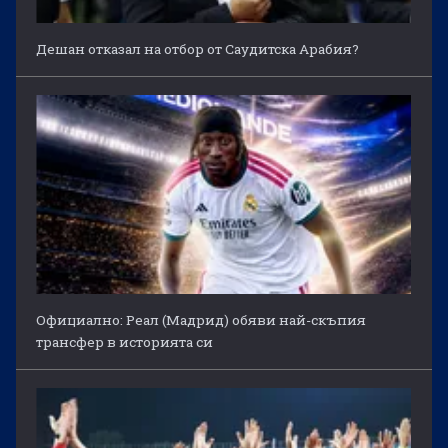
Дешан отказал на отбор от Саудитска Арабия?
Официално: Реал (Мадрид) обяви най-скъпия
трансфер в историята си