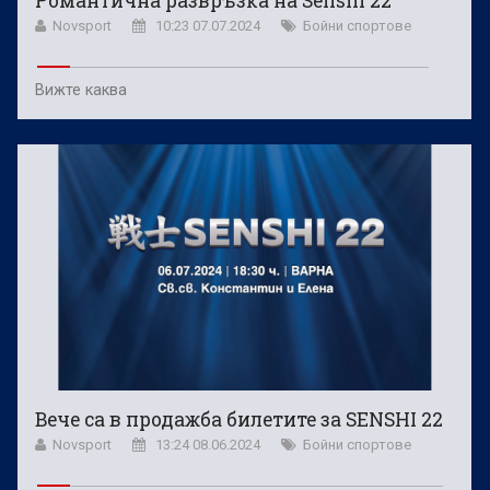
Романтична развръзка на Senshi 22
Novsport
10:23 07.07.2024
Бойни спортове
Вижте каква
Вече са в продажба билетите за SENSHI 22
Novsport
13:24 08.06.2024
Бойни спортове