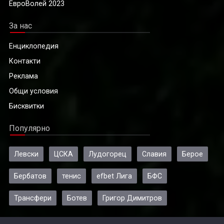
ЕвроВолей 2023
За нас
Енциклопедия
Контакти
Реклама
Общи условия
Бисквитки
Популярно
Левски
ЦСКА
Лудогорец
Славия
Берое
Бербатов
тенис
efbet Лига
БФС
Трансфери
Ботев
Григор Димитров