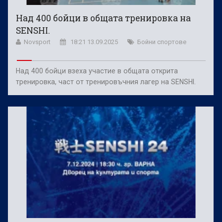
Над 400 бойци в общата тренировка на
SENSHI.
Novsport
18:21 13.09.2025
Бойни спортове
Над 400 бойци взеха участие в общата открита
тренировка, част от тренировъчния лагер на SENSHI.