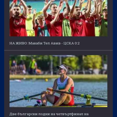
НА ЖИВО: Макаби Тел Авив - ЦСКА 0:2
Две български лодки на четвъртфинал на