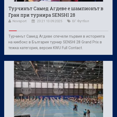
Турчинът Самед Агдеве е шампионът в
Гран при турнира SENSHI 28
Novsport
23:21 13.09.2025
БГ Футбол
Турчинът Самед Агдеве спечели първия в историята
на кикбокс в България турнир SENSHI 28 Grand Prix в
тежка категория, версия KWU Full Contact.