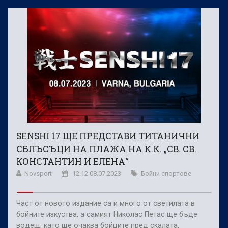
SENSHI 17 ЩЕ ПРЕДСТАВИ ТИТАНИЧНИ
СБЛЪСЪЦИ НА ПЛАЖА НА К.К. „СВ. СВ.
КОНСТАНТИН И ЕЛЕНА“
Novsport
12:12 08.07.2023
Бойни спортове
Част от новото издание са и много от светилата в
бойните изкуства, а самият Николас Петас ще бъде
водещ, като ще очаква бойците пред скалата.