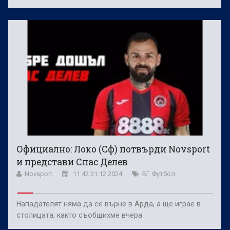
Официално: Локо (Сф) потвърди Novsport
и представи Спас Делев
Novsport
11:42 31.12.2024
БГ Футбол
Нападателят няма да се върне в Арда, а ще играе в
столицата, както съобщихме вчера