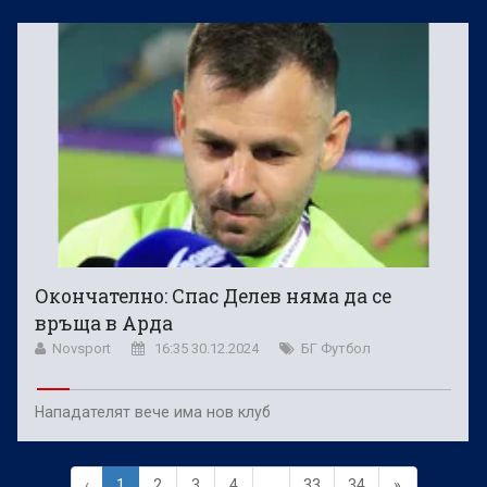
Окончателно: Спас Делев няма да се
връща в Арда
Novsport
16:35 30.12.2024
БГ Футбол
Нападателят вече има нов клуб
‹
1
2
3
4
...
33
34
»