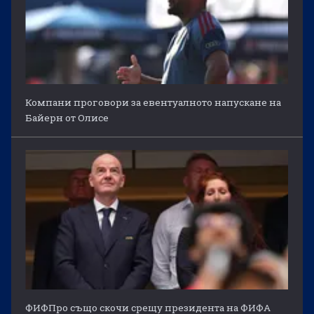
Компани проговори за евентуалното напускане на
Байерн от Олисе
ФИФПро също скочи срещу президента на ФИФА