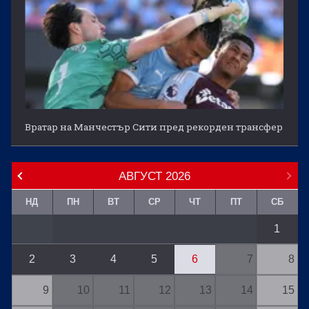
Вратар на Манчестър Сити пред рекорден трансфер
АВГУСТ
2026
НД
ПН
ВТ
СР
ЧТ
ПТ
СБ
1
2
3
4
5
6
7
8
9
10
11
12
13
14
15