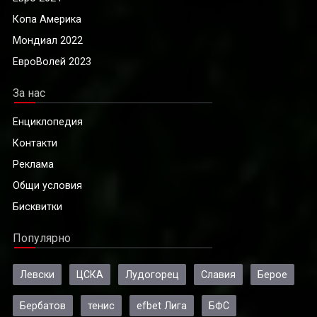
Копа Америка
Мондиал 2022
ЕвроВолей 2023
За нас
Енциклопедия
Контакти
Реклама
Общи условия
Бисквитки
Популярно
Левски
ЦСКА
Лудогорец
Славия
Берое
Бербатов
тенис
efbet Лига
БФС