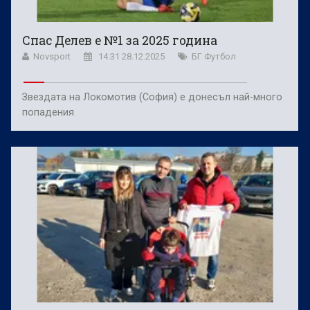
Спас Делев е №1 за 2025 година
Novsport
14:31 28.12.2025
БГ Футбол
Звездата на Локомотив (София) е донесъл най-много
попадения