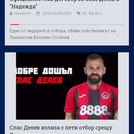
"Надежда"
Novsport
20:05 06.08.2025
БГ Футбол
Един от лидерите в отбора, обяви собственикът на
Локомотив Веселин Стоянов
Спас Делев излиза с пети отбор срещу