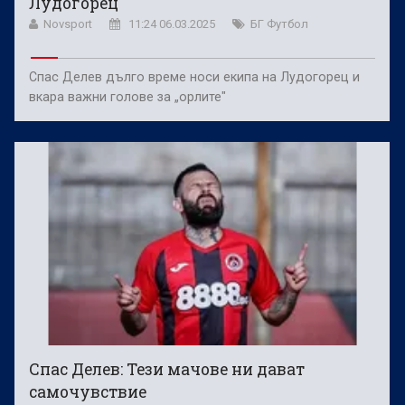
Лудогорец
Novsport
11:24 06.03.2025
БГ Футбол
Спас Делев дълго време носи екипа на Лудогорец и
вкара важни голове за „орлите"
Спас Делев: Тези мачове ни дават
самочувствие