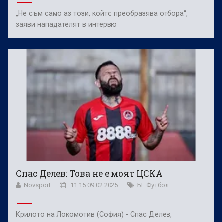
„Не съм само аз този, който преобразява отбора“,
заяви нападателят в интервю
Спас Делев: Това не е моят ЦСКА
Novsport
11:15 09.02.2025
БГ Футбол
Крилото на Локомотив (София) - Спас Делев,