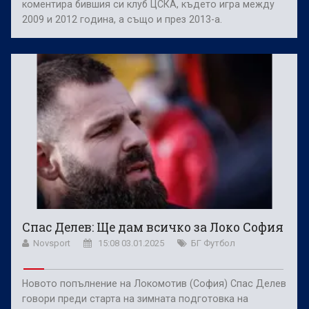
коментира бившия си клуб ЦСКА, където игра между
2009 и 2012 година, а също и през 2013-а.
Спас Делев: Ще дам всичко за Локо София
Novsport
15:08 03.01.2025
БГ Футбол
Новото попълнение на Локомотив (София) Спас Делев
говори преди старта на зимната подготовка на