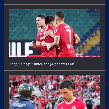
Цварц: Свършихме добре работата си