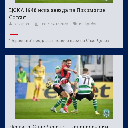
ЦСКА 1948 иска звезда на Локомотив
София
Novsport
08:05 24.12.2025
БГ Футбол
"Червените" предлагат повече пари на Спас Делев
Честито! Спас Делев с първороден син