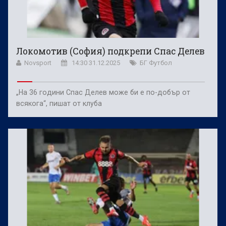
Локомотив (София) подкрепи Спас Делев
Novsport
14:30 31.12.2025
БГ Футбол
„На 36 години Спас Делев може би е по-добър от
всякога“, пишат от клуба