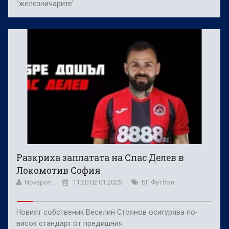
"железничарите"
Разкриха заплатата на Спас Делев в
Локомотив София
Novsport
11:20 02.01.2025
БГ Футбол
Новият собственик Веселин Стоянов осигурява по-
висок стандарт от предишния