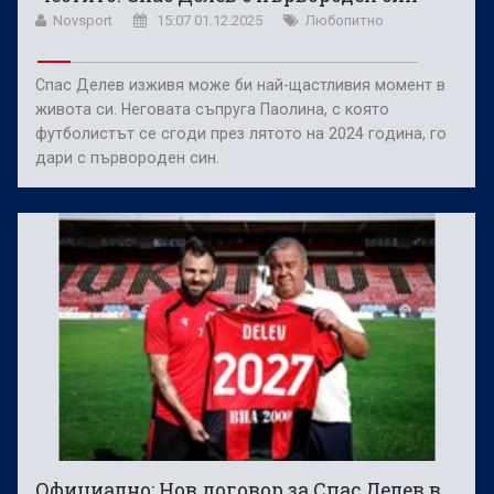
Novsport
15:07 01.12.2025
Любопитно
Спас Делев изживя може би най-щастливия момент в
живота си. Неговата съпруга Паолина, с която
футболистът се сгоди през лятото на 2024 година, го
дари с първороден син.
Официално: Нов договор за Спас Делев в