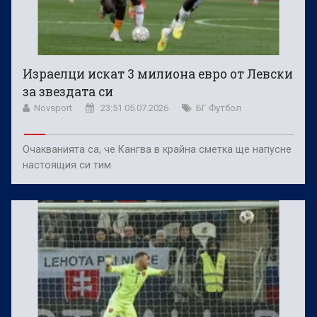
Израелци искат 3 милиона евро от Левски
за звездата си
Novsport
23:51 05.07.2026
БГ Футбол
Очакванията са, че Кангва в крайна сметка ще напусне
настоящия си тим