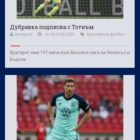
Дубравка подписва с Тотнъм
Novsport
16:18 24.06.2026
Европейски футбол
Вратарят има 197 мача във Висшата лига за Нюкасъл и
Бърнли