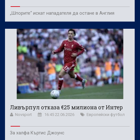
„Шпорите“ искат нападателя да остане в Англия
Ливърпул отказа €25 милиона от Интер
Novsport
16:45 22.06.2026
Европейски футбол
За халфа Къртис Джоунс