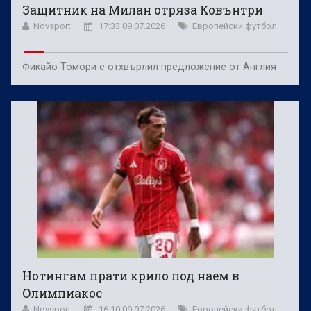
Защитник на Милан отряза Ковънтри
Novsport
17:33 09.07.2026
Европейски футбол
Фикайо Томори е отхвърлил предложение от Англия
Нотингам прати крило под наем в
Олимпиакос
Novsport
16:10 09.07.2026
Европейски футбол