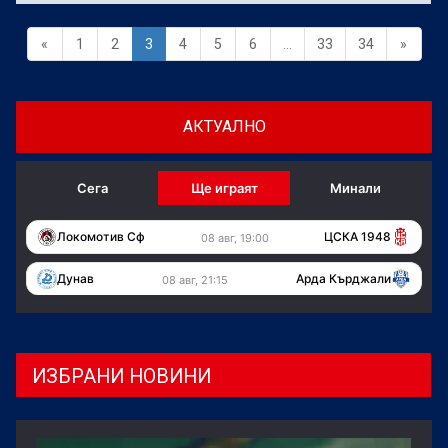
«
1
2
3
4
5
6
...
33
34
»
АКТУАЛНО
Сега
Ще играят
Минали
Локомотив Сф
ЦСКА 1948
08 авг, 19:00
Дунав
Арда Кърджали
08 авг, 21:15
ИЗБРАНИ НОВИНИ