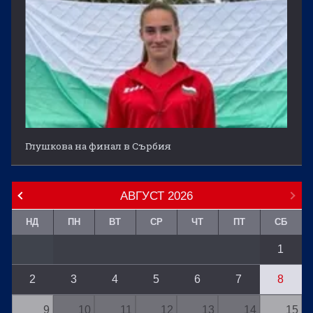
Глушкова на финал в Сърбия
АВГУСТ
2026
НД
ПН
ВТ
СР
ЧТ
ПТ
СБ
1
2
3
4
5
6
7
8
9
10
11
12
13
14
15