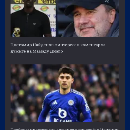
Цветомир Найденов с интересен коментар за
думите на Мамаду Диало
Брайтън преотстъпи аржентински халф в Испания