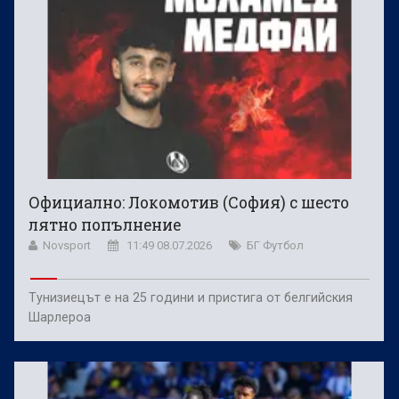
Официално: Локомотив (София) с шесто
лятно попълнение
Novsport
11:49 08.07.2026
БГ Футбол
Тунизиецът е на 25 години и пристига от белгийския
Шарлероа