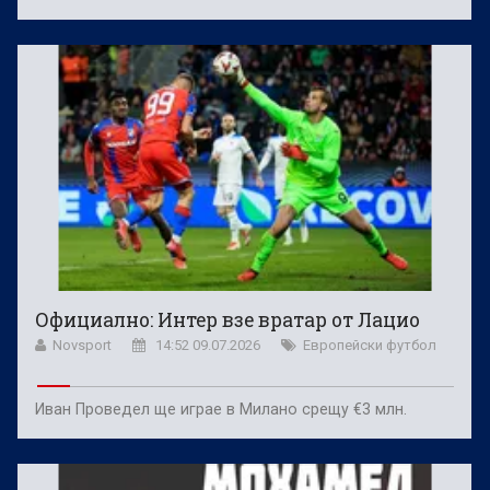
Официално: Интер взе вратар от Лацио
Novsport
14:52 09.07.2026
Европейски футбол
Иван Проведел ще играе в Милано срещу €3 млн.