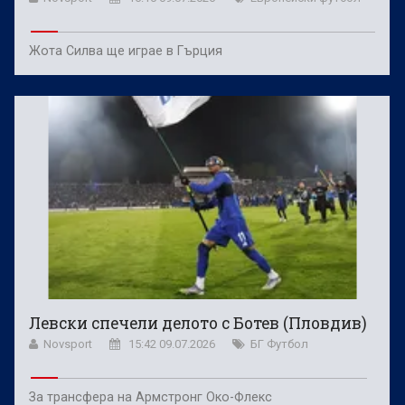
Жота Силва ще играе в Гърция
Левски спечели делото с Ботев (Пловдив)
Novsport
15:42 09.07.2026
БГ Футбол
За трансфера на Армстронг Око-Флекс