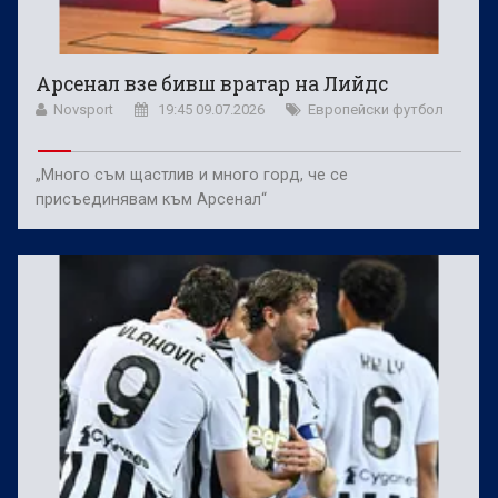
Арсенал взе бивш вратар на Лийдс
Novsport
19:45 09.07.2026
Европейски футбол
„Много съм щастлив и много горд, че се
присъединявам към Арсенал“