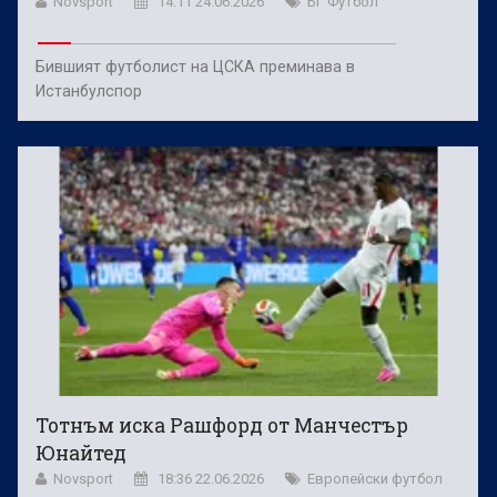
Novsport
14:11 24.06.2026
БГ Футбол
Бившият футболист на ЦСКА преминава в
Истанбулспор
Тотнъм иска Рашфорд от Манчестър
Юнайтед
Novsport
18:36 22.06.2026
Европейски футбол