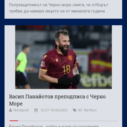
Полузащитникът на Черно море смята, че отборът
трябва да намери лицето си от миналата година
Васил Панайотов преподписа с Черно
Море
Novsport
12:27 16.04.2025
БГ Футбол
Васил Панайотов , който е един от основните