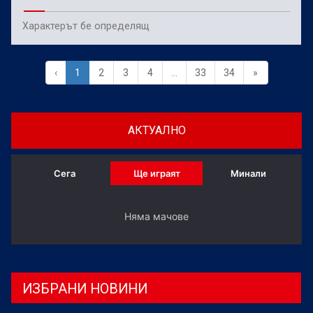
Характерът бе определящ
‹
1
2
3
4
...
33
34
»
АКТУАЛНО
Сега
Ще играят
Минали
Няма мачове
ИЗБРАНИ НОВИНИ