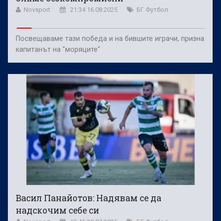
Novsport
21:34 16.08.2025
БГ Футбол
Посвещаваме тази победа и на бившите играчи, призна
капитанът на "моряците"
Васил Панайотов: Надявам се да
надскочим себе си