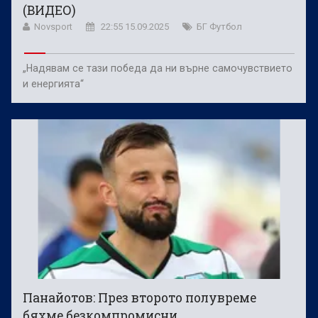
(ВИДЕО)
Novsport
22:55 15.09.2025
БГ Футбол
„Надявам се тази победа да ни върне самочувствието
и енергията“
Панайотов: През второто полувреме
бяхме безкомпромисни