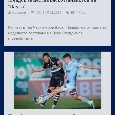
Младок замества Васко Панайотов на
"Лаута"
Novsport
09:18 15.02.2026
БГ Футбол
Капитанът на Черно море Васил Панайотов отпадна за
неделното гостуване на Локо Пловдив за
първенството.