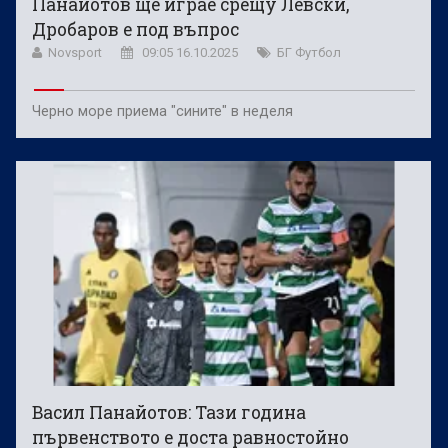
Панайотов ще играе срещу Левски,
Дробаров е под въпрос
Novsport
09:05 16.10.2025
БГ Футбол
Черно море приема "сините" в неделя
Васил Панайотов: Тази година
първенството е доста равностойно