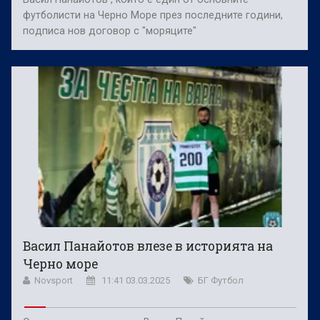
футболисти на Черно Море през последните години,
подписа нов договор с "моряците"
Васил Панайотов влезе в историята на
Черно море
Novsport
11:41 03.03.2025
БГ Футбол