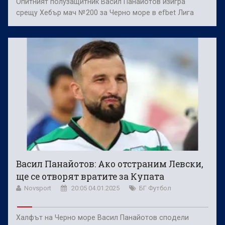
Опитният полузащитник Васил Панайотов изигра
срещу Хебър мач №200 за Черно море в efbet Лига
Васил Панайотов: Ако отстраним Левски,
ще се отворят вратите за Купата
Novsport
20:05 04.01.2025
БГ Футбол
Халфът на Черно море Васил Панайотов сподели