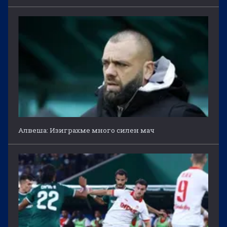
Алвеша: Изиграхме много силен мач