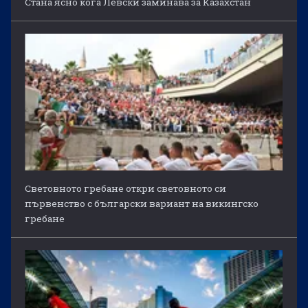
Стана ясно кога Левски заминава за Казахстан
Световното гребане откри световното си
първенство с български вариант на викингско
гребане