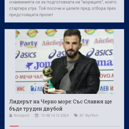
очакванията си за подготовката на "моряците", която
стартира утре. Той посочи и целите пред отбора през
предстоящата пролет
Лидерът на Черно море: Със Славия ще
бъде труден двубой
Novsport
12:48 14.12.2024
БГ Футбол