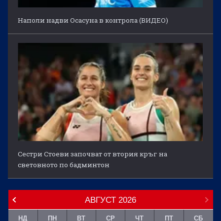
Наполи надви Осасуна в контрола (ВИДЕО)
Сестри Стоеви започват от втория кръг на
световното по бадминтон
АВГУСТ
2026
НД
ПН
ВТ
СР
ЧТ
ПТ
СБ