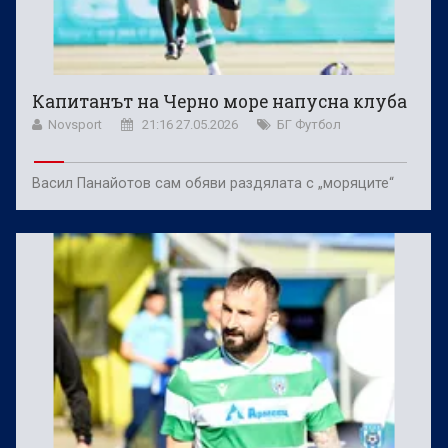
Капитанът на Черно море напусна клуба
Novsport
21:16 27.05.2026
БГ Футбол
Васил Панайотов сам обяви раздялата с „моряците“