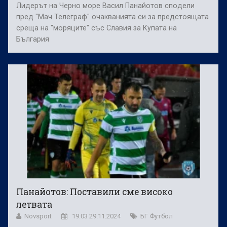
Лидерът на Черно море Васил Панайотов сподели
пред "Мач Телеграф" очакванията си за предстоящата
среща на "моряците" със Славия за Купата на
България
Панайотов: Поставили сме високо
летвата
Novsport
19:03 29.11.2024
БГ Футбол