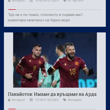
Novsport
13:45 30.07.2025
БГ Футбол
"Ще ни е по-тежко, отколкото в първия мач",
коментира капитанът на Черно море
Панайотов: Имаме да връщаме на Арда
Novsport
19:18 01.05.2025
Интервю