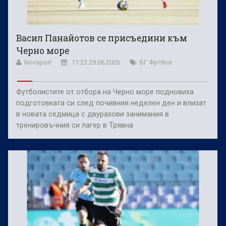
Васил Панайотов се присъедини към
Черно море
Novsport
11:23 29.06.2026
БГ Футбол
Футболистите от отбора на Черно море подновиха
подготовката си след почивния неделен ден и влизат
в новата седмица с двуразови занимания в
тренировъчния си лагер в Трявна