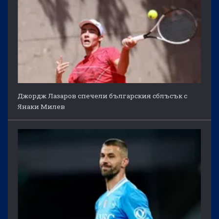
Джордж Лазаров спечели българския сблъсък с
Янаки Милев