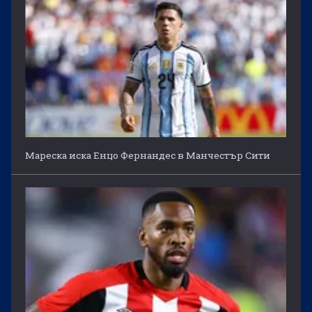
Мареска иска Енцо Фернандес в Манчестър Сити