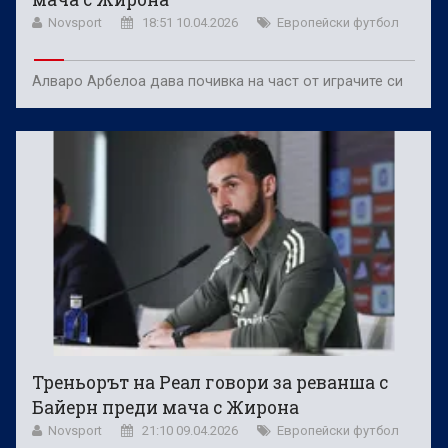
Novsport
18:51 10.04.2026
Европейски футбол
Алваро Арбелоа дава почивка на част от играчите си
Треньорът на Реал говори за реванша с
Байерн преди мача с Жирона
Novsport
21:10 09.04.2026
Европейски футбол