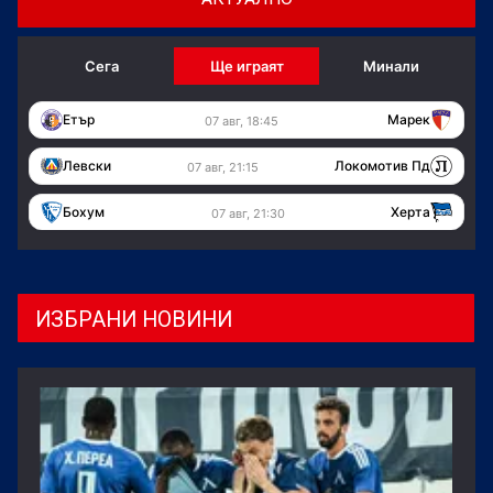
Сега
Ще играят
Минали
Етър
Марек
07 авг, 18:45
Левски
Локомотив Пд
07 авг, 21:15
Бохум
Херта
07 авг, 21:30
ИЗБРАНИ НОВИНИ