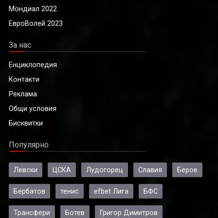
Мондиал 2022
ЕвроВолей 2023
За нас
Енциклопедия
Контакти
Реклама
Общи условия
Бисквитки
Популярно
Левски
ЦСКА
Лудогорец
Славия
Берое
Бербатов
тенис
efbet Лига
БФС
Трансфери
Ботев
Григор Димитров