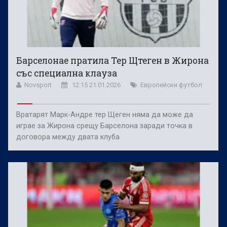
Барселонае пратила Тер Щтеген в Жирона
със специална клауза
Novsport
12:15 21.01.2026
Европейски футбол
Вратарят Марк-Андре тер Щеген няма да може да
играе за Жирона срещу Барселона заради точка в
договора между двата клуба