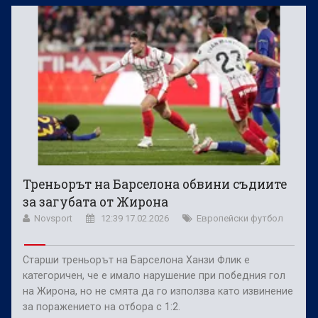
Треньорът на Барселона обвини съдиите
за загубата от Жирона
Novsport
12:39 17.02.2026
Европейски футбол
Старши треньорът на Барселона Ханзи Флик е
категоричен, че е имало нарушение при победния гол
на Жирона, но не смята да го използва като извинение
за поражението на отбора с 1:2.