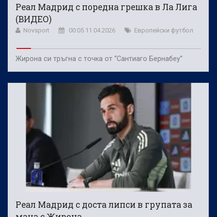
Реал Мадрид с поредна грешка в Ла Лига
(ВИДЕО)
Novsport
00:05 11.04.2026
Европейски футбол
Жирона си тръгна с точка от “Сантиаго Бернабеу”
Реал Мадрид с доста липси в групата за
мача с Жирона