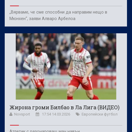
„Вярваме, че сме способни да направим нещо в
Мюнхен“, заяви Алваро Арбелоа
Жирона громи Билбао в Ла Лига (ВИДЕО)
Novsport
17:54 14.03.2026
Европейски футбол
Атлетик с разочароващ мач навън