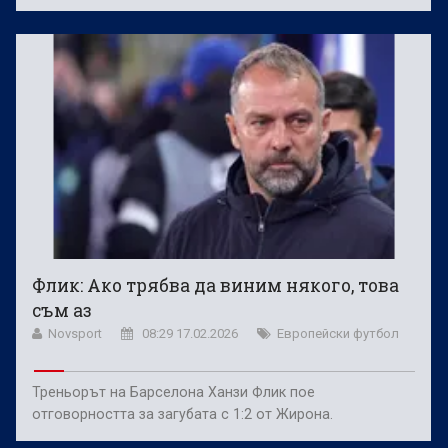
Флик: Ако трябва да виним някого, това
съм аз
Novsport
08:29 17.02.2026
Европейски футбол
Треньорът на Барселона Ханзи Флик пое
отговорността за загубата с 1:2 от Жирона.