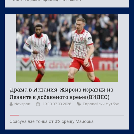
Драма в Испания: Жирона изравни на
Леванте в добавеното време (ВИДЕО)
Novsport
19:30 07.03.2026
Европейски футбол
Осасуна взе точка от 0:2 срещу Майорка