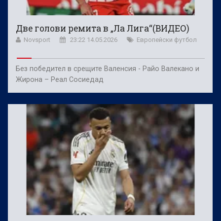
Две голови ремита в „Ла Лига“(ВИДЕО)
Novsport
23:22 14.05.2026
Европейски футбол
Без победител в срещите Валенсия - Райо Валекано и
Жирона – Реал Сосиедад