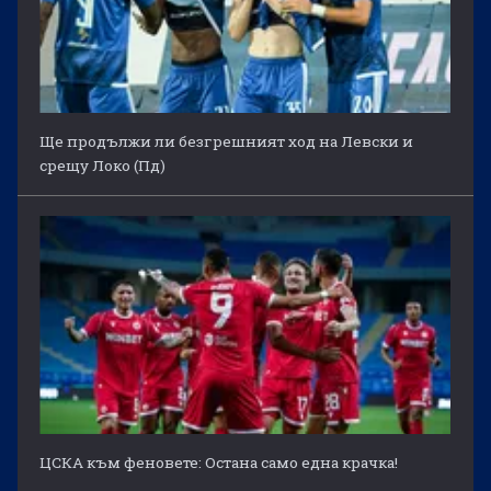
Ще продължи ли безгрешният ход на Левски и
срещу Локо (Пд)
ЦСКА към феновете: Остана само една крачка!