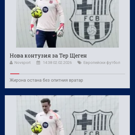
Нова контузия за Тер Щеген
Novsport
14:38 02.02.2026
Европейски футбол
Жирона остана без опитния вратар