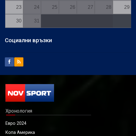
23
24
25
26
27
28
29
30
31
Социални връзки
Хронология
Евро 2024
Копа Америка