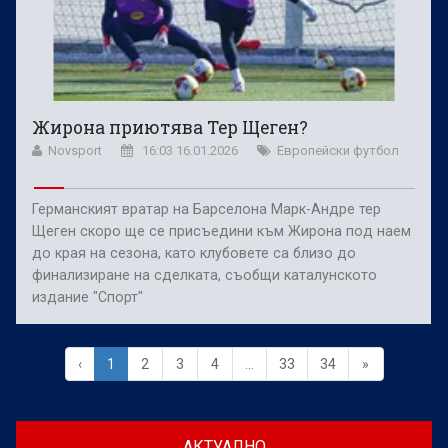
Жирона приютява Тер Щеген?
Novsport
16:03 16.01.2026
Европейски футбол
Германският вратар на Барселона Марк-Андре тер
Щеген скоро ще се присъедини към Жирона под наем
до края на сезона, като клубовете са близо до
финализиране на сделката, съобщи каталунското
издание "Спорт"
‹
1
2
3
4
...
33
34
»
АКТУАЛНО