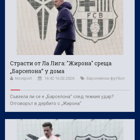
Страсти от Ла Лига: "Жирона" среща
„Барселона“ у дома
Novsport
16:42 16.02.2026
Европейски футбол
Съвзела ли се е „Барселона“ след тежкия удар?
Отговорът в дербито с „Жирона“