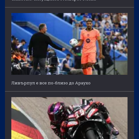
Ливърпул е все по-близо до Араухо