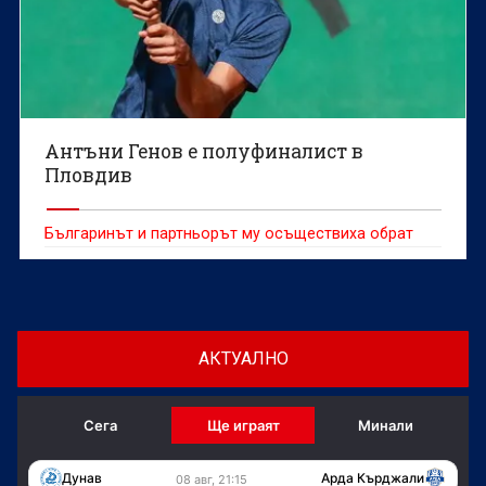
Антъни Генов е полуфиналист в
Пловдив
Българинът и партньорът му осъществиха обрат
АКТУАЛНО
Сега
Ще играят
Минали
Дунав
Арда Кърджали
08 авг, 21:15