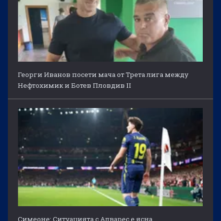
Георги Иванов посети мача от Трета лига между
Нефтохимик и Ботев Пловдив II
Симеоне: Ситуацията с Алварес е ясна