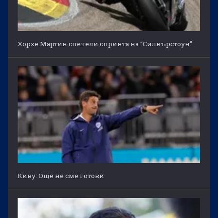
Хорхе Мартин спечели спринта на “Силвърстоун”
Киву: Още не сме готови