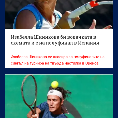
Изабелла Шиникова би водачката в
схемата и е на полуфинал в Испания
Изабелла Шиникова се класира за полуфиналите на
сингъл на турнира на твърда настилка в Оренсе
(Испания) с награден фонд от 60 хиляди долара.