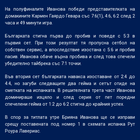
На полуфиналите Иванова победи представителката на
домакините Кармен Гаярдо Гевара със 7:6(1), 4:6, 6:2 след 2
часа и 49 минути игра.
Българката стигна първа до пробив и поведе с 5:3 в
първия сет. При този резултат тя пропусна сетбол на
собствен сервис, а впоследствие изостана с 5:6 и пробив
пасив. Иванова обаче върна пробива и след това спечели
убедително тайбрека със 7:1 точки.
Във втория сет българката навакса изоставане от 2:4 до
4:4, но загуби следващите два гейма и сетът отиде на
сметката на испанката. В решителната трета част Иванова
доминираше изцяло и след серия от пет поредни
спечелени гейма от 1:2 до 6:2 стигна до крайния успех.
В спор за титлата утре Брияна Иванова ще се изправи
срещу поставената под номер 1 в схемата испанка Рут
Роура Лавериас.