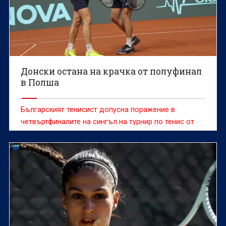
Донски остана на крачка от полуфинал
в Полша
Българският тенисист допусна поражение в
четвъртфиналите на сингъл на турнир по тенис от
сериите "Чалънджър"