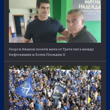
Георги Иванов посети мача от Трета лига между
Нефтохимик и Ботев Пловдив II