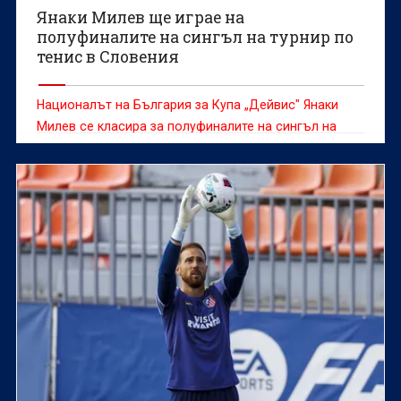
Янаки Милев ще играе на
полуфиналите на сингъл на турнир по
тенис в Словения
Националът на България за Купа „Дейвис" Янаки
Милев се класира за полуфиналите на сингъл на
турнир по тенис на клей в Любляна (Словения) с
награден фонд 15 хиляди долара