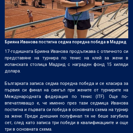
Брияна Иванова постигна седма поредна победа в Мадрид
17-годишната Брияна Иванова продължава с отличното си
представяне на турнира по тенис на клей за жени в
испанската столица Мадрид с награден фонд 15 хиляди
долара.
Българката записа седма поредна победа и се класира за
първия си финал на сингъл при жените от турнирите на
Международната федерация по тенис (ITF). Още по-
впечатляващо е, че именно през тази седмица Иванова
постигна и първата си победа в основната схема на турнир
за жени. Преди днешния полуфинал тя не беше загубила
сет, след като записа три победи в квалификациите и още
три в основната схема.