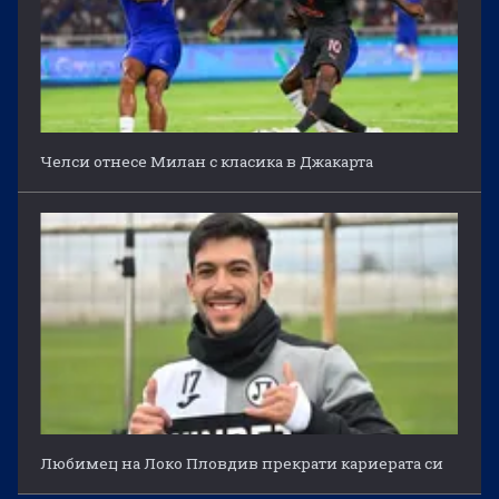
Челси отнесе Милан с класика в Джакарта
Любимец на Локо Пловдив прекрати кариерата си