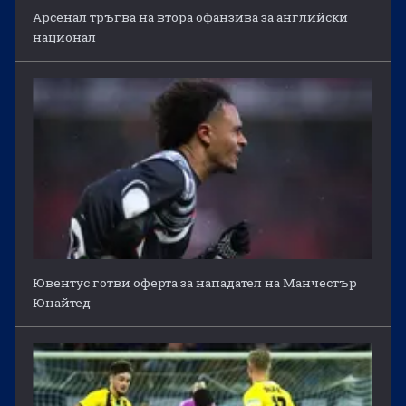
Арсенал тръгва на втора офанзива за английски
национал
Ювентус готви оферта за нападател на Манчестър
Юнайтед