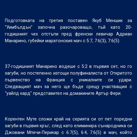
Подготовката на третия поставен Якуб Меншик за
"Уимбълдън" започна разочароващо, тъй като 20-
годишният чех отстъпи пред френски левичар Адриан
Манарино, губейки маратонския мач с 5:7, 7:6(3), 7:6(5).
37-годишният Манарино водеше с 5:2 в първия сет, но го
загуби, но постепенно изтощи полуфиналиста от Откритото
първенство на Франция с уникалните си удари.
Следващият мач за него ще бъде срещу участващия с
"уайлд кард" представител на домакините Артър Фери.
Корентен Муте сложи край на серията си от пет поредни
загуби в първия кръг, след като елиминира сънародника си
Джовани Мпечи-Перикар с 6:7(5), 6:4, 7:6(5) в мач, който