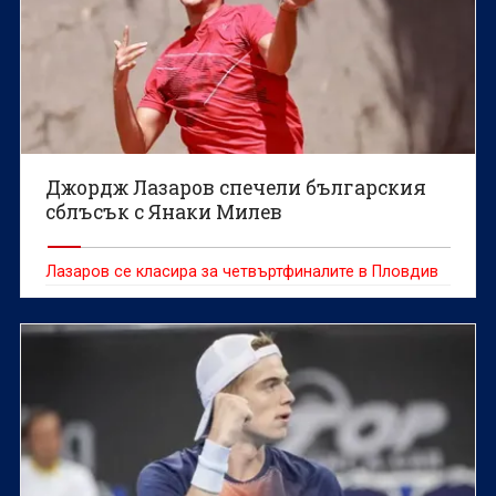
Джордж Лазаров спечели българския
сблъсък с Янаки Милев
Лазаров се класира за четвъртфиналите в Пловдив