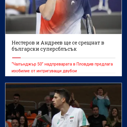
Нестеров и Андреев ще се срещнат в
български суперсблъсък
“Чалънджър 50” надпреварата в Пловдив предлага
изобилие от интригуващи двубои