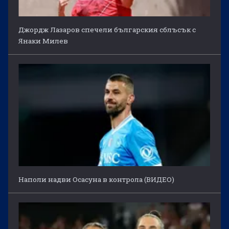
Джордж Лазаров спечели българския сблъсък с
Янаки Милев
Наполи надви Осасуна в контрола (ВИДЕО)