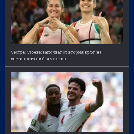
Сестри Стоеви започват от втория кръг на
световното по бадминтон