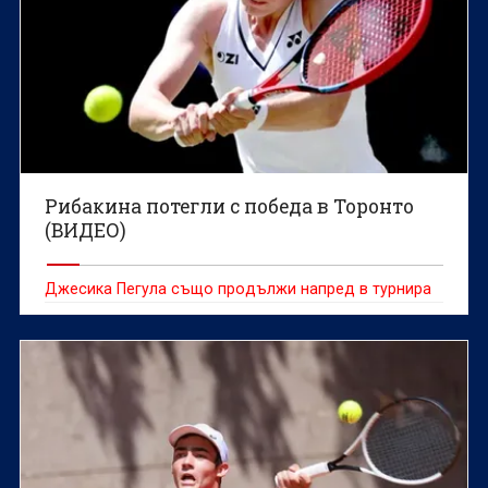
Рибакина потегли с победа в Торонто
(ВИДЕО)
Джесика Пегула също продължи напред в турнира