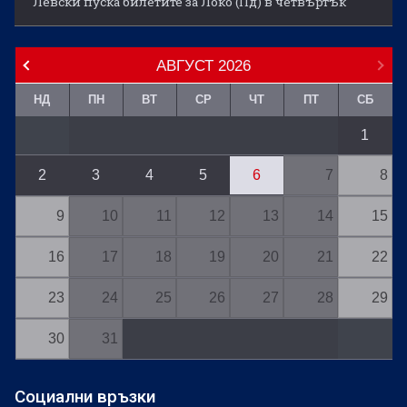
Левски пуска билетите за Локо (Пд) в четвъртък
АВГУСТ
2026
НД
ПН
ВТ
СР
ЧТ
ПТ
СБ
1
2
3
4
5
6
7
8
9
10
11
12
13
14
15
16
17
18
19
20
21
22
23
24
25
26
27
28
29
30
31
Социални връзки