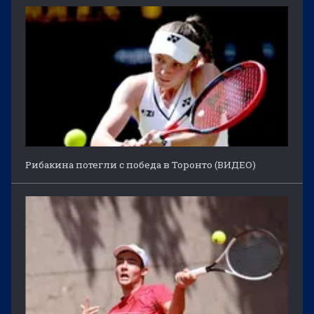
Рибакина потегли с победа в Торонто (ВИДЕО)