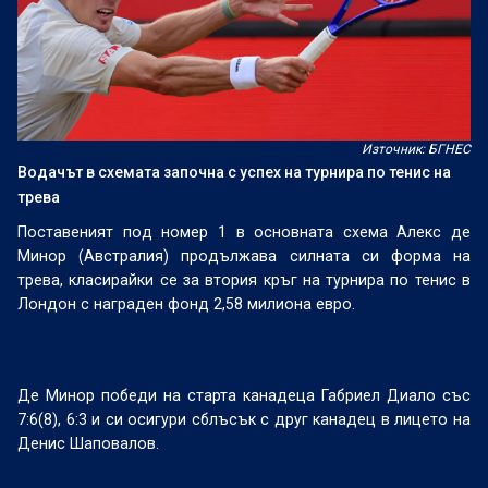
Източник: БГНЕС
Водачът в схемата започна с успех на турнира по тенис на
трева
Поставеният под номер 1 в основната схема Алекс де
Минор (Австралия) продължава силната си форма на
трева, класирайки се за втория кръг на турнира по тенис в
Лондон с награден фонд 2,58 милиона евро.
Де Минор победи на старта канадеца Габриел Диало със
7:6(8), 6:3 и си осигури сблъсък с друг канадец в лицето на
Денис Шаповалов.