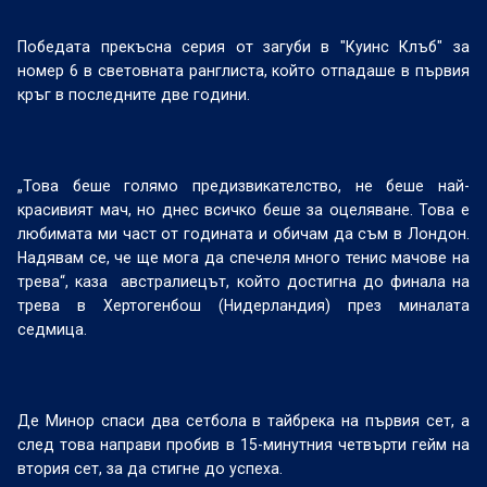
Победата прекъсна серия от загуби в "Куинс Клъб" за
номер 6 в световната ранглиста, който отпадаше в първия
кръг в последните две години.
„Това беше голямо предизвикателство, не беше най-
красивият мач, но днес всичко беше за оцеляване. Това е
любимата ми част от годината и обичам да съм в Лондон.
Надявам се, че ще мога да спечеля много тенис мачове на
трева“, каза
австралиецът, който достигна до финала на
трева в Хертогенбош (Нидерландия) през миналата
седмица.
Де Минор спаси два сетбола в тайбрека на първия сет, а
след това направи пробив в 15-минутния четвърти гейм на
втория сет, за да стигне до успеха.