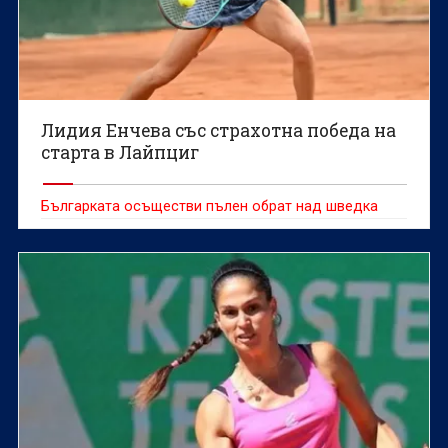
Лидия Енчева със страхотна победа на
старта в Лайпциг
Българката осъществи пълен обрат над шведка