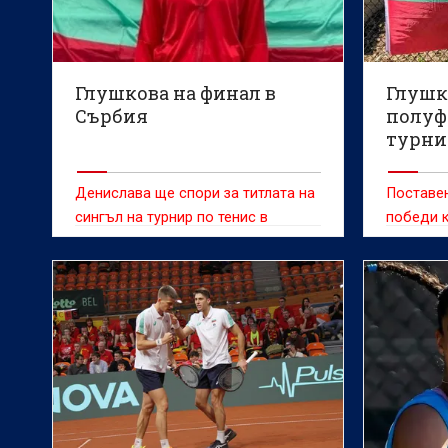
Глушкова на финал в
Глушк
Сърбия
полуф
турни
Денислава ще спори за титлата на
Поставе
сингъл на турнир по тенис в
победи к
Сърбия
Ауни (Мар