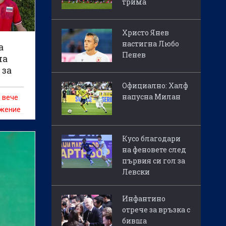
трима
Христо Янев
настигна Любо
а
Пенев
на
 за
Официално: Халф
напусна Милан
 вече
ижение
Кусо благодари
на феновете след
първия си гол за
Левски
Инфантино
отрече за връзка с
бивша