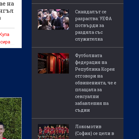
ае на
ингъл
Скандалът се
в
разраства: УЕФА
потвърди за
раздяла със
Купа
служителка
асира
на
Футболната
юбляна
федерация на
 15
Република Корея
отговори на
обвиненията, че е
плащала за
сексуални
забавления на
съдии
Локомотив
(София) се цели в