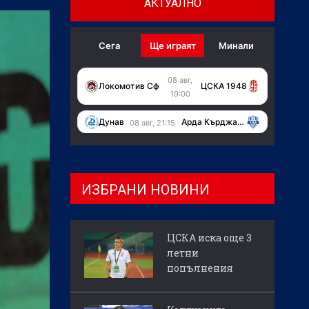
АКТУАЛНО
Сега
Ще играят
Минали
08 авг,
Локомотив Сф
ЦСКА 1948
19:00
Дунав
Арда Кърджали
08 авг, 21:15
ИЗБРАНИ НОВИНИ
ЦСКА иска още 3
летни
попълнения