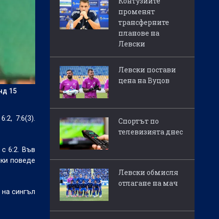
Контузиите
променят
трансферните
планове на
Левски
Левски постави
цена на Вуцов
нд 15
2, 7:6(3).
Спортът по
телевизията днес
с 6:2. Във
шки поведе
Левски обмисля
отлагане на мач
 на сингъл