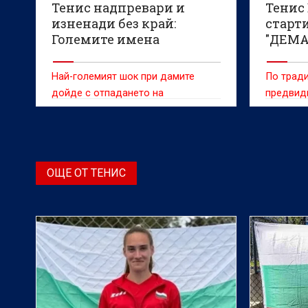
Тенис надпревари и
Тенис 
изненади без край:
старти
Големите имена
"ДЕМА
напускат Париж
фонд е
Най-големият шок при дамите
По тради
дойде с отпадането на
предвиди
четирикратната шампионка Ига
Швьонтек
ОЩЕ ОТ ТЕНИС