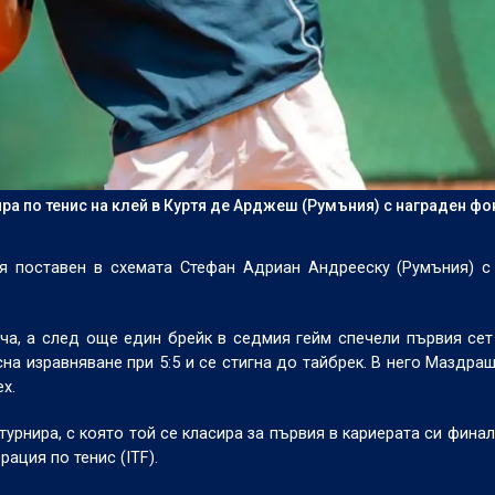
ра по тенис на клей в Куртя де Арджеш (Румъния) с награден фо
 поставен в схемата Стефан Адриан Андрееску (Румъния) с 6:
а, а след още един брейк в седмия гейм спечели първия сет 
сна изравняване при 5:5 и се стигна до тайбрек. В него Маздра
х.
урнира, с която той се класира за първия в кариерата си финал
ация по тенис (ITF).