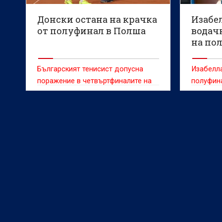
Донски остана на крачка
Изабе
от полуфинал в Полша
водачк
на по
Българският тенисист допусна
Изабелла
поражение в четвъртфиналите на
полуфина
сингъл на турнир по тенис от
турнира 
сериите "Чалънджър"
Оренсе (
от 60 хи