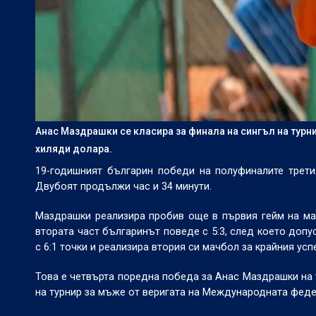
Анас Маздрашки се класира за финала на сингъл на турни
хиляди долара.
19-годишният българин победи на полуфиналите третия
Двубоят продължи час и 34 минути.
Маздрашки реализира пробив още в първия гейм на мач
втората част българинът поведе с 5:3, след което допу
с 6:1 точки и реализира втория си мачбол за крайния успе
Това е четвърта поредна победа за Анас Маздрашки на т
на турнир за мъже от веригата на Международната федер