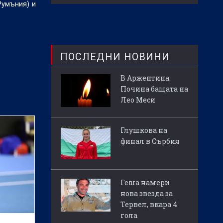
Румъния) и
ПОСЛЕДНИ НОВИНИ
В Аржентина:
Почина бащата на
Лео Меси
Глушкова на
финал в Сърбия
Геша намери
нова звезда за
Тервел, вкара 4
гола