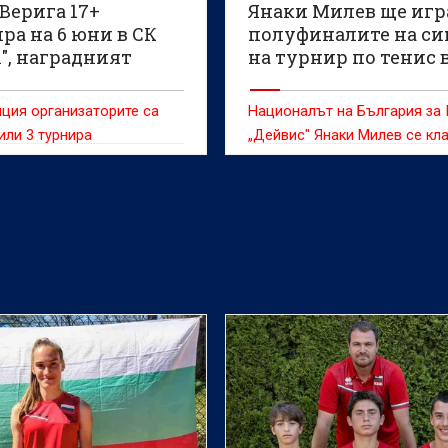
Верига 17+
Янаки Милев ще игр
ра на 6 юни в СК
полуфиналите на с
", наградният
на турнир по тенис 
 1600 евро
Словения
ция организаторите са
Националът на България за 
ли 3 турнира
„Дейвис" Янаки Милев се кл
за полуфиналите на сингъл 
турнир по тенис на клей в Л
(Словения) с награден фонд
хиляди долара