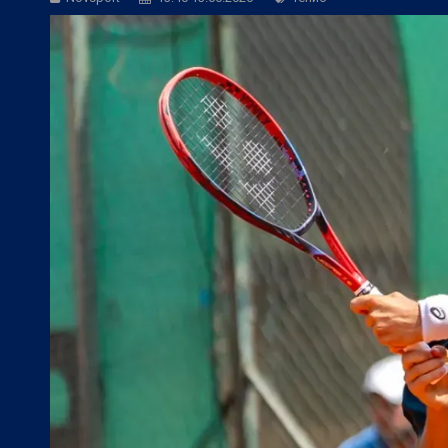
БГ Футбол:
Контузиите променят тран
БГ Футбол:
Левски постави цена на В