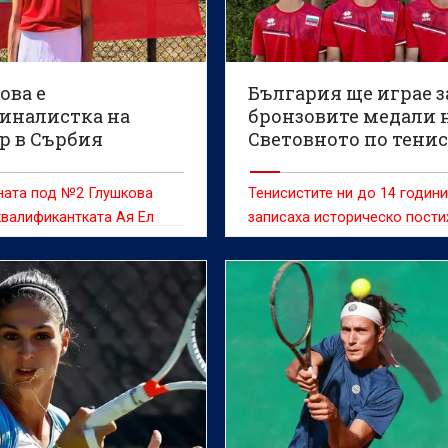
ова е
България ще играе з
иналистка на
бронзовите медали 
р в Сърбия
Световното по тенис
юноши
ната под №2 Глушкова
Тенисистите ни до 14 години
валификантката Ая Ел
записаха историческо пост
око) с 6:3, 7:6(2)