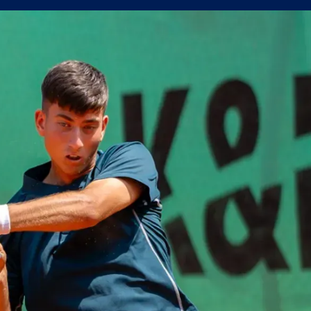
сферните планове на Левски
уцов