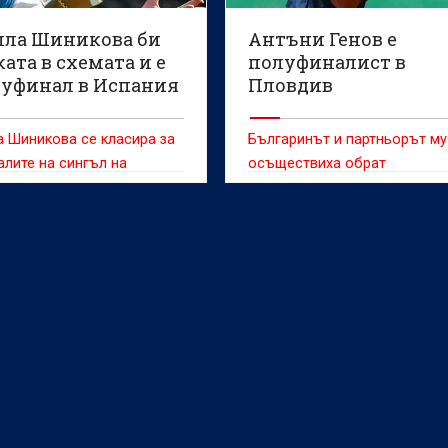
лла Шиникова би
Антъни Генов е
ата в схемата и е
полуфиналист в
луфинал в Испания
Пловдив
 Шиникова се класира за
Българинът и партньорът му
лите на сингъл на
осъществиха обрат
на твърда настилка в
Испания) с награден фонд
ляди долара.