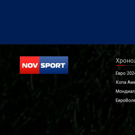
Хроно
Евро 202
Копа Ам
Мондиал
ЕвроВоле