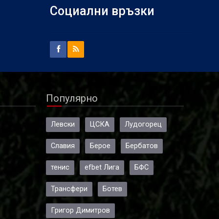
Социални връзки
Популярно
Левски
ЦСКА
Лудогорец
Славия
Берое
Бербатов
тенис
efbet Лига
БФС
Трансфери
Ботев
Григор Димитров