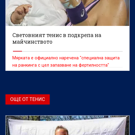
Световният тенис в подкрепа на
майчинството
Мярката e официално наречена "специална защита
на ранкинга с цел запазване на фертилността"
ОЩЕ ОТ ТЕНИС