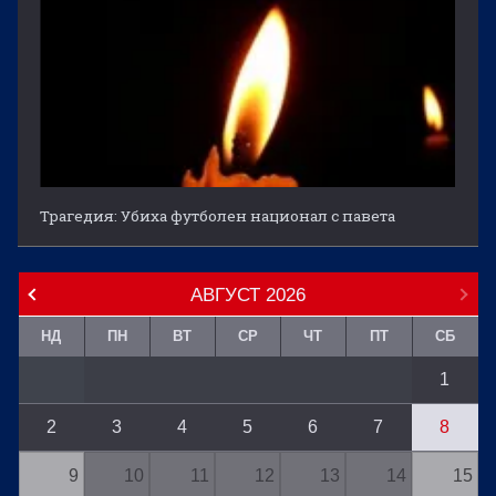
Трагедия: Убиха футболен национал с павета
АВГУСТ
2026
НД
ПН
ВТ
СР
ЧТ
ПТ
СБ
1
2
3
4
5
6
7
8
9
10
11
12
13
14
15