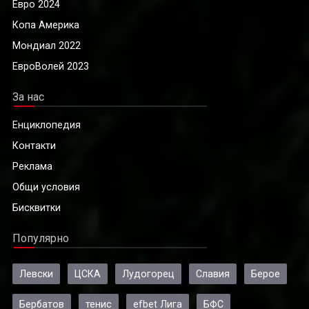
Евро 2024
Копа Америка
Мондиал 2022
ЕвроВолей 2023
За нас
Енциклопедия
Контакти
Реклама
Общи условия
Бисквитки
Популярно
Левски
ЦСКА
Лудогорец
Славия
Берое
Бербатов
тенис
efbet Лига
БФС