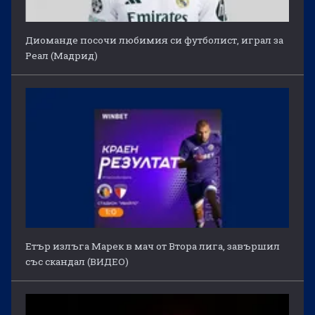
Диоманде посочи любимия си футболист, играл за
Реал (Мадрид)
Етър излъга Марек в мач от Втора лига, завършил
със скандал (ВИДЕО)