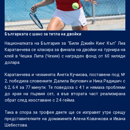
Българката с шанс за титла на двойки
Националката на България за "Били Джийн Кинг Къп" Лиа
Каратанчева се класира за финала на двойки на турнира на
клей в Чешка Липа (Чехия) с награден фонд от 60 хиляди
долара.
Каратанчева и чехкинята Анета Кучмова, поставени под №
2, победиха словенките Далила Якупович и Ника Радишич с
6:2, 6:4 за 77 минути. Те поведоха с 4:1 и нямаха проблеми
до края на първия сет, а във втората част реализираха
обрат след изоставане с 2:4 гейма.
Така в спора за трофея двете ще се изправят утре срещу
представителките на домакините Алена Ковачкова и Ивана
Шебестова.