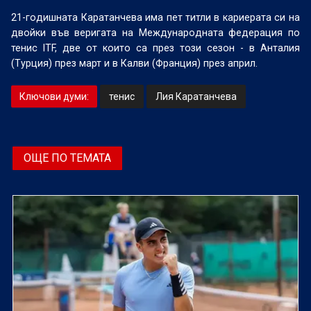
21-годишната Каратанчева има пет титли в кариерата си на
двойки във веригата на Международната федерация по
тенис ITF, две от които са през този сезон - в Анталия
(Турция) през март и в Калви (Франция) през април.
Ключови думи:
тенис
Лия Каратанчева
ОЩЕ ПО ТЕМАТА