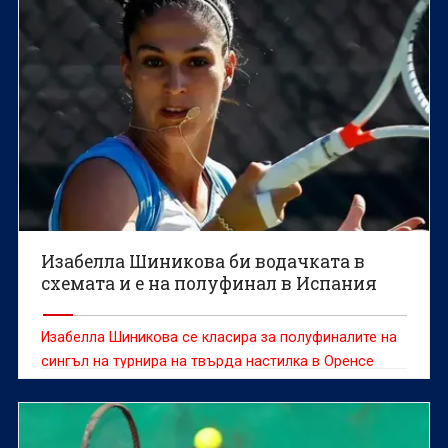
Изабелла Шиникова би водачката в
схемата и е на полуфинал в Испания
Изабелла Шиникова се класира за полуфиналите на
сингъл на турнира на твърда настилка в Оренсе
(Испания) с награден фонд от 60 хиляди долара.