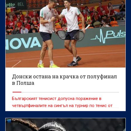
Донски остана на крачка от полуфинал
в Полша
Българският тенисист допусна поражение в
четвъртфиналите на сингъл на турнир по тенис от
сериите "Чалънджър"