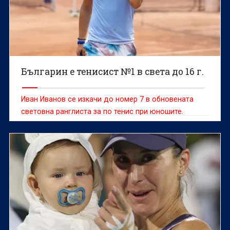
Българин е тенисист №1 в света до 16 г.
Иван Иванов се изкачи до номер 7 в обновената
световна ранглиста за по тенис при юношите.