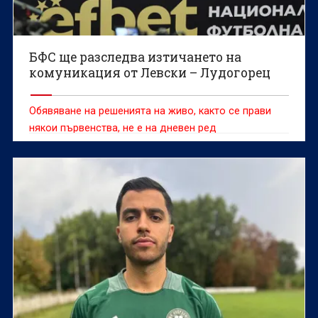
БФС ще разследва изтичането на
комуникация от Левски – Лудогорец
Обявяване на решенията на живо, както се прави
някои първенства, не е на дневен ред