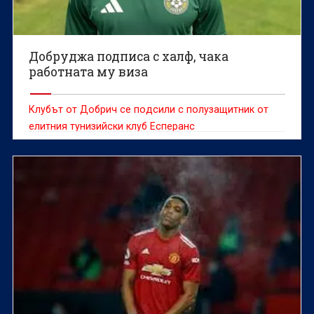
Добруджа подписа с халф, чака
работната му виза
Клубът от Добрич се подсили с полузащитник от
елитния тунизийски клуб Есперанс