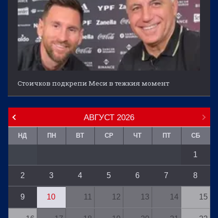
Стоичков подкрепи Меси в тежкия момент
АВГУСТ
2026
НД
ПН
ВТ
СР
ЧТ
ПТ
СБ
1
2
3
4
5
6
7
8
9
10
11
12
13
14
15