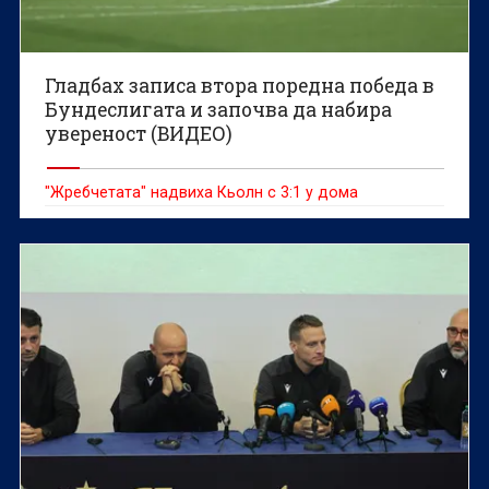
Гладбах записа втора поредна победа в
Бундеслигата и започва да набира
увереност (ВИДЕО)
"Жребчетата" надвиха Кьолн с 3:1 у дома