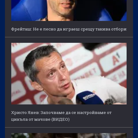
Фрейташ: Не е лесно да играеш срещу такива отбори
Христо Янев: Започваме да се настройваме от
цикъла от мачове (ВИДЕО)