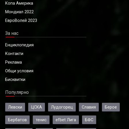
Копа Америка
Мондиал 2022
ЕвроВолей 2023
За нас
Енциклопедия
Контакти
Реклама
Общи условия
Бисквитки
Популярно
Левски
ЦСКА
Лудогорец
Славия
Берое
Бербатов
тенис
efbet Лига
БФС