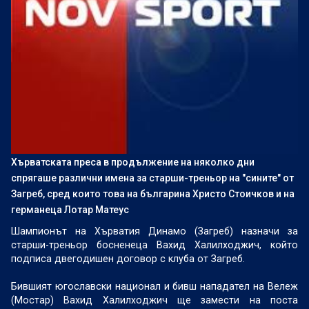
Хърватската преса в продължение на няколко дни
спрягаше различни имена за старши-треньор на "сините" от
Загреб, сред които това на българина Христо Стоичков и на
германеца Лотар Матеус
Шампионът на Хърватия Динамо (Загреб) назначи за
старши-треньор босненеца Вахид Халилходжич, който
подписа двегодишен договор с клуба от Загреб.
Бившият югославски национал и бивш нападател на Вележ
(Мостар) Вахид Халилходжич ще замести на поста