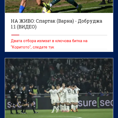
НА ЖИВО: Спартак (Варна) - Добруджа
1:1 (ВИДЕО)
Двата отбора излизат в ключова битка на
"Коритото", следете тук