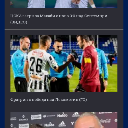
ЦСКА загря за Макаби с ново 3:0 над Септември
(ВИДЕО)
Фратрия с победа над Локомотив (ГО)