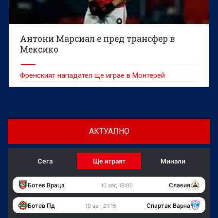
Антони Марсиал е пред трансфер в
Мексико
Френският нападател ще играе в Монтерей
АКТУАЛНО
Сега
Ще играят
Минали
Ботев Враца
Славия
10 авг, 19:00
Ботев Пд
Спартак Варна
10 авг, 21:15