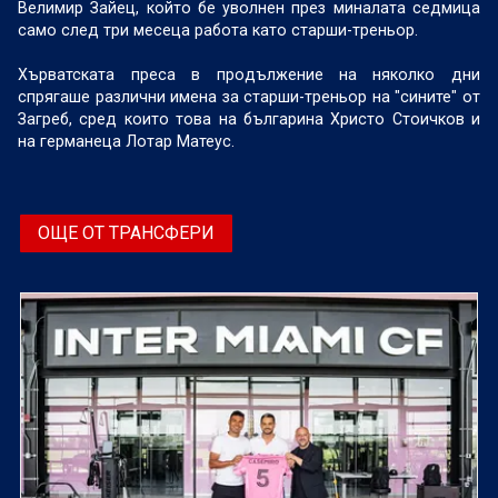
Велимир Зайец, който бе уволнен през миналата седмица
само след три месеца работа като старши-треньор.
Хърватската преса в продължение на няколко дни
спрягаше различни имена за старши-треньор на "сините" от
Загреб, сред които това на българина Христо Стоичков и
на германеца Лотар Матеус.
ОЩЕ ОТ ТРАНСФЕРИ