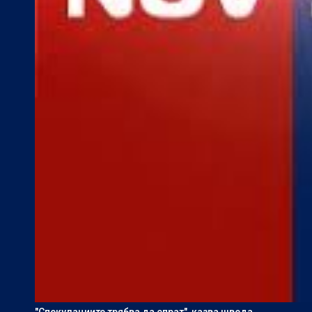
"Спекулациите трябва да спрат", казва шведа