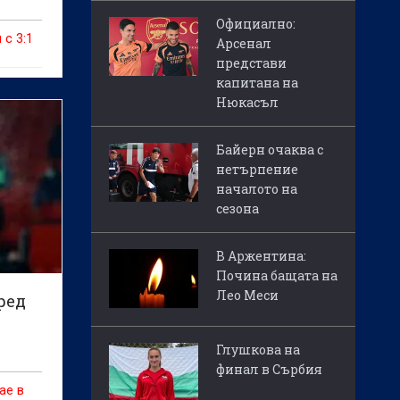
Официално:
 с 3:1
Арсенал
представи
капитана на
Нюкасъл
Байерн очаква с
нетърпение
началото на
сезона
В Аржентина:
Почина бащата на
Лео Меси
ред
Глушкова на
финал в Сърбия
ае в