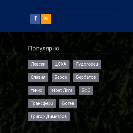
Популярно
Левски
ЦСКА
Лудогорец
Славия
Берое
Бербатов
тенис
efbet Лига
БФС
Трансфери
Ботев
Григор Димитров