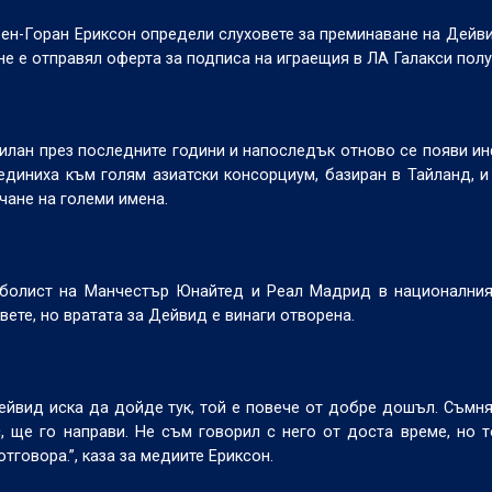
н-Горан Ериксон определи слуховете за преминаване на Дейв
 не е отправял оферта за подписа на играещия в ЛА Галакси пол
илан през последните години и напоследък отново се появи и
единиха към голям азиатски консорциум, базиран в Тайланд, 
чане на големи имена.
тболист на Манчестър Юнайтед и Реал Мадрид в националния
овете, но вратата за Дейвид е винаги отворена.
ейвид иска да дойде тук, той е повече от добре дошъл. Съмня
, ще го направи. Не съм говорил с него от доста време, но т
тговора.”, каза за медиите Ериксон.