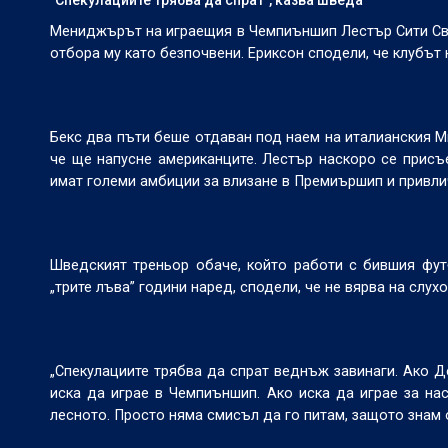
Мениджърът на играещия в Чемпиъншип Лестър Сити Све
отбора му като безпочвени. Ериксон сподели, че клубът
Бекс два пъти беше отдаван под наем на италианския М
че ще напусне американците. Лестър наскоро се присъ
имат големи амбиции за влизане в Премиършип и привли
Шведският треньор обаче, който работи с бившия фу
„трите лъва” години наред, сподели, че не вярва на слух
„Спекулациите трябва да спрат веднъж завинаги. Ако Д
иска да играе в Чемпиъншип. Ако иска да играе за нас
лесното. Просто няма смисъл да го питам, защото знам о