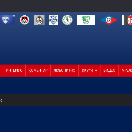
ИНТЕРВЮ
КОМЕНТАР
ЛЮБОПИТНО
ВИДЕО
МРЕЖ
ДРУГИ
ес
на мач
пълнения