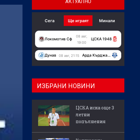
АКТУАЛНО
Сега
Ще играят
Минали
08 авг,
Локомотив Сф
ЦСКА 1948
19:00
Дунав
Арда Кърджали
08 авг, 21:15
ИЗБРАНИ НОВИНИ
ЦСКА иска още 3
летни
попълнения