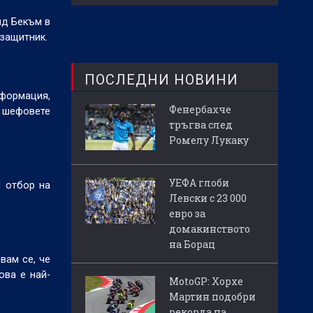
ид Бекъм в
узащитник.
ПОСЛЕДНИ НОВИНИ
нформация,
Фенербахче
и шефовете
тръгва след
Ромелу Лукаку
УЕФА глоби
 отбор на
Левски с 23 000
евро за
домакинството
на Борац
вам се, че
ова е най-
MotoGP: Хорхе
Мартин подобри
рекорда на