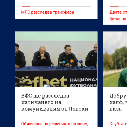
МЛС разследва трансфера
Двата от
битка на
БФС ще разследва
Добру
изтичането на
халф, 
комуникация от Левски
виза
– Лудогорец
Обявяване на решенията на живо,
Клубът о