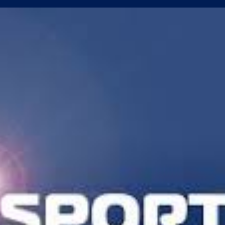
сферните планове на Левски
уцов