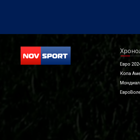
Хроно
Евро 202
Копа Ам
Мондиал
ЕвроВоле