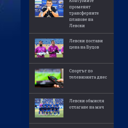
Контузиите
променят
трансферните
планове на
Левски
Левски постави
цена на Вуцов
Спортът по
телевизията днес
Левски обмисля
отлагане на мач