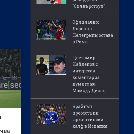
"Силвърстоун"
Официално:
Лоренцо
Пелегрини остава
в Рома
Цветомир
Найденов с
интересен
коментар за
думите на
Мамаду Диало
Брайтън
преотстъпи
а
аржентински
халф в Испания
очва