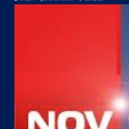
БГ Футбол:
Контузиите променят тран
БГ Футбол:
Левски постави цена на В