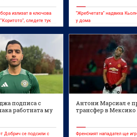
да набира увереност
(ВИДЕО)
бора излизат в ключова
"Жребчетата" надвиха Кьолн
 "Коритото", следете тук
у дома
джа подписа с
Антони Марсиал е п
чака работната му
трансфер в Мексико
т Добрич се подсили с
Френският нападател ще игр