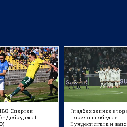
ВО: Спартак
Гладбах записа втор
) - Добруджа 1:1
поредна победа в
О)
Бундеслигата и зап