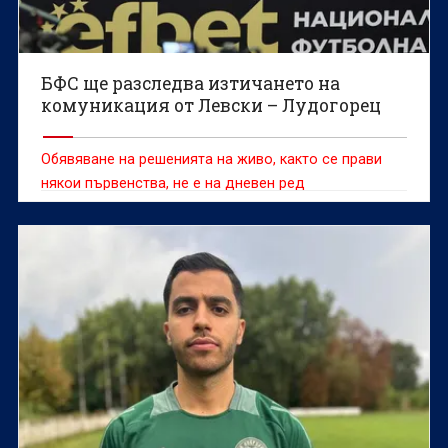
БФС ще разследва изтичането на
комуникация от Левски – Лудогорец
Обявяване на решенията на живо, както се прави
някои първенства, не е на дневен ред