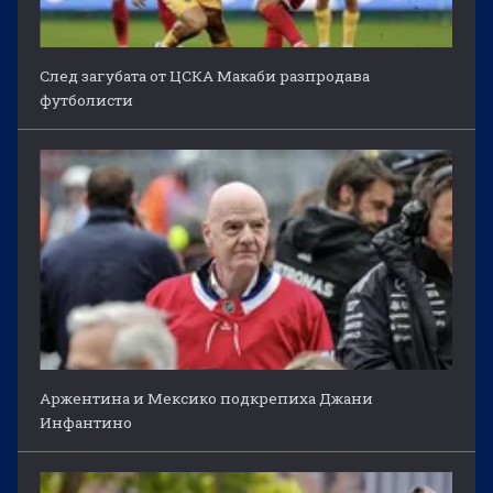
След загубата от ЦСКА Макаби разпродава
футболисти
Аржентина и Мексико подкрепиха Джани
Инфантино