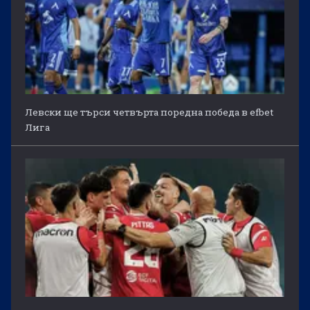
Левски ще търси четвърта поредна победа в efbet
Лига