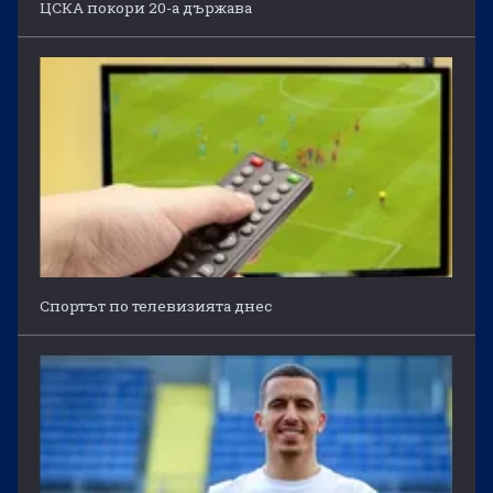
ЦСКА покори 20-а държава
Спортът по телевизията днес