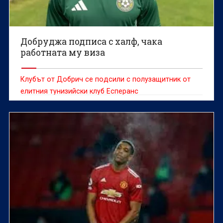
Добруджа подписа с халф, чака
работната му виза
Клубът от Добрич се подсили с полузащитник от
елитния тунизийски клуб Есперанс