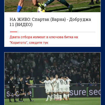
НА ЖИВО: Спартак (Варна) - Добруджа
1:1 (ВИДЕО)
Двата отбора излизат в ключова битка на
"Коритото", следете тук