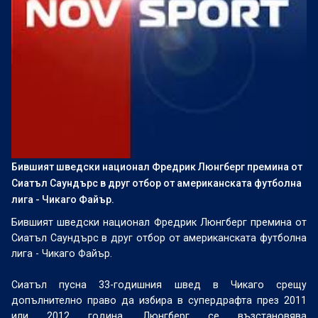
Бившият шведски национал Фредрик Люнгберг премина от
Сиатъл Саундърс в друг отбор от американската футболна
лига - Чикаго Файър.
Бившият шведски национал Фредрик Люнгберг премина от
Сиатъл Саундърс в друг отбор от американската футболна
лига - Чикаго Файър.
Сиатъл пусна 33-годишния швед в Чикаго срещу
допълнително право да избира в супердрафта през 2011
или 2012 година. Люнгберг се възстановява