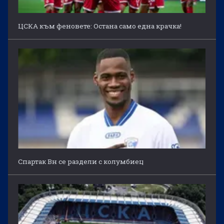
ЦСКА към феновете: Остана само една крачка!
Спартак Вн се раздели с колумбиец