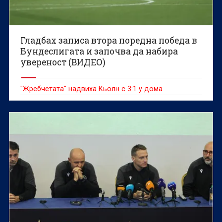
Гладбах записа втора поредна победа в
Бундеслигата и започва да набира
увереност (ВИДЕО)
"Жребчетата" надвиха Кьолн с 3:1 у дома