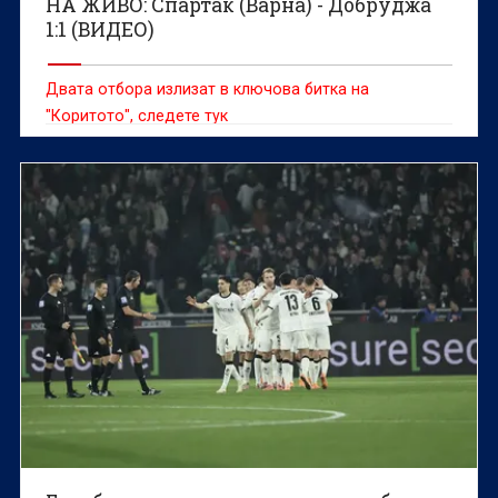
НА ЖИВО: Спартак (Варна) - Добруджа
1:1 (ВИДЕО)
Двата отбора излизат в ключова битка на
"Коритото", следете тук