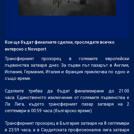
Кои ще бъдат финалните сделки, проследете всичко
интерсно с Novsport
Трансферният прозорец в големите европейски
първенства затваря днес. За първи път пазарът в Англия,
Испания, Германия, Италия и Франция приключва по едно и
също време.
Сделките трябва да бъдат финализирани до 21:00
часа.
Единственото изключение от големите първенства е
Ла Лига, където трансферният пазар затваря на 2
септември в 00:59 часа
(българско време).
Трансферният прозорец в България затваря на 8 септември
в 23:59 часа, а в Саудитската професионална лига затваря