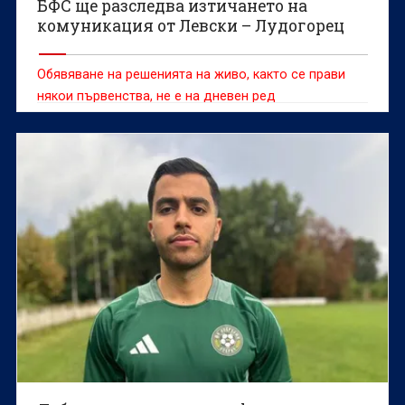
БФС ще разследва изтичането на
комуникация от Левски – Лудогорец
Обявяване на решенията на живо, както се прави
някои първенства, не е на дневен ред