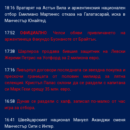
18:16 Вратарят на Астън Вила и аржентинския национален
отбор Емилиано Мартинес отказа на Галатасарай, иска в
Манчестър Юнайтед.
17:52
ОФИЦИАЛНО
: Челси обяви привличането на
аржентинеца Факундо Буонаноте от Брайтън
.
17:38
Шарлероа продава бившия защитник на Левски
Жереми Петрис на Уотфорд за 2 милиона евро
.
17:16
Ливърпул договори последната си звездна покупка и
прескочи границата от половин милиард за лятна
селекция. Кристъл Палас склони да се раздели с капитана
си Марк Гехи срещу 35 млн. евро
.
16:58
Дунав се раздели с халф, записал по-малко от час
игра за отбора
.
16:41 Швейцарският национал Мануел Аканджи сменя
Манчестър Сити с Интер.