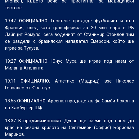
Мюнхен, където вече бе пристигнал за медицински
тестове.
19:42
ОФИЦИАЛНО
: Гьозтепе продаде футболист и във
Франция, след като трансферира за 20 млн. евро в РБ
Лайпциг Ромуло, сега воденият от Станимир Стоилов тим
се раздели с бразилския нападател Емерсон, който ще
играе за Тулуза.
19:27
ОФИЦИАЛНО
: Юнус Муса ще играе под наем от
Милан в Аталанта.
19:11
ОФИЦИАЛНО
: Атлетико (Мадрид) взе Николас
Гонзалес от Ювентус.
18:55
ОФИЦИАЛНО
: Арсенал продаде халфа Самби Локонга
на Хамбургер ШФ.
18:37 Втородивизионният Дунав ще вземе под наем до
края на сезона крилото на Септември (София) Борислав
Маринов.