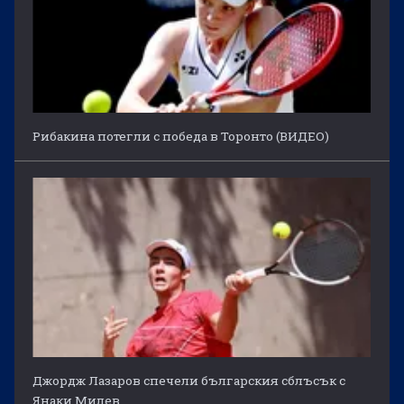
Рибакина потегли с победа в Торонто (ВИДЕО)
Джордж Лазаров спечели българския сблъсък с
Янаки Милев