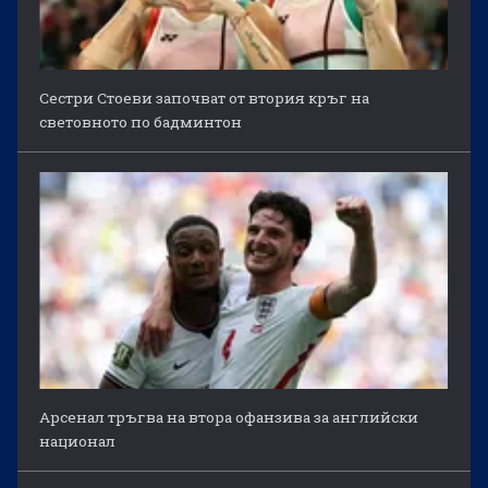
Сестри Стоеви започват от втория кръг на
световното по бадминтон
Арсенал тръгва на втора офанзива за английски
национал