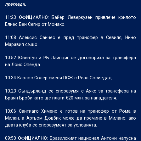
прегледи.
11:23
ОФИЦИАЛНО
: Байер Леверкузен привлече крилото
Елиес Бен Сегир от Монако.
11:08 Алексис Санчес е пред трансфер в Севиля, Нино
Маравия също.
10:52 Ювентус и РБ Лайпциг се договориха за трансфера
на Лоис Опенда.
10:34 Карлос Солер сменя ПСЖ с Реал Сосиедад.
10:23 Съндърланд се споразумя с Аякс за трансфера на
Браян Броби като ще плати €20 млн. за нападателя.
10:06 Сантиаго Хименс е готов на трансфер от Рома в
Милан, а Артьом Довбик може да премине в Милано, ако
двата клуба се споразумеят за условията.
09:50
ОФИЦИАЛНО
: Бразилският национал Антони напусна