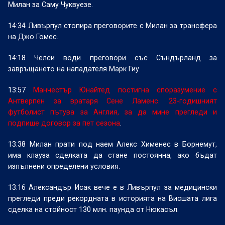
Милан за Саму Чуквуезе.
14:34 Ливърпул стопира преговорите с Милан за трансфера
на Джо Гомес.
14:18
Челси води преговори със Съндърланд за
завръщането на нападателя Марк Гиу.
13:57
Манчестър Юнайтед постигна споразумение с
Антверпен за вратаря Сене Ламенс. 23-годишният
футболист пътува за Англия, за да мине прегледи и
подпише договор за пет
сезона
.
13:38
Милан прати под наем Алекс Хименес в Борнемут,
има клауза сделката да стане постоянна, ако бъдат
изпълнени определени условия.
13:16 Александър Исак вече е в Ливърпул за медицински
прегледи преди рекордната в историята на Висшата лига
сделка на стойност 130 млн. паунда от Нюкасъл.