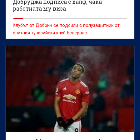
Добруджа подписа с халф, чака
работната му виза
Клубът от Добрич се подсили с полузащитник от
елитния тунизийски клуб Есперанс