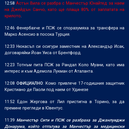
12:58
Астън Вила се разбра с Манчестър Юнайтед за наем
на Джейдън Санчо, като ще плаща 80% от заплатата на
крилото
.
12:46 Фенербахче и ПСЖ се споразумяха за трансфера на
Марко Асенсио в посока Турция.
12:33 Нюкасъл си осигури заместник на Александър Исак,
договаряйки Йоан Уиса от Брентфорд.
12:23 Тотнъм пита ПСЖ за Рандал Коло Муани, като има
интерес и към Адемола Лукман от Аталанта.
12:08
ОФИЦИАЛНО
: Комо привлече 17-годишния защитник
Кристиано де Паоли под наем от Удинезе
11:52 Едон Жергова от Лил пристигна в Торино, за да
премине прегледи в Ювентус.
11:39
Манчестър Сити и ПСЖ се разбраха за Джанлуиджи
Донарума, който отпътува за Манчестър за медицински