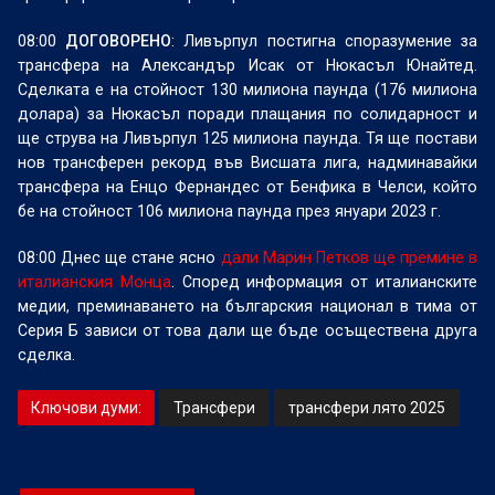
08:00
ДОГОВОРЕНО
: Ливърпул постигна споразумение за
трансфера на Александър Исак от Нюкасъл Юнайтед.
Сделката е на стойност 130 милиона паунда (176 милиона
долара) за Нюкасъл поради плащания по солидарност и
ще струва на Ливърпул 125 милиона паунда. Тя ще постави
нов трансферен рекорд във Висшата лига, надминавайки
трансфера на Енцо Фернандес от Бенфика в Челси, който
бе на стойност 106 милиона паунда през януари 2023 г.
08:00 Днес ще стане ясно
дали Марин Петков ще премине в
италианския Монца
. Според информация от италианските
медии, преминаването на българския национал в тима от
Серия Б зависи от това дали ще бъде осъществена друга
сделка.
Ключови думи:
Трансфери
трансфери лято 2025