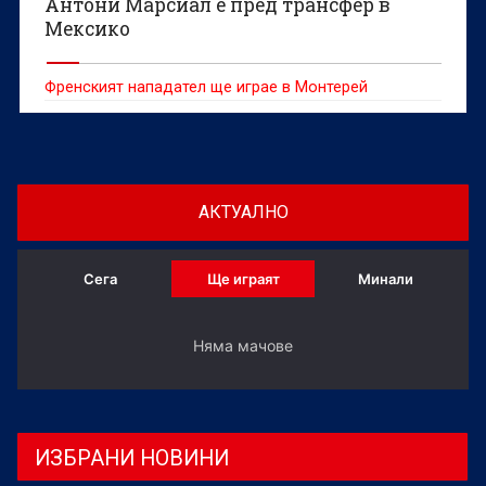
Антони Марсиал е пред трансфер в
Мексико
Френският нападател ще играе в Монтерей
АКТУАЛНО
Сега
Ще играят
Минали
Няма мачове
ИЗБРАНИ НОВИНИ