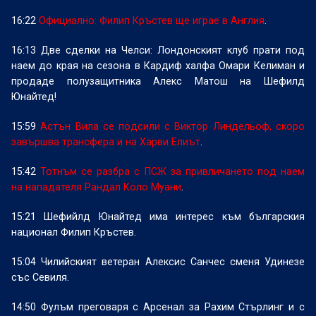
16:22
Официално: Филип Кръстев ще играе в Англия
.
16:13 Две сделки на Челси: Лондонският клуб прати под
наем до края на сезона в Кардиф халфа Омари Келиман и
продаде полузащитника Алекс Матош на Шефилд
Юнайтед!
15:59
Астън Вила се подсили с Виктор Линдельоф, скоро
завършва трансфера и на Харви Елиът
.
15:42
Тотнъм се разбра с ПСЖ за привличането под наем
на нападателя Рандал Коло Муани
.
15:21 Шефийлд Юнайтед има интерес към българския
национал Филип Кръстев.
15:04 Чилийският ветеран Алексис Санчес сменя Удинезе
със Севиля.
14:50 Фулъм преговаря с Арсенал за Рахим Стърлинг и с