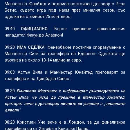
Манчестър Юнайтед и подписа постоянен договор с Реал
Бетис, където игра под наем през миналия сезон, със
сделка на стойност 25 млн. евро.
09:40
ОФИЦИАЛНО
: Берое привлече аржентинския
нападател Факундо Аларкон!
09:20
ИМА СДЕЛКА!
Фенербахче постигна споразумение с
Манчестър Сити за трансфера на Едерсон. Сделката ще
възлиза на около 13-14 милиона евро.
09:03 Астън Вила и Манчестър Юнайтед преговарят за
трансфера и на Джейдън Санчо.
08:30
Емилиано Мартинес е информирал ръководството на
Астън Вила, че иска да премине в Манчестър Юнайтед,
вратарят вече е договорил личните си условия с „червените
дяволи“.
08:20 Кристиан Уче вече е в Лондон, за да финализира
трансфера си от Хетафе в Кристъл Палас.