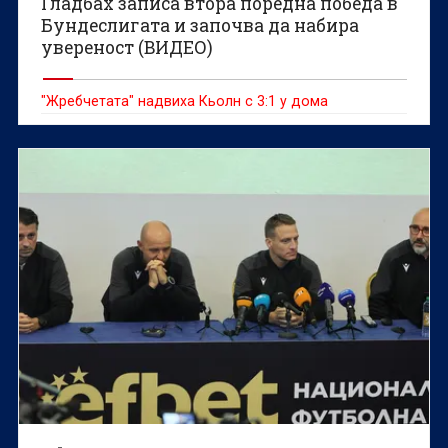
Гладбах записа втора поредна победа в
Бундеслигата и започва да набира
увереност (ВИДЕО)
"Жребчетата" надвиха Кьолн с 3:1 у дома