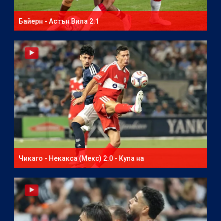
Байерн - Астън Вила 2:1
Чикаго - Некакса (Мекс) 2:0 - Купа на
северноамериканската лига