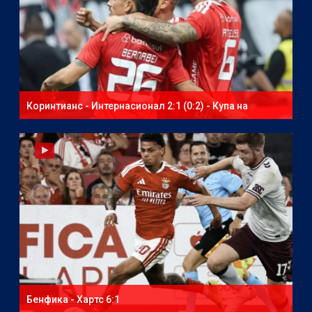
Коринтианс - Интернасионал 2:1 (0:2) - Купа на
Бразилия - втори мач
Бенфика - Хартс 6:1