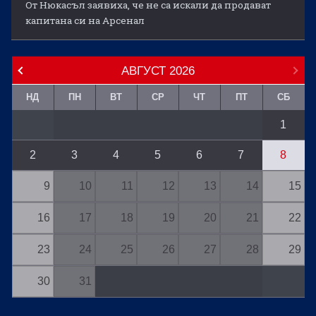
От Нюкасъл заявиха, че не са искали да продават
капитана си на Арсенал
АВГУСТ
2026
НД
ПН
ВТ
СР
ЧТ
ПТ
СБ
1
2
3
4
5
6
7
8
9
10
11
12
13
14
15
16
17
18
19
20
21
22
23
24
25
26
27
28
29
30
31