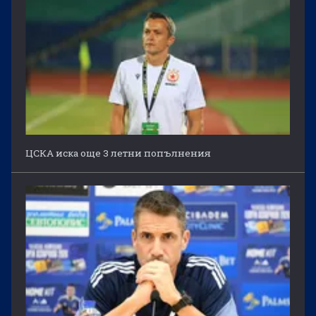
ЦСКА иска още 3 летни попълнения