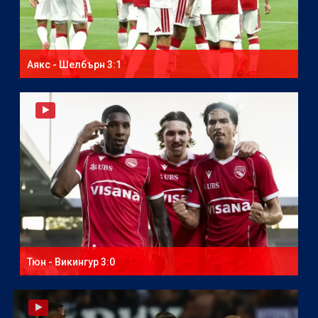
Аякс - Шелбърн 3:1
Тюн - Викингур 3:0