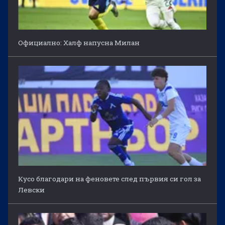
Официално: Халф напусна Милан
Кусо благодари на феновете след първия си гол за
Левски