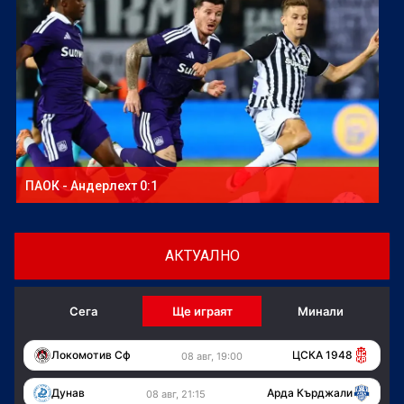
ПАОК - Андерлехт 0:1
АКТУАЛНО
Сега
Ще играят
Минали
Локомотив Сф
ЦСКА 1948
08 авг, 19:00
Дунав
Арда Кърджали
08 авг, 21:15