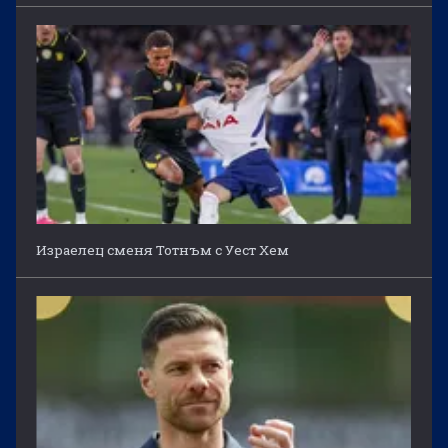
Израелец сменя Тотнъм с Уест Хем