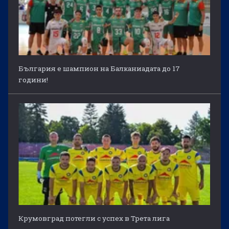
България е шампион на Балканиадата до 17
години!
Крумовград потегли с успех в Трета лига