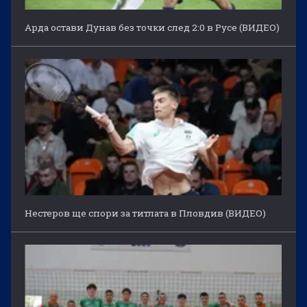
Арда остави Дунав без точки след 2:0 в Русе (ВИДЕО)
Нестеров ще спори за титлата в Пловдив (ВИДЕО)