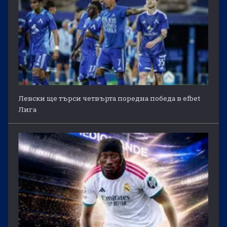
Левски ще търси четвърта поредна победа в efbet
Лига