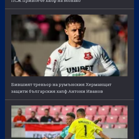
ПСЖ привлече халф на Монако
Бившият треньор на румънския Херманщат
защити българския халф Антони Иванов