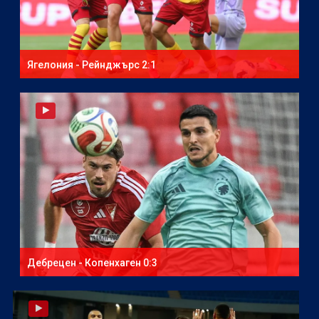
Ягелония - Рейнджърс 2:1
Дебрецен - Копенхаген 0:3