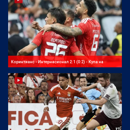
Коринтианс - Интернасионал 2:1 (0:2) - Купа на
Бразилия - втори мач