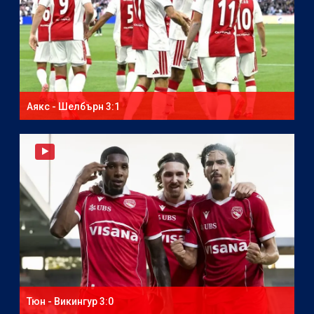
Аякс - Шелбърн 3:1
Тюн - Викингур 3:0