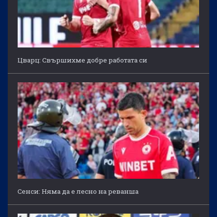
Цварц: Свършихме добре работата си
Сенси: Няма да е лесно на реванша