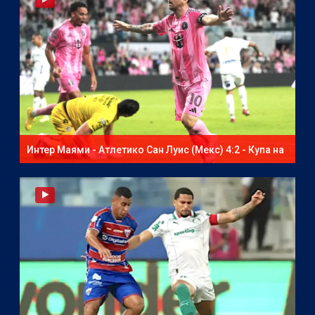
Интер Маями - Атлетико Сан Луис (Мекс) 4:2 - Купа на
Североамериканската лига