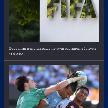
Йордания изненадващо получи завишени бонуси
от ФИФА