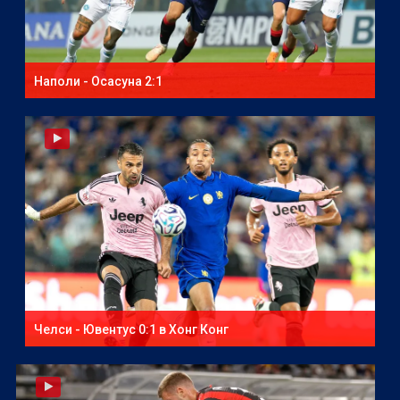
Наполи - Осасуна 2:1
Челси - Ювентус 0:1 в Хонг Конг