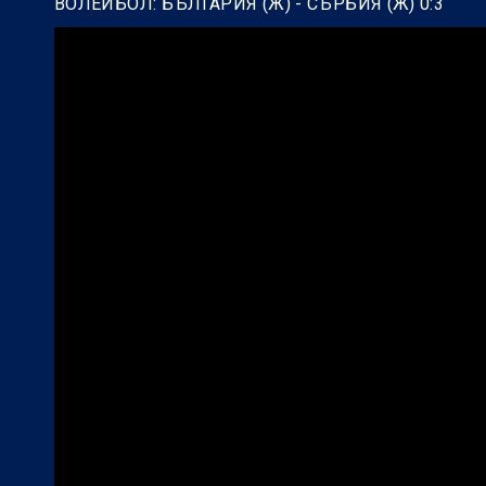
ВОЛЕЙБОЛ: БЪЛГАРИЯ (Ж) - СЪРБИЯ (Ж) 0:3
БГ Футбол:
Левски подчини Локо Пд за 
БГ Футбол:
Веласкес: Невероятно удов