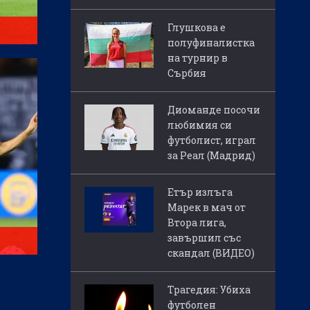
Глушкова е
полуфиналистка
на турнир в
Сърбия
Диоманде посочи
любимия си
футболист, играл
за Реал (Мадрид)
Етър излъга
Марек в мач от
Втора лига,
завършил със
скандал (ВИДЕО)
Трагедия: Убиха
футболен