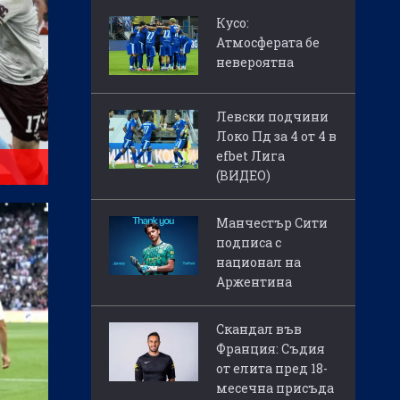
Кусо:
Атмосферата бе
невероятна
Левски подчини
Локо Пд за 4 от 4 в
efbet Лига
(ВИДЕО)
Манчестър Сити
подписа с
национал на
Аржентина
Скандал във
Франция: Съдия
от елита пред 18-
месечна присъда