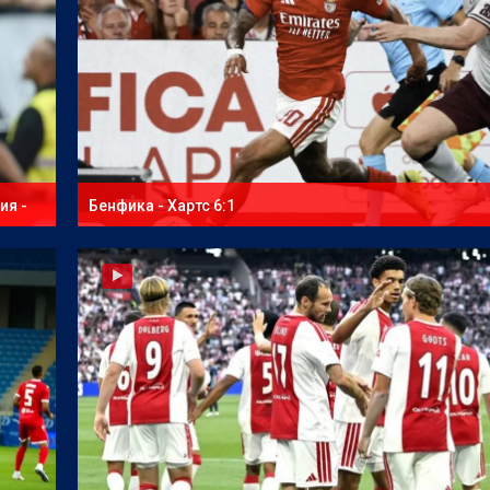
ия -
Бенфика - Хартс 6:1