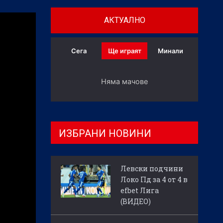
АКТУАЛНО
Сега
Ще играят
Минали
Няма мачове
ИЗБРАНИ НОВИНИ
Левски подчини
Локо Пд за 4 от 4 в
efbet Лига
(ВИДЕО)