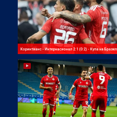
Коринтианс - Интернасионал 2:1 (0:2) - Купа на Бразил
втори мач