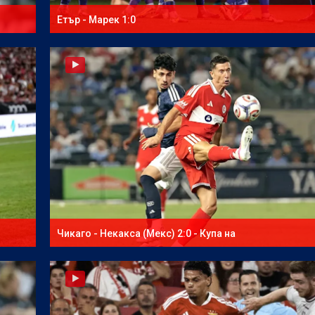
Етър - Марек 1:0
Чикаго - Некакса (Мекс) 2:0 - Купа на
северноамериканската лига