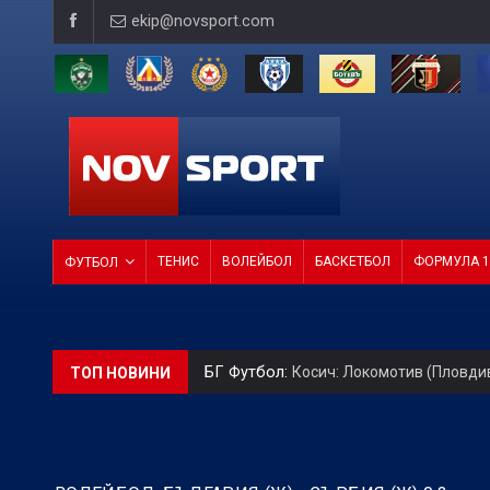
ekip@novsport.com
ТЕНИС
ВОЛЕЙБОЛ
БАСКЕТБОЛ
ФОРМУЛА 1
ФУТБОЛ
БГ Футбол:
Косич: Локомотив (Пловди
ТОП НОВИНИ
БГ Футбол:
ЦСКА към феновете: Остан
БГ Футбол:
Официално: Левски се разд