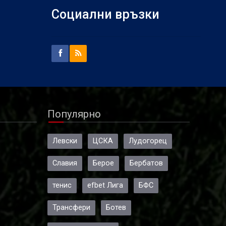
Социални връзки
Популярно
Левски
ЦСКА
Лудогорец
Славия
Берое
Бербатов
тенис
efbet Лига
БФС
Трансфери
Ботев