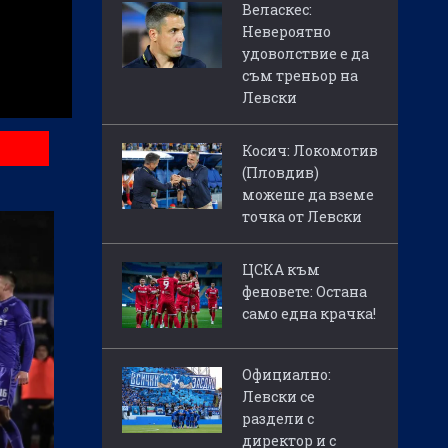
Веласкес:
Невероятно
удоволствие е да
съм треньор на
Левски
Косич: Локомотив
(Пловдив)
можеше да вземе
точка от Левски
ЦСКА към
феновете: Остана
само една крачка!
Официално:
Левски се
раздели с
директор и с