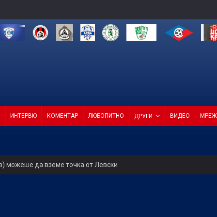
ИНТЕРВЮ
КОМЕНТАР
ЛЮБОПИТНО
ВИДЕО
МРЕЖ
ДРУГИ
в) можеше да вземе точка от Левски
а само една крачка!
ели с директор и с агенция