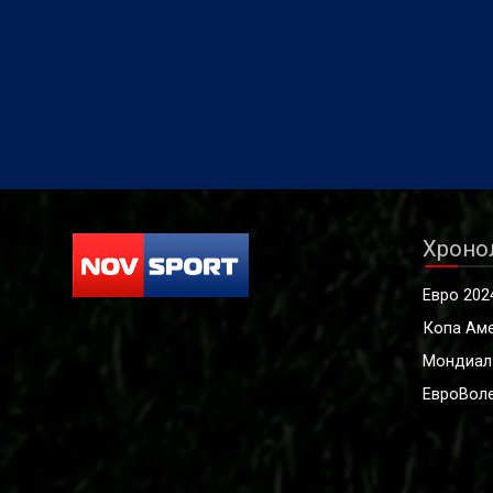
Хроно
Евро 202
Копа Ам
Мондиал
ЕвроВоле