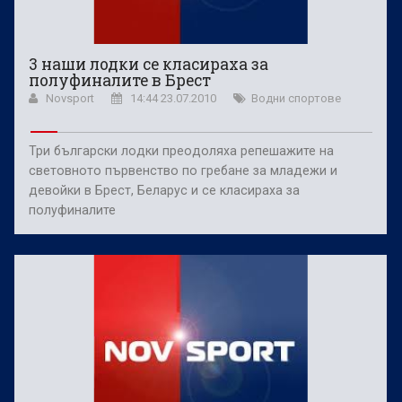
3 наши лодки се класираха за
полуфиналите в Брест
Novsport
14:44 23.07.2010
Водни спортове
Три български лодки преодоляха репешажите на
световното първенство по гребане за младежи и
девойки в Брест, Беларус и се класираха за
полуфиналите