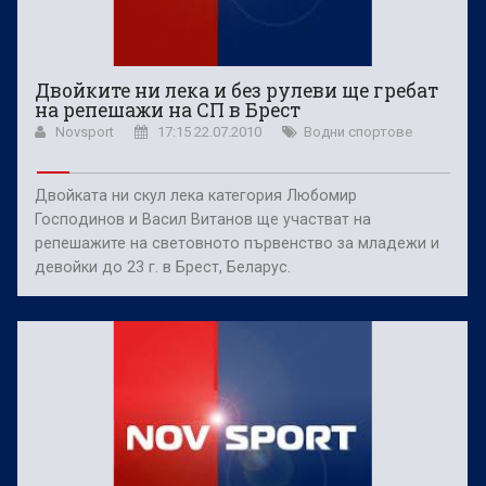
Двойките ни лека и без рулеви ще гребат
на репешажи на СП в Брест
Novsport
17:15 22.07.2010
Водни спортове
Двойката ни скул лека категория Любомир
Господинов и Васил Витанов ще участват на
репешажите на световното първенство за младежи и
девойки до 23 г. в Брест, Беларус.