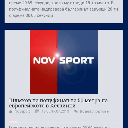
време 29.69 секунди, което му отреди 18-то място. В
полуфиналната надпревара българинът завърши 20-ти
с време 30.05 секунди
Шумков на полуфинал на 50 метра на
европейското в Хелзинки
Novsport
18:05 17.07.2010
Водни спортове
Младият национал завърши с време 29.69 секунди,