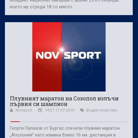
което му отреди 18-то място
Плувният маратон на Созопол излъчи
първия си шампион
Novsport
14:27 17.07.2010
Водни спортове
Георги Палазов от Бургас спечели плувния маратон
„Аполония” като измина близо 16 км. дистанция в