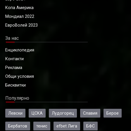
Копа Америка
Мондиал 2022
ЕвроВолей 2023
За нас
Енциклопедия
Контакти
Реклама
Общи условия
Бисквитки
Популярно
Левски
ЦСКА
Лудогорец
Славия
Берое
Бербатов
тенис
efbet Лига
БФС