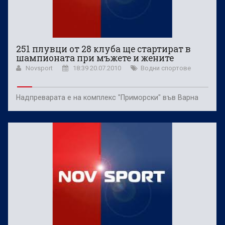
251 плувци от 28 клуба ще стартират в
шампионата при мъжете и жените
Novsport
18:39 20.07.2010
Водни спортове
Надпреварата е на комплекс "Приморски" във Варна