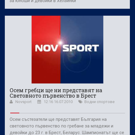
за юноши и девойки в Хелзинки
Осем гребци ще ни представят на
Световното първенство в Брест
Novsport
12:16 16.07.2010
Водни спортове
Осем състезатели ще представят България на
световното първенство по гребане за младежи и
девойки до 23 г. в Брест, Беларус. Шампионатът ще се