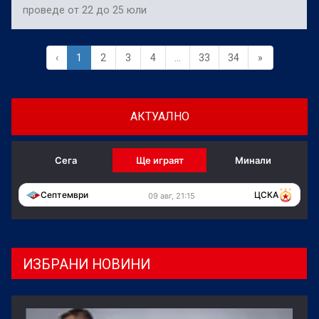
проведе от 22 до 25 юли
‹
1
2
3
4
...
33
34
»
АКТУАЛНО
Сега
Ще играят
Минали
Септември
ЦСКА
09 авг, 21:15
ИЗБРАНИ НОВИНИ