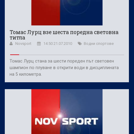
Томас Лурц взе шеста поредна световна
титла
Novsport
14:50 21.07.2010
Водни спортове
Томас Лурц стана за шести пореден път световен
шампион по плуване в открити води в дисциплината
на 5 километра.