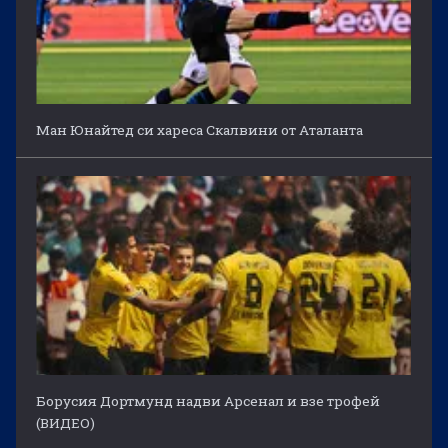
Ман Юнайтед си хареса Скалвини от Аталанта
Борусия Дортмунд надви Арсенал и взе трофей
(ВИДЕО)