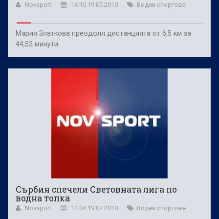
Novsport
14:15 19.07.2010
Водни спортове
Мария Златкова преодоля дистанцията от 6,5 км за
44,52 минути
Сърбия спечели Световната лига по
водна топка
Novsport
14:04 19.07.2010
Водни спортове