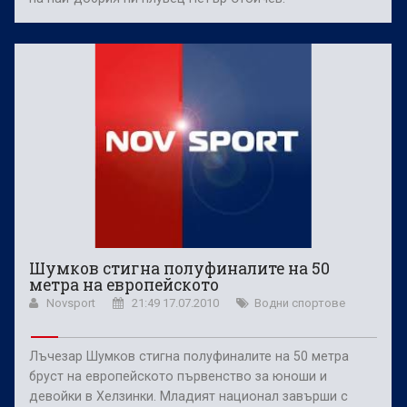
Шумков стигна полуфиналите на 50
метра на европейското
Novsport
21:49 17.07.2010
Водни спортове
Лъчезар Шумков стигна полуфиналите на 50 метра
бруст на европейското първенство за юноши и
девойки в Хелзинки. Младият национал завърши с