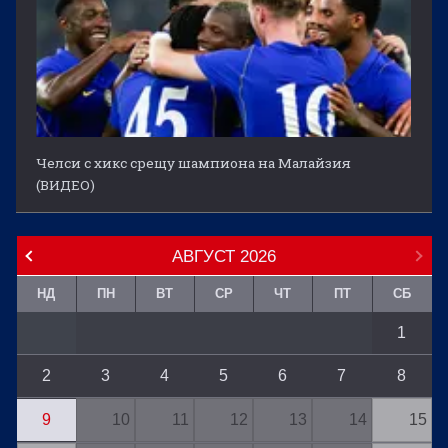
Челси с хикс срещу шампиона на Малайзия
(ВИДЕО)
АВГУСТ
2026
НД
ПН
ВТ
СР
ЧТ
ПТ
СБ
1
2
3
4
5
6
7
8
9
10
11
12
13
14
15