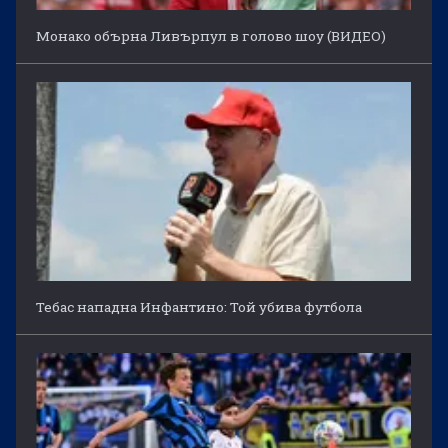
Монако обърна Ливърпул в голово шоу (ВИДЕО)
Тебас нападна Инфантино: Той убива футбола