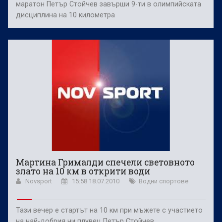
маратон Петър Стойчев завърши 9-ти в олимпийската
дисциплина на 10 километра
Мартина Грималди спечели световното
злато на 10 км в открити води
Novsport
15:58 18.07.2010
Водни спортове
Тази вечер е стартът на 10 км при мъжете с участието
на най-добрия ни плувец Петър Стойчев.