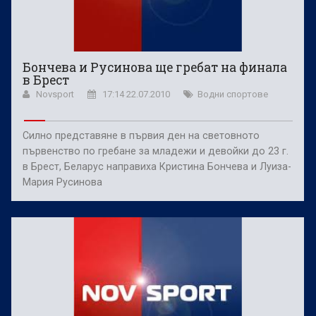
Бончева и Русинова ще гребат на финала
в Брест
Novsport
17:14 22.07.2010
Водни спортове
Силно представяне в първия ден на световното
първенство по гребане за младежи и девойки до 23 г.
в Брест, Беларус направиха Кристина Бончева и Луиза-
Мария Русинова