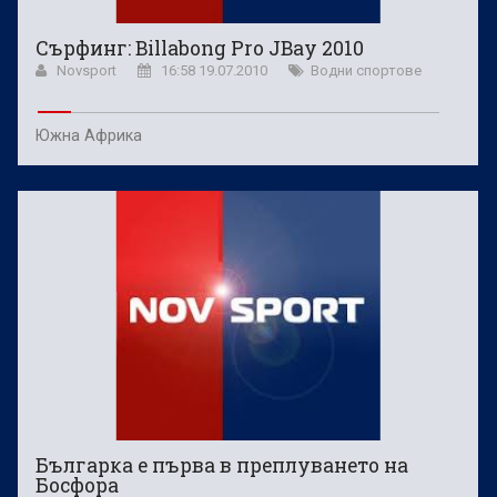
Сърфинг: Billabong Pro JBay 2010
Novsport
16:58 19.07.2010
Водни спортове
Южна Африка
Българка е първа в преплуването на
Босфора