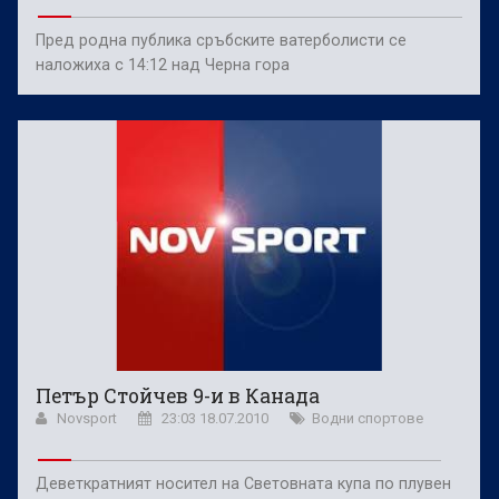
Пред родна публика сръбските ватерболисти се
наложиха с 14:12 над Черна гора
Петър Стойчев 9-и в Канада
Novsport
23:03 18.07.2010
Водни спортове
Деветкратният носител на Световната купа по плувен