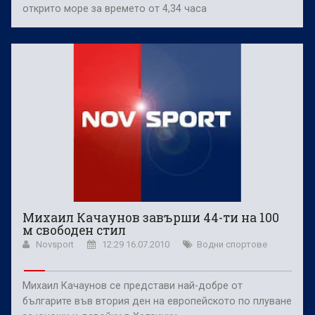
открито море за времето от 4,34 часа
Михаил Качаунов завърши 44-ти на 100
м свободен стил
Novsport
12:29 16.07.2010
Водни спортове
Михаил Качаунов се представи най-добре от
българите във втория ден на европейското по плуване