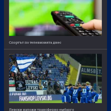
Спортът по телевизията днес
Левски наложи трансферно ембарго