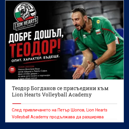
Теодор Богданов се присъедини към
Lion Hearts Volleyball Academy
След привличането на Петър Шопов, Lion Hearts
Volleyball Academy продължава да разширява
треньорския си екип с още един доказан