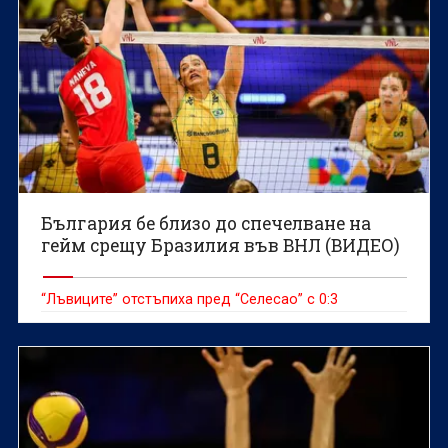
България бе близо до спечелване на
гейм срещу Бразилия във ВНЛ (ВИДЕО)
“Лъвиците” отстъпиха пред “Селесао” с 0:3