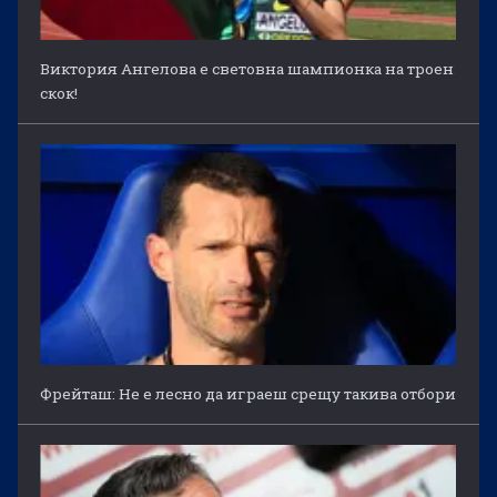
Виктория Ангелова е световна шампионка на троен
скок!
Фрейташ: Не е лесно да играеш срещу такива отбори