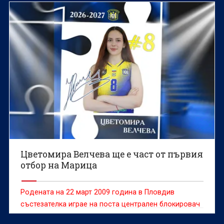
Цветомира Велчева ще е част от първия
отбор на Марица
Родената на 22 март 2009 година в Пловдив
състезателка играе на поста централен блокировач