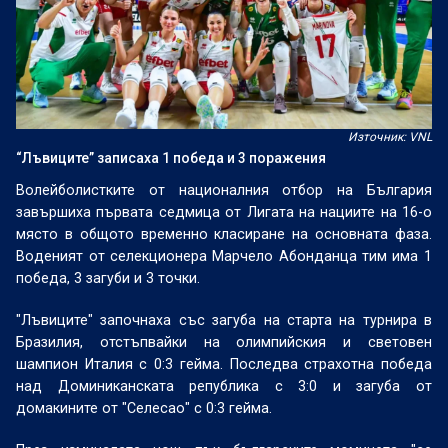
Източник: VNL
“Лъвиците” записаха 1 победа и 3 поражения
Волейболистките от националния отбор на България
завършиха първата седмица от Лигата на нациите на 16-о
място в общото временно класиране на основната фаза.
Воденият от селекционера Марчело Абонданца тим има 1
победа, 3 загуби и 3 точки.
"Лъвиците" започнаха със загуба на старта на турнира в
Бразилия, отстъпвайки на олимпийския и световен
шампион Италия с 0:3 гейма. Последва страхотна победа
над Доминиканската република с 3:0 и загуба от
домакините от "Селесао" с 0:3 гейма.