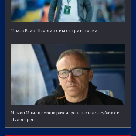
Томас Райс: Щастлив съм от трите точки
Илиан Илиев остана разочарован след загубата от
Лудогорец