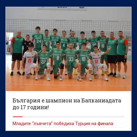
България е шампион на Балканиадата
до 17 години!
Младите “лъвчета” победиха Турция на финала