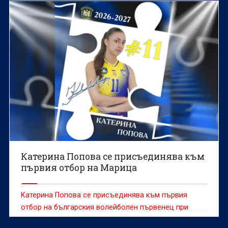
Катерина Попова се присъединява към
първия отбор на Марица
Катерина Попова се присъединява към първия
отбор на българския волейболен първенец при
жените Марица (Пловдив), съобщиха от клуба.