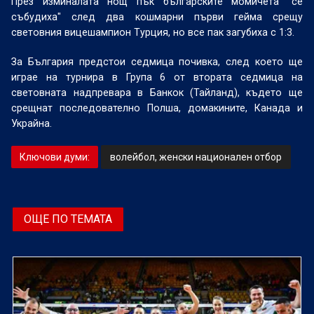
През изминалата нощ пък българските момичета "се
събудиха" след два кошмарни първи гейма срещу
световния вицешампион Турция, но все пак загубиха с 1:3.
За България предстои седмица почивка, след което ще
играе на турнира в Група 6 от втората седмица на
световната надпревара в Банкок (Тайланд), където ще
срещнат последователно Полша, домакините, Канада и
Украйна.
Ключови думи:
волейбол, женски национален отбор
ОЩЕ ПО ТЕМАТА