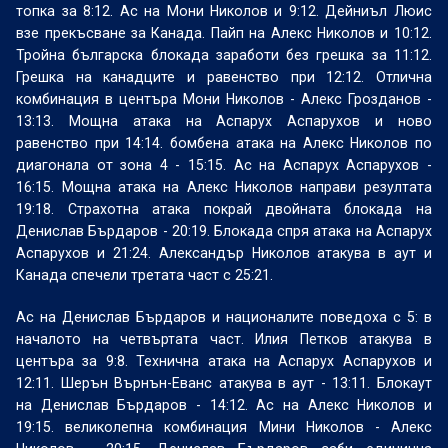
топка за 8:12. Ас на Мони Николов и 9:12. Дейниъл Люис
взе прекъсване за Канада. Пайп на Алекс Николов и 10:12.
Тройна българска блокада заработи без грешка за 11:12.
Грешка на канадците и равенство при 12:12. Отлична
комбинация в центъра Мони Николов - Алекс Грозданов -
13:13. Мощна атака на Аспарух Аспарухов и ново
равенство при 14:14. бомбена атака на Алекс Николов по
диагонала от зона 4 - 15:15. Ас на Аспарух Аспарухов -
16:15. Мощна атака на Алекс Николов направи резултата
19:18. Страхотна атака покрай двойната блокада на
Денислав Бърдаров - 20:19. Блокада спря атака на Аспарух
Аспарухов и 21:24. Александър Николов атакува в аут и
Канада спечели третата част с 25:21.
Ас на Денислав Бърдаров и националите поведоха с 5: в
началото на четвъртата част. Илия Петков атакува в
центъра за 9:8. Технична атака на Аспарух Аспарухов и
12:11. Шерън Върнън-Еванс атакува в аут - 13:11. Блокаут
на Денислав Бърдаров - 14:12. Ас на Алекс Николов и
19:15. великолепна комбинация Мини Николов - Алекс