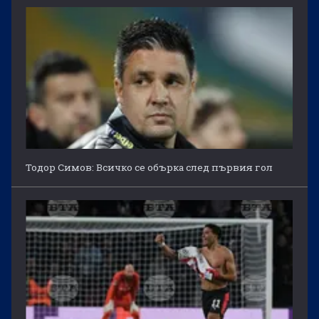
Тодор Симов: Всичко се обърка след първия гол