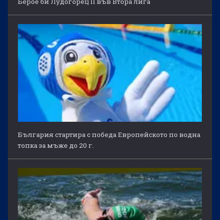
Берое би Лудогорец II във Втора лига
България стартира с победа Европейското по водна
топка за мъже до 20 г.