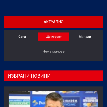
треньорския си екип с още един доказан
специалист.
АКТУАЛНО
Сега
Ще играят
Минали
Няма мачове
ИЗБРАНИ НОВИНИ