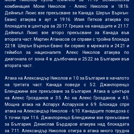
комбинация Мони Николов - Алекс Николов и 18:16.
Дейниъл Люис взе прекъсване за Канада. Шерън Върнън-
Еванс атакува в аут и 19:16. Илия Петков атакува по
блокадата в центъра за 20:17. Грешка на канадците и 21:17.
Дейниъл Люис взе второ прекъсване за Канада във
втората част. Мартин Атанасов се справи с тройна блокада
22:18. Шерън Върнън-Еванс би сервис в мрежата и 24:21 и
геймбол за националите. Алекс Николов атакува по
диагонала от зона 4 в дълбочина и 25:22 за България във
втората част.
Атака на Александър Николов и 1:0 за България в началото
на третата част. Канада поведе с 5:2. Джанлоренцо
Бленджини взе прекъсване за България. Атака в центъра
на Алекс Грозданов и 3:5. Ас на Алекс Грозданов и 4:5.
Мощна атака на Аспарух Аспарухов и 6:9. Блокада спря
атака на Александър Николов - 6:10. Канадците поведоха с
5 точки при 11:6. Джанлоренцо Бленджини взе прекъсване
за България. Денислав Бърдаров атакува над блокадата
за 7:11. Александър Николов отигра в атака много трудна