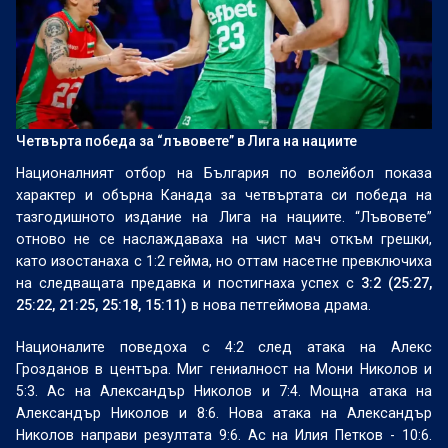
Четвърта победа за “лъвовете” в Лига на нациите
Националният отбор на България по волейбол показа
характер и обърна Канада за четвъртата си победа на
тазгодишното издание на Лига на нациите. “Лъвовете”
отново не се наслаждаваха на чист мач откъм грешки,
като изостанаха с 1:2 гейма, но оттам насетне превключиха
на следващата предавка и постигнаха успех с
3:2 (25:27,
25:22, 21:25, 25:18, 15:11)
в нова петгеймова драма.
Националите поведоха с 4:2 след атака на Алекс
Грозданов в центъра. Миг гениалност на Мони Николов и
5:3. Ас на Александър Николов и 7:4. Мощна атака на
Александър Николов и 8:6. Нова атака на Александър
Николов направи резултата 9:6. Ас на Илия Петков - 10:6.