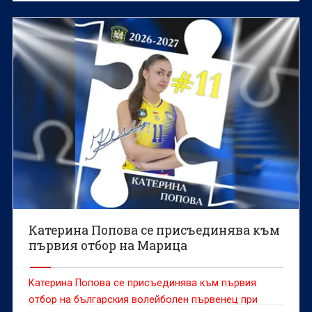
Катерина Попова се присъединява към
първия отбор на Марица
Катерина Попова се присъединява към първия
отбор на българския волейболен първенец при