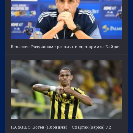
Веласкес: Разучаваме различни сценарии за Кайрат
НА ЖИВО: Ботев (Пловдив) – Спартак (Варна) 3:2