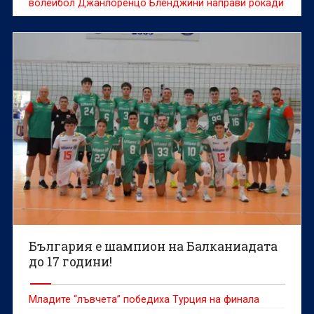
волейбол Джанлоренцо Бленджини направи рокади
в отбора
България е шампион на Балканиадата
до 17 години!
Младите “лъвчета” победиха Турция на финала