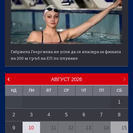
Габриела Георгиева не успя да се класира за финала
на 200 м гръб на ЕП по плуване
АВГУСТ
2026
НД
ПН
ВТ
СР
ЧТ
ПТ
СБ
1
2
3
4
5
6
7
8
9
10
11
12
13
14
15