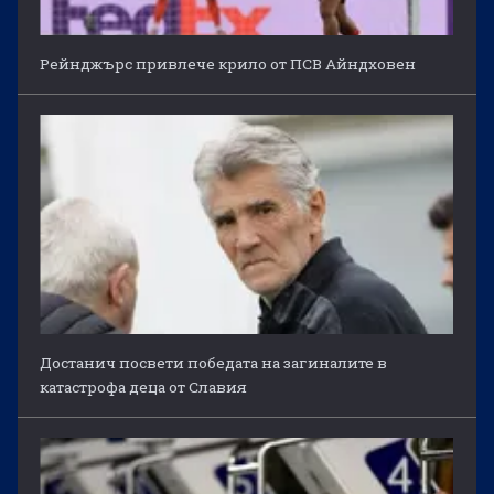
Рейнджърс привлече крило от ПСВ Айндховен
Достанич посвети победата на загиналите в
катастрофа деца от Славия