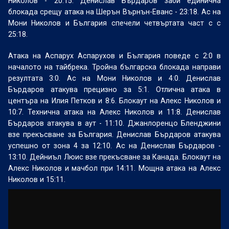
Николов - 20:15. Денислав Бърдаров заби единична
блокада срещу атака на Шерън Върнън-Еванс - 23:18. Ас на
Мони Николов и България спечели четвъртата част с с
25:18.
Атака на Аспарух Аспарухов и България поведе с 2:0 в
началото на тайбрека. Тройна българска блокада направи
резултата 3:0. Ас на Мони Николов и 4:0. Денислав
Бърдаров атакува прецизно за 5:1. Отлична атака в
центъра на Илия Петков и 8:6. Блокаут на Алекс Николов и
10:7. Технична атака на Алекс Николов и 11:8. Денислав
Бърдаров атакува в аут - 11:10. Джанлоренцо Бленджини
взе прекъсване за България. Денислав Бърдаров атакува
успешно от зона 4 за 12:10. Ас на Денислав Бърдаров -
13:10. Дейниъл Люис взе прекъсване за Канада. Блокаут на
Алекс Николов и мачбол при 14:11. Мощна атака на Алекс
Николов и 15:11.