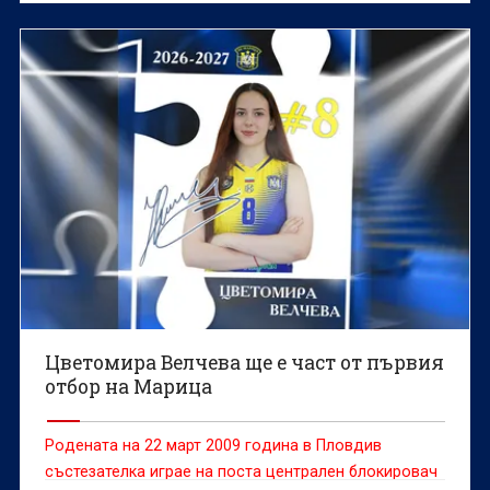
Цветомира Велчева ще е част от първия
отбор на Марица
Родената на 22 март 2009 година в Пловдив
състезателка играе на поста централен блокировач