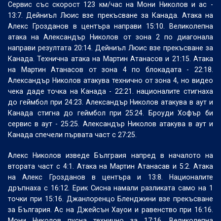
Сервис със скорост 123 км/час на Мони Николов и ас -
13:7. Дейниъл Люис взе прекъсване за Канада. Атака на
Алекс Грозданов в центъра направи 15:10. Великолепна
атака на Александър Николов от зона 2 по диагонала
направи резултата 20:14. Дейниъл Люис взе прекъсване за
Канада. Технична атака на Мартин Атанасов и 21:15. Атака
на Мартин Атанасов от зона 4 по блокадата - 22:18.
Александър Николов атакува технично от зона 4, но видео
чека даде точка на Канада - 22:21. националите стигнаха
до геймбол при 24:23. Александър Николов атакува в аут и
Канада стигна до геймбол при 25:24. Броуди Хофър би
сервис в аут - 25:25. Александър Николов атакува в аут и
Канада спечели първата част с 27:25.
Алекс Николов изведе Бълграия напред в началото на
втората част с 4:1. Атака на Мартин Атанасав и 5:2. Атака
на Алекс Грозданов в центъра и 13:8. Националите
дръпнаха с 16:12. Ерик Сисна намали разликата само на 1
точки при 15:16. Джанлоренцо Бленджини взе прекъсване
за България. Ас на Джейсън Хауои и равенство при 16:16.
Мони Николов пусна технично за 17:16. Великолепна