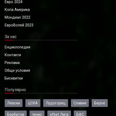
Евро 2024
Копа Америка
Мондиал 2022
ЕвроВолей 2023
За нас
Енциклопедия
Контакти
Реклама
Общи условия
Бисквитки
Популярно
Левски
ЦСКА
Лудогорец
Славия
Берое
Бербатов
тенис
efbet Лига
БФС