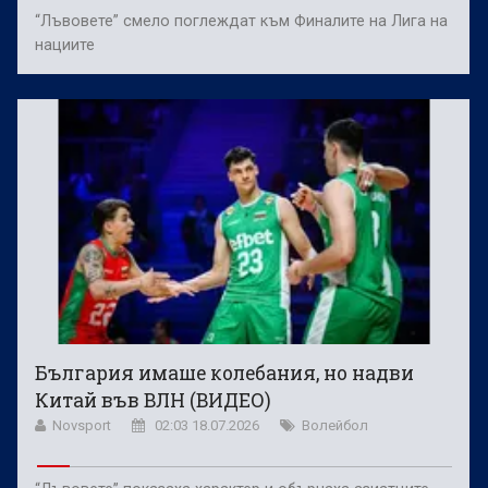
“Лъвовете” смело поглеждат към Финалите на Лига на
нациите
България имаше колебания, но надви
Китай във ВЛН (ВИДЕО)
Novsport
02:03 18.07.2026
Волейбол