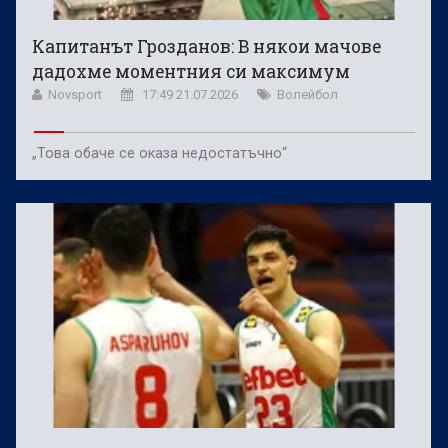
Капитанът Грозданов: В някои мачове
дадохме моментния си максимум
Novsport
17:49 21.07.2026
Волейбол
„Това обаче се оказа недостатъчно“