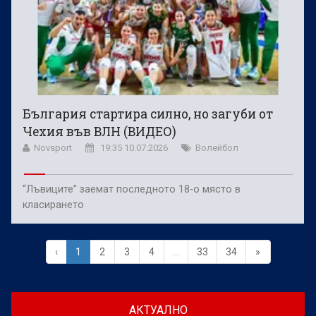
България стартира силно, но загуби от
Чехия във ВЛН (ВИДЕО)
Novsport
19:35 10.07.2026
Волейбол
“Лъвиците” заемат последното 18-о място в
класирането
‹
1
2
3
4
...
33
34
»
АКТУАЛНО