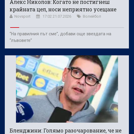
Алекс Николов: Когато не постигнеш
крайната цел, носи неприятно усещане
Novsport
17:02 21.07.2026
Волейбол
“На правилния път сме”, добави още звездата на
“лъвовете”
Бленджини: Голямо разочарование, че не