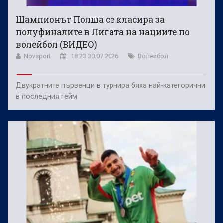
Шампионът Полша се класира за
полуфиналите в Лигата на нациите по
волейбол (ВИДЕО)
Novsport
18:23 30.07.2026
Волейбол
Двукратните първенци в турнира бяха най-категорични
в последния гейм