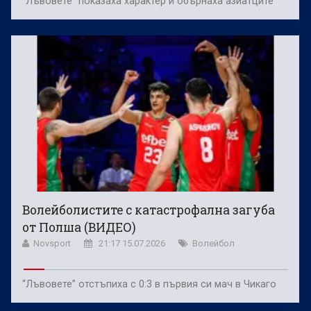
“Лъвовете” показаха характер и обърнаха азиатците
Волейболистите с катастрофална загуба
от Полша (ВИДЕО)
Novsport
21:17 15.07.2026
Волейбол
“Лъвовете” отстъпиха с 0:3 в първия си мач в Чикаго