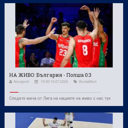
НА ЖИВО: България - Полша 0:3
Novsport
19:50 15.07.2026
Волейбол
Следете мача от Лига на нациите на живо с нас тук