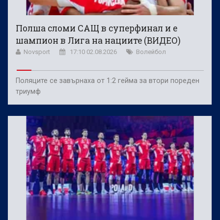
Полша сломи САЩ в суперфинал и е
шампион в Лига на нациите (ВИДЕО)
Novsport
17:10 02.08.2026
Волейбол
Поляците се завърнаха от 1:2 гейма за втори пореден
триумф