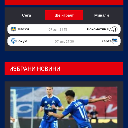
Сега
Ще играят
Минали
Левски
Локомотив Пд
07 авг, 21:15
Бохум
Херта
07 авг, 21:30
ИЗБРАНИ НОВИНИ