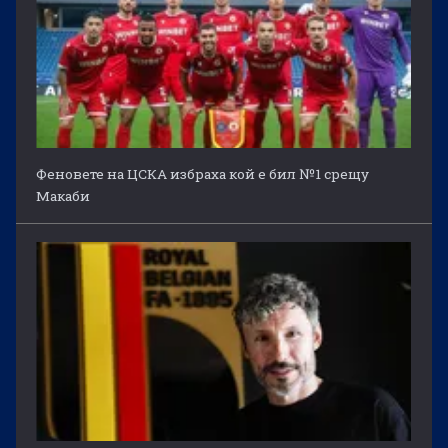
Феновете на ЦСКА избраха кой е бил №1 срещу
Макаби