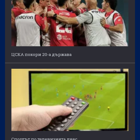
ЦСКА покори 20-а държава
Спортът по телевизията днес