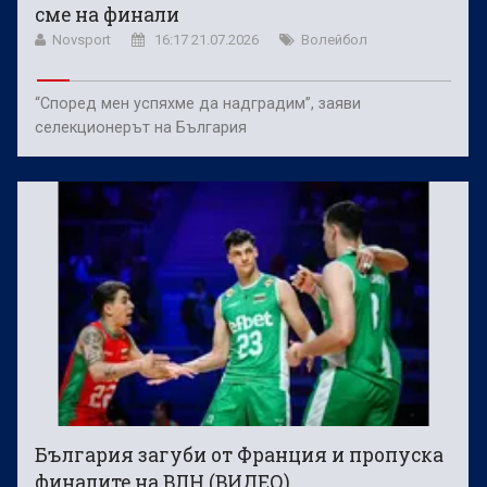
сме на финали
Novsport
16:17 21.07.2026
Волейбол
“Според мен успяхме да надградим”, заяви
селекционерът на България
България загуби от Франция и пропуска
финалите на ВЛН (ВИДЕО)