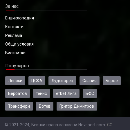
За нас
Енциклопедия
Контакти
Реклама
Общи условия
Бисквитки
Популярно
Левски
ЦСКА
Лудогорец
Славия
Берое
Бербатов
тенис
efbet Лига
БФС
Трансфери
Ботев
Григор Димитров
© 2021-2024, Всички права запазени Novsport.com.
CC