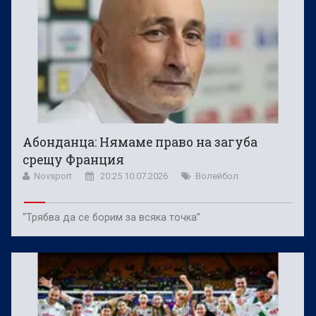
Абонданца: Нямаме право на загуба
срещу Франция
Novsport
20:25 10.07.2026
Волейбол
“Трябва да се борим за всяка точка”