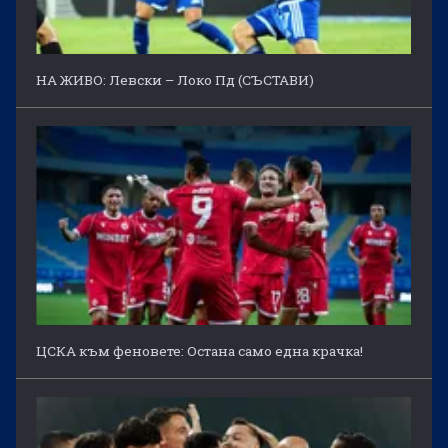
НА ЖИВО: Левски – Локо Пд (СЪСТАВИ)
ЦСКА към феновете: Остана само една крачка!