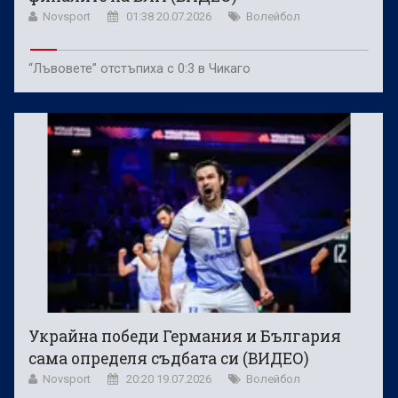
Novsport
01:38 20.07.2026
Волейбол
“Лъвовете” отстъпиха с 0:3 в Чикаго
Украйна победи Германия и България
сама определя съдбата си (ВИДЕО)
Novsport
20:20 19.07.2026
Волейбол