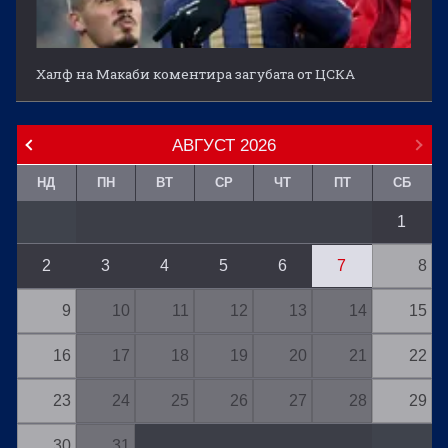
Халф на Макаби коментира загубата от ЦСКА
АВГУСТ
2026
НД
ПН
ВТ
СР
ЧТ
ПТ
СБ
1
2
3
4
5
6
7
8
9
10
11
12
13
14
15
16
17
18
19
20
21
22
23
24
25
26
27
28
29
30
31