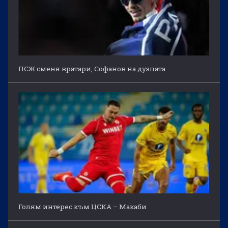
ПСЖ сменя вратари, Софанов на дузпата
Голям интерес към ЦСКА – Макаби