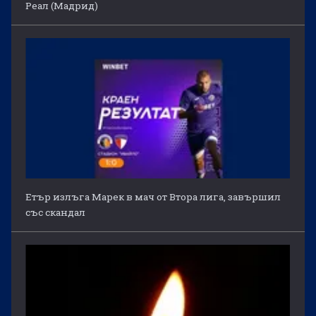
Реал (Мадрид)
Етър излъга Марек в мач от Втора лига, завършил
със скандал