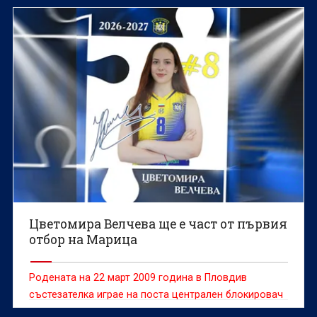
Цветомира Велчева ще е част от първия
отбор на Марица
Родената на 22 март 2009 година в Пловдив
състезателка играе на поста централен блокировач