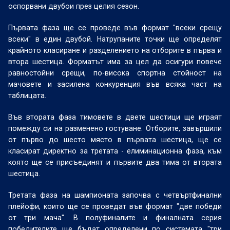
оспорвани двубои през целия сезон.
Първата фаза ще се проведе във формат "всеки срещу
всеки" в един двубой. Натрупаните точки ще определят
крайното класиране и разделението на отборите в първа и
втора шестица. Форматът има за цел да осигури повече
равностойни срещи, по-висока спортна стойност на
мачовете и засилена конкуренция във всяка част на
таблицата.
Във втората фаза тимовете в двете шестици ще играят
помежду си на разменено гостуване. Отборите, завършили
от първо до шесто място в първата шестица, ще се
класират директно за третата - елиминационна фаза, към
която ще се присъединят и първите два тима от втората
шестица.
Третата фаза на шампионата започва с четвъртфинални
плейофи, които ще се проведат във формат "две победи
от три мача". В полуфиналите и финалната серия
победителите ще бъдат определени по системата "три