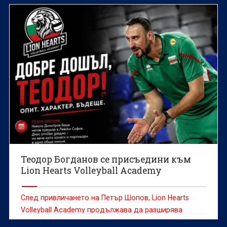
Теодор Богданов се присъедини към
Lion Hearts Volleyball Academy
След привличането на Петър Шопов, Lion Hearts
Volleyball Academy продължава да разширява
треньорския си екип с още един доказан