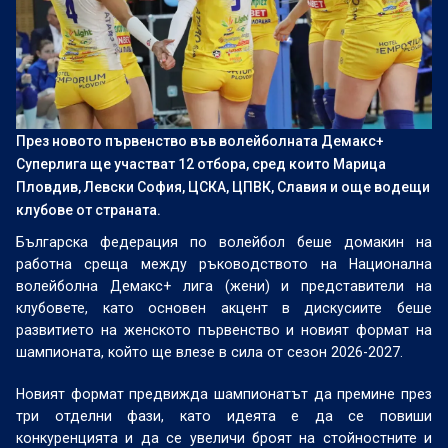
През новото първенство във волейболната Демакс+
Суперлига ще участват 12 отбора, сред които Марица
Пловдив, Левски София, ЦСКА, ЦПВК, Славия и още водещи
клубове от страната.
Българска федерация по волейбол беше домакин на
работна среща между ръководството на Национална
волейболна Демакс+ лига (жени) и представители на
клубовете, като основен акцент в дискусиите беше
развитието на женското първенство и новият формат на
шампионата, който ще влезе в сила от сезон 2026-2027.
Новият формат предвижда шампионатът да премине през
три отделни фази, като идеята е да се повиши
конкуренцията и да се увеличи броят на стойностните и