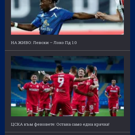
НА ЖИВО: Левски – Локо Пд 1:0
ЦСКА към феновете: Остана само една крачка!