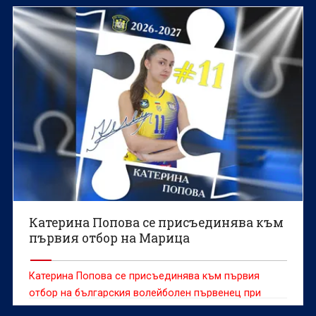
Катерина Попова се присъединява към
първия отбор на Марица
Катерина Попова се присъединява към първия
отбор на българския волейболен първенец при
жените Марица (Пловдив), съобщиха от клуба.