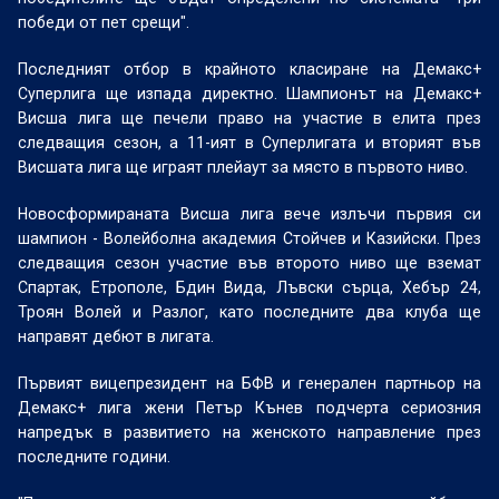
победи от пет срещи".
Последният отбор в крайното класиране на Демакс+
Суперлига ще изпада директно. Шампионът на Демакс+
Висша лига ще печели право на участие в елита през
следващия сезон, а 11-ият в Суперлигата и вторият във
Висшата лига ще играят плейаут за място в първото ниво.
Новосформираната Висша лига вече излъчи първия си
шампион - Волейболна академия Стойчев и Казийски. През
следващия сезон участие във второто ниво ще вземат
Спартак, Етрополе, Бдин Вида, Лъвски сърца, Хебър 24,
Троян Волей и Разлог, като последните два клуба ще
направят дебют в лигата.
Първият вицепрезидент на БФВ и генерален партньор на
Демакс+ лига жени Петър Кънев подчерта сериозния
напредък в развитието на женското направление през
последните години.