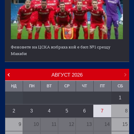
Феновете на ЦСКА избраха кой е бил №1 срещу
Макаби
АВГУСТ
2026
НД
ПН
ВТ
СР
ЧТ
ПТ
СБ
1
2
3
4
5
6
7
8
9
10
11
12
13
14
15