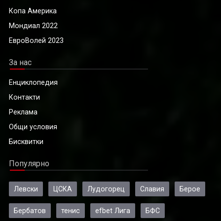
Копа Америка
Мондиал 2022
ЕвроВолей 2023
За нас
Енциклопедия
Контакти
Реклама
Общи условия
Бисквитки
Популярно
Левски
ЦСКА
Лудогорец
Славия
Берое
Бербатов
тенис
efbet Лига
БФС