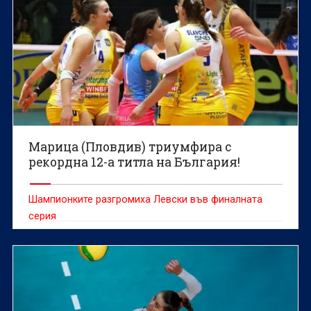
Марица (Пловдив) триумфира с
рекордна 12-а титла на България!
Шампионките разгромиха Левски във финалната
серия