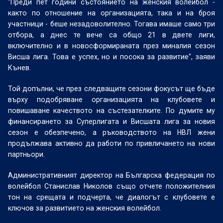
"Преди пет години състоянието на женския волейбол -
както по отношение на организацията, така и на броя
участници - беше незадоволително. Тогава имаше само три
отбора, а днес те вече са общо 21 в двете лиги,
включително и в новосформираната през миналия сезон
Висша лига. Това е успех, но и посока за развитие", заяви
Кънев.
Той допълни, че през следващите сезони фокусът ще бъде
върху подобряване организацията на клубовете и
повишаване качеството на състезателките. По думите му
финансирането за Суперлигата и Висшата лига за новия
сезон е обезпечено, а ръководството на НВЛ жени
продължава активно да работи по привличането на нови
партньори.
Административният директор на Българска федерация по
волейбол Станислав Николов също отчете положителния
тон на срещата и подчерта, че диалогът с клубовете е
ключов за развитието на женския волейбол.