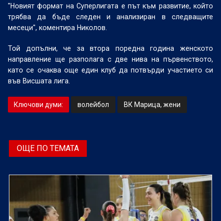
"Новият формат на Суперлигата е път към развитие, който
трябва да бъде следен и анализиран в следващите
месеци", коментира Николов.
Той допълни, че за втора поредна година женското
направление ще разполага с две нива на първенството,
като се очаква още един клуб да потвърди участието си
във Висшата лига.
Ключови думи:
волейбол
ВК Марица, жени
ОЩЕ ПО ТЕМАТА