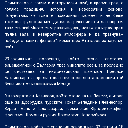
Олимпиакос е голям и исторически клуб, в красив град, с
голяма традиция, история и невероятни фенове.
Почувствах, че това е правилният момент и не беше
толкова трудно за мен да взема решението и да направя
тази стъпка! Много съм развълнуван, искам да играя пред
пълна зала, в невероятна атмосфера и да празнувам
победи с нашите фенове.“, коментира Атанасов за клубния
сайт.
29-годишният посрещач, който стана световен
вицешампион с България през миналата есен, за последно
се състезава за индонезийския шампион Пресиси
Бахаянгкара, а преди това през последната кампания той
беше част от италианския Монца.
В кариерата си Атанасов, който е юноша на Левски, е играл
още за Добруджа, турските Токат Беледийе Плевнеспор,
Зираат Банк и Галатасарай, германския Фридрихсхафен,
френския Шомон и руския Локомотив Новосибирск.
Олимпиакос, който е спечелил рекордните 32 титли и 18