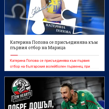
Катерина Попова се присъединява към
първия отбор на Марица
Катерина Попова се присъединява към първия
отбор на българския волейболен първенец при
жените Марица (Пловдив), съобщиха от клуба.