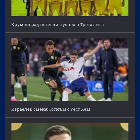
Крумовград потегли с успех в Трета лига
Израелец сменя Тотнъм с Уест Хем