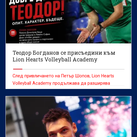
Теодор Богданов се присъедини към
Lion Hearts Volleyball Academy
След привличането на Петър Шопов, Lion Hearts
Volleyball Academy продължава да разширява
треньорския си екип с още един доказан
специалист.