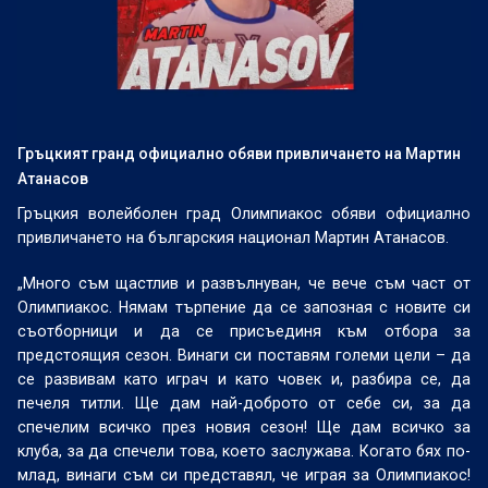
Гръцкият гранд официално обяви привличането на Мартин
Атанасов
Гръцкия волейболен град Олимпиакос обяви официално
привличането на българския национал Мартин Атанасов.
„Много съм щастлив и развълнуван, че вече съм част от
Олимпиакос. Нямам търпение да се запозная с новите си
съотборници и да се присъединя към отбора за
предстоящия сезон. Винаги си поставям големи цели – да
се развивам като играч и като човек и, разбира се, да
печеля титли. Ще дам най-доброто от себе си, за да
спечелим всичко през новия сезон! Ще дам всичко за
клуба, за да спечели това, което заслужава. Когато бях по-
млад, винаги съм си представял, че играя за Олимпиакос!