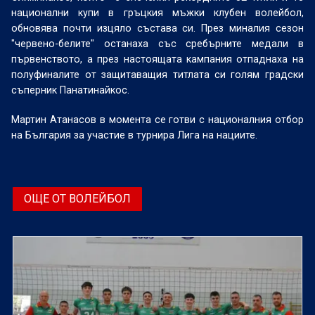
национални купи в гръцкия мъжки клубен волейбол,
обновява почти изцяло състава си. През миналия сезон
"червено-белите" останаха със сребърните медали в
първенството, а през настоящата кампания отпаднаха на
полуфиналите от защитаващия титлата си голям градски
съперник Панатинайкос.
Мартин Атанасов в момента се готви с националния отбор
на България за участие в турнира Лига на нациите.
ОЩЕ ОТ ВОЛЕЙБОЛ