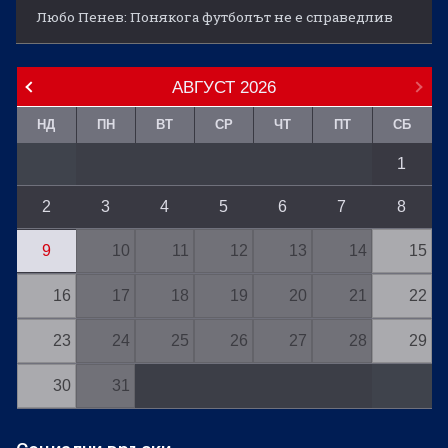
Любо Пенев: Понякога футболът не е справедлив
АВГУСТ
2026
НД
ПН
ВТ
СР
ЧТ
ПТ
СБ
1
2
3
4
5
6
7
8
9
10
11
12
13
14
15
16
17
18
19
20
21
22
23
24
25
26
27
28
29
30
31