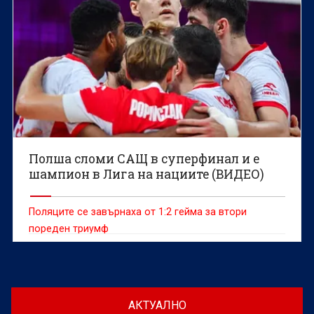
Полша сломи САЩ в суперфинал и е
шампион в Лига на нациите (ВИДЕО)
Поляците се завърнаха от 1:2 гейма за втори
пореден триумф
АКТУАЛНО