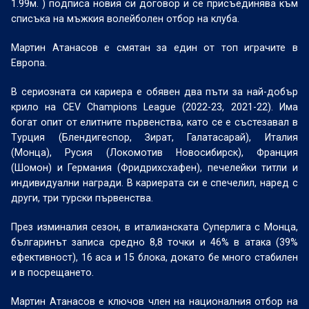
1.99м. ) подписа новия си договор и се присъединява към
списъка на мъжкия волейболен отбор на клуба.
Мартин Атанасов е смятан за един от топ играчите в
Европа.
В сериозната си кариера е обявен два пъти за най-добър
крило на CEV Champions League (2022-23, 2021-22). Има
богат опит от елитните първенства, като се е състезавал в
Турция (Блендигеспор, Зират, Галатасарай), Италия
(Монца), Русия (Локомотив Новосибирск), Франция
(Шомон) и Германия (Фридрихсхафен), печелейки титли и
индивидуални награди. В кариерата си е спечелил, наред с
други, три турски първенства.
През изминалия сезон, в италианската Суперлига с Монца,
българинът записа средно 8,8 точки и 46% в атака (39%
ефективност), 16 аса и 15 блока, докато бе много стабилен
и в посрещането.
Мартин Атанасов е ключов член на националния отбор на