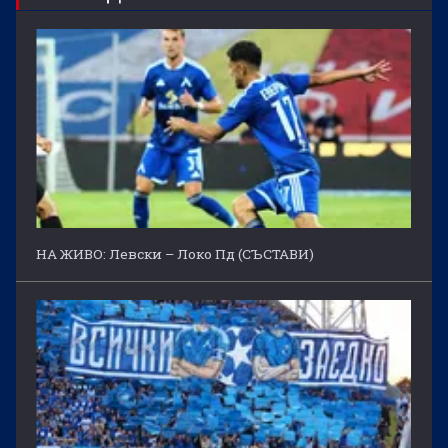
НА ЖИВО: Левски – Локо Пд (СЪСТАВИ)