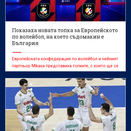
Показаха новата топка за Европейското
по волейбол, на което съдомакин е
България
Европейската конфедерация по волейбол и нейният
партньор Mikasa представиха топките, с които ще се
играят Европейските първенства за мъже и жени
през 2026 година.