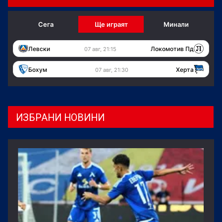
Сега
Ще играят
Минали
Левски
Локомотив Пд
07 авг, 21:15
Бохум
Херта
07 авг, 21:30
ИЗБРАНИ НОВИНИ