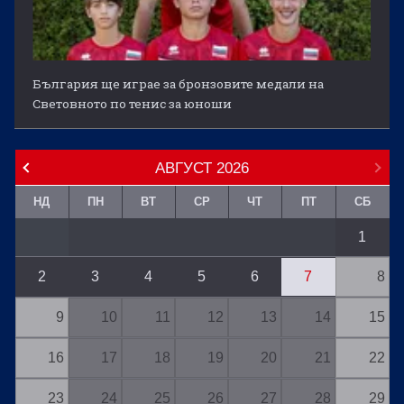
България ще играе за бронзовите медали на
Световното по тенис за юноши
АВГУСТ
2026
НД
ПН
ВТ
СР
ЧТ
ПТ
СБ
1
2
3
4
5
6
7
8
9
10
11
12
13
14
15
16
17
18
19
20
21
22
23
24
25
26
27
28
29