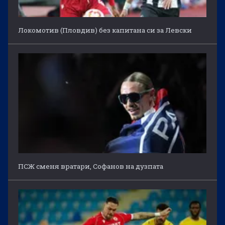
Локомотив (Пловдив) без капитана си за Левски
ПСЖ сменя вратари, Софанов на дузпата