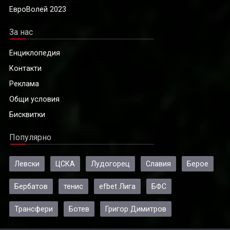
ЕвроВолей 2023
За нас
Енциклопедия
Контакти
Реклама
Общи условия
Бисквитки
Популярно
Левски
ЦСКА
Лудогорец
Славия
Берое
Бербатов
тенис
efbet Лига
БФС
Трансфери
Ботев
Григор Димитров