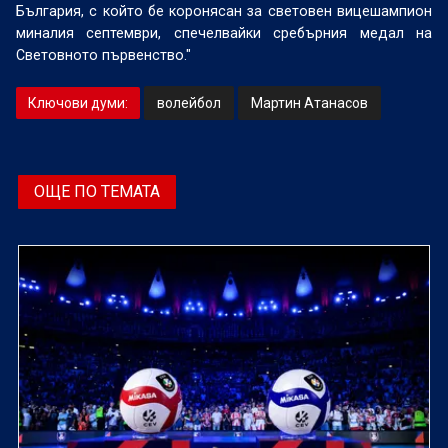
България, с който бе коронясан за световен вицешампион
миналия септември, спечелвайки сребърния медал на
Световното първенство."
Ключови думи:
волейбол
Мартин Атанасов
ОЩЕ ПО ТЕМАТА