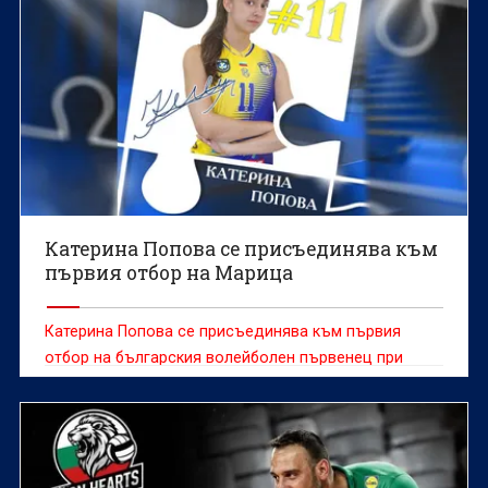
Катерина Попова се присъединява към
първия отбор на Марица
Катерина Попова се присъединява към първия
отбор на българския волейболен първенец при
жените Марица (Пловдив), съобщиха от клуба.