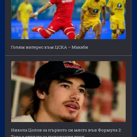
Голям интерес към ЦСКА – Макаби
Никола Цолов за първото си място във Формула 2:
Това е отплата за положения труд