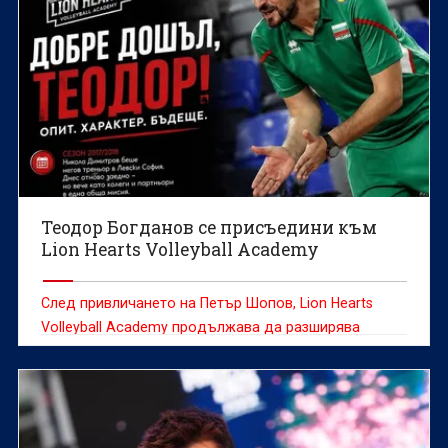
Теодор Богданов се присъедини към
Lion Hearts Volleyball Academy
След привличането на Петър Шопов, Lion Hearts
Volleyball Academy продължава да разширява
треньорския си екип с още един доказан
специалист.