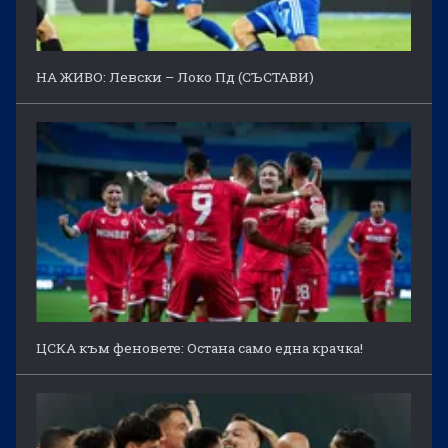
НА ЖИВО: Левски – Локо Пд (СЪСТАВИ)
ЦСКА към феновете: Остана само една крачка!