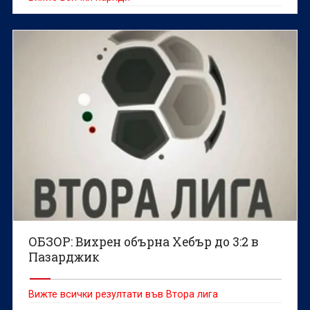
ОБЗОР: Вихрен обърна Хебър до 3:2 в
Пазарджик
Вижте всички резултати във Втора лига