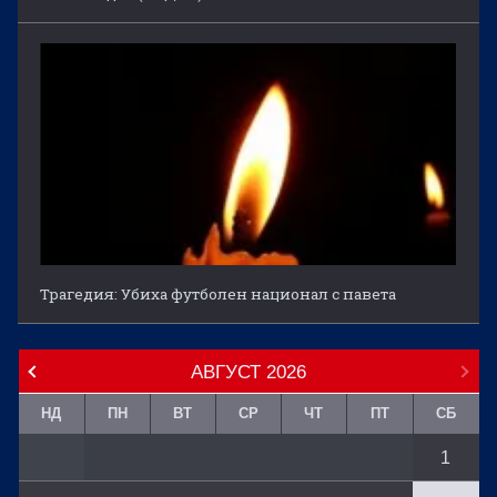
Трагедия: Убиха футболен национал с павета
АВГУСТ
2026
НД
ПН
ВТ
СР
ЧТ
ПТ
СБ
1