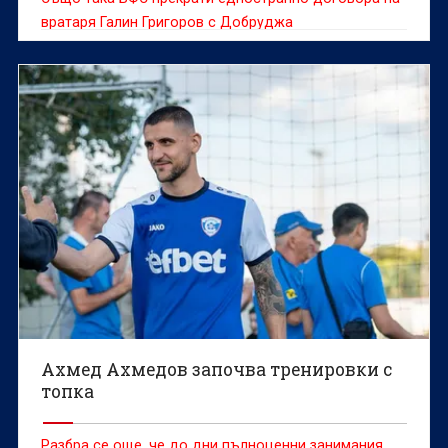
вратаря Галин Григоров с Добруджа
Ахмед Ахмедов започва тренировки с
топка
Разбра се още, че до дни пълноценни занимания