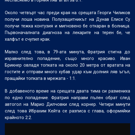
неспасяемо в горния ляв ъгъл за 0:1.
Около четвърт час преди края на срещата Георги Чиликов
получи лоша новина. Полузащитникът на Дунав Елисе Су
получи тежка контузия и мигновено бе откаран в болница.
Първоначалната диагноза на лекарите на терен бе, че
халфът е счупил крак.
Малко след това, в 79-ата минута, Фратрия стигна до
изравнително попадение, също много красиво. Иван
Брикнер овладя топката на около 20 метра от вратата на
гостите и отправи много хубав удар към долния ляв ъгъл,
пращайки топката в мрежата - 1:1.
В добавеното време на срещата двата тима си размениха
по едно попадение. Фратрия направи пълен обрат след
автогол на Марио Дилчовки след корнер. Четири минути
след това Ибрахим Кейта се разписа с глава, оформяйки
крайното 2:2.