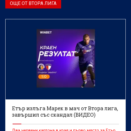
ОЩЕ ОТ ВТОРА ЛИГА
Етър излъга Марек в мач от Втора лига,
завършил със скандал (ВИДЕО)
Два червени картона в края и първо място за Етър