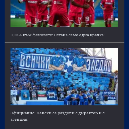
ЦСКА към феновете: Остана само една крачка!
Официално: Левски се раздели с директор и с
агенция