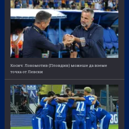
Косич: Локомотив (Пловдив) можеше да вземе
точка от Левски