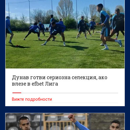
Дунав готви сериозна селекция, ако
влезе в efbet Лига
Вижте подробности