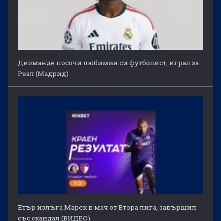
Диоманде посочи любимия си футболист, играл за
Реал (Мадрид)
Етър излъга Марек в мач от Втора лига, завършил
със скандал (ВИДЕО)