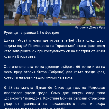
Източник: Дунав Русе
Русенци направиха 2:2 с Фратрия
Дунав (Русе) отново ще играе в efbet Лига след шест
години пауза! Промоцията на "драконите" стана факт след
като завършиха 2:2 при гостуването си на Фратрия от 32-ия
кръг на Втора лига.
Със спечелената точка русенци събраха 66 точки и са на
осем пред втория Янтра (Габрово) два кръга преди края,
което ги направи недостижими на върха.
В 23-ата минута Дунав бе близо до гол, но Радослав
Апостолов уцели греда. Само две минути след това
„драконите“ поведоха. Кристиян Бойчев отправи страхотен
удар от границата на наказателното поле и вкара