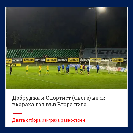
Добруджа и Спортист (Своге) не си
вкараха гол във Втора лига
Двата отбора изиграха равностоен