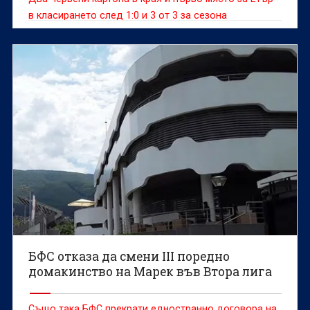
в класирането след 1:0 и 3 от 3 за сезона
БФС отказа да смени III поредно
домакинство на Марек във Втора лига
Също така БФС прекрати едностранно договора на