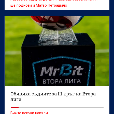
ще поднови и Матео Петрашило
Обявиха съдиите за III кръг на Втора
лига
Вижте всички наряди