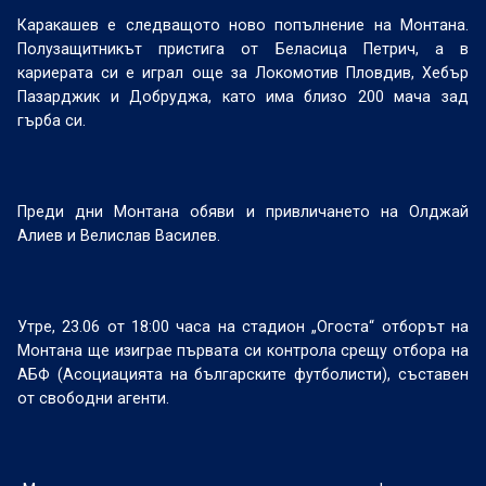
Каракашев е следващото ново попълнение на Монтана.
Полузащитникът пристига от Беласица Петрич, а в
кариерата си е играл още за Локомотив Пловдив, Хебър
Пазарджик и Добруджа, като има близо 200 мача зад
гърба си.
Преди дни Монтана обяви и привличането на Олджай
Алиев и Велислав Василев.
Утре, 23.06 от 18:00 часа на стадион „Огоста“ отборът на
Монтана ще изиграе първата си контрола срещу отбора на
АБФ (Асоциацията на българските футболисти), съставен
от свободни агенти.