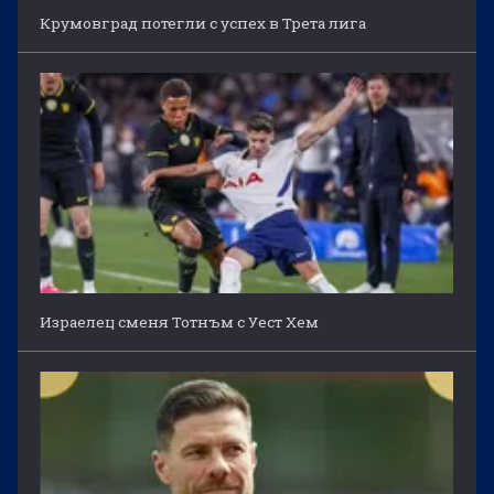
Крумовград потегли с успех в Трета лига
Израелец сменя Тотнъм с Уест Хем