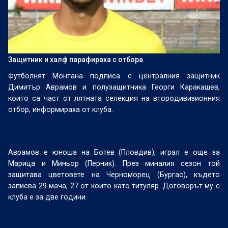
Защитник и халф парафираха с отбора
Футболнят Монтана подписа с централния защитник
Димитър Аврамов и полузащитника Георги Каракашев,
които са част от лятната селекция на втородивизионния
отбор, информираха от клуба.
Аврамов е юноша на Ботев (Пловдив), играл е още за
Марица и Миньор (Перник). През миналия сезон той
защитава цветовете на Черноморец (Бургас), където
записва 29 мача, 27 от които като титуляр. Договорът му с
клуба е за две години.