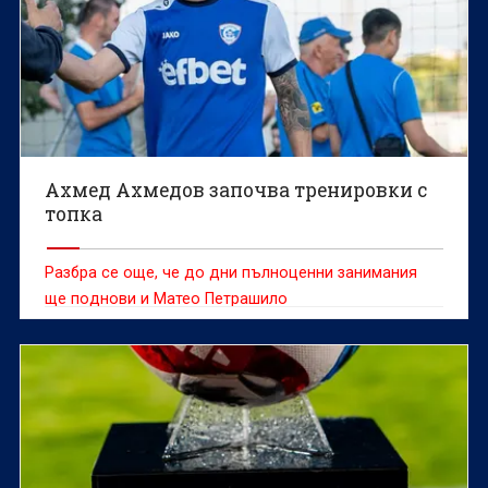
Ахмед Ахмедов започва тренировки с
топка
Разбра се още, че до дни пълноценни занимания
ще поднови и Матео Петрашило