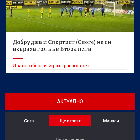
Добруджа и Спортист (Своге) не си
вкараха гол във Втора лига
Двата отбора изиграха равностоен
АКТУАЛНО
Сега
Ще играят
Минали
Няма мачове