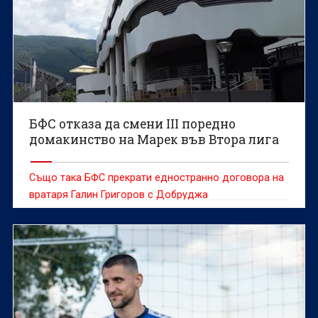
БФС отказа да смени III поредно
домакинство на Марек във Втора лига
Също така БФС прекрати едностранно договора на
вратаря Галин Григоров с Добруджа