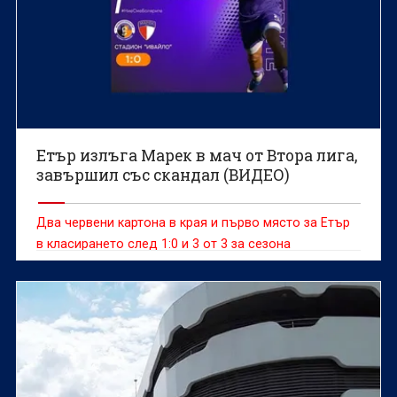
Етър излъга Марек в мач от Втора лига,
завършил със скандал (ВИДЕО)
Два червени картона в края и първо място за Етър
в класирането след 1:0 и 3 от 3 за сезона