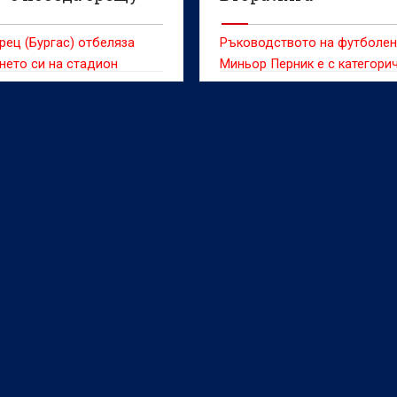
ец (Бургас) отбеляза
Ръководството на футболен
нето си на стадион
Миньор Перник е с категори
с победа с 1:0 срещу Берое
нагласа за влизане във Втор
агора) в мач от втория
догодина още преди начало
българската футболна
новия сезон.
га.