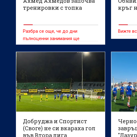
Ахмед Ахмедов започва
Обявих
тренировки с топка
кръг н
Разбра се още, че до дни
Вижте вс
пълноценни занимания ще
поднови и Матео Петрашило
Добруджа и Спортист
Черно
(Своге) не си вкараха гол
завръ
във Втора лига
"Лазур