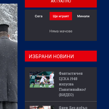
АКТУАЛНО
Сега
Ще играят
Минали
Няма мачове
ИЗБРАНИ НОВИНИ
Фантастичен
ЦСКА 1948
изпусна
Панатинайкос!
(ВИДЕО)
Янев: Без добър