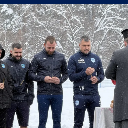
утре, не можем да очакваме нищо на реванша
йрат разпродаде всички билети за реванша