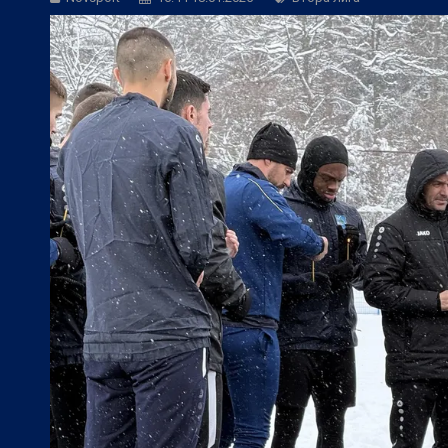
БГ Футбол:
Янев: Без добър резултат 
БГ Футбол:
По примера на Левски: Ка