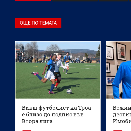
ОЩЕ ПО ТЕМАТА
Бивш футболист на Троа
Божин
е близо до подпис във
дести
Втора лига
Имоби