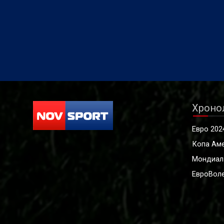
Хроно
Евро 202
Копа Ам
Мондиал
ЕвроВоле