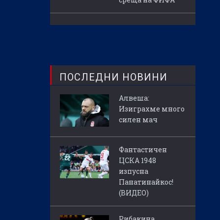
ПОСЛЕДНИ НОВИНИ
Алвеша:
Изиграхме много
силен мач
Фантастичен
ЦСКА 1948
изпусна
Панатинайкос!
(ВИДЕО)
Рибакина