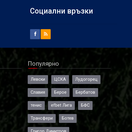
Социални връзки
Популярно
Левски
ЦСКА
Лудогорец
Славия
Берое
Бербатов
тенис
efbet Лига
БФС
Трансфери
Ботев
Григор Димитров