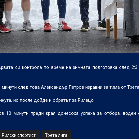
рвата си контрола по време на зимната подготовка след 2:3
ве минути след това Александър Петров изравни за тима от Трета
инута, но после дойде и обратът за Рилецо.
ов 10 минути преди края донесоха успеха за отбора, воден
Рилски спортист
Трета лига