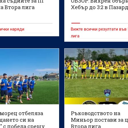
а съдиите за III
ОБЗОР: Вихрен обър
а Втора лига
Хебър до 3:2 в Паза
ички наряди
Вижте всички резултати във
лига
морец отбеляза
Ръководството на
щането си на
Миньор постави за 
" с победа срещу
Втора лига