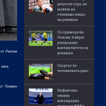
резултат утре, не
можем да
очакваме нищо
на реванша
По примера на
Левски: Кайрат
разпродаде
всички билети за
 от Рилски
реванша
Спортът по
 лига.
телевизията днес
 от Пламен
Инфантино
свиква
извънредна
среща на ФИФА