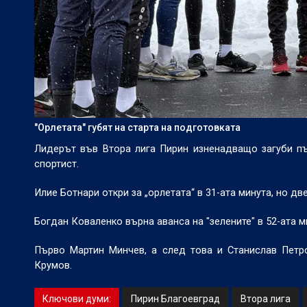
"Орлетата" губят на старта на подготовката
Лидерът във Втора лига Пирин изненадващо загуби пъ
спортист.
Илие Ботнари откри за „орлетата“ в 31-ата минута, но д
Богдан Коваленко върна аванса на "зелените" в 52-ата м
Първо Мартин Минчев, а след това и Станислав Петр
Крумов.
Ключови думи:
Пирин Благоевград
Втора лига