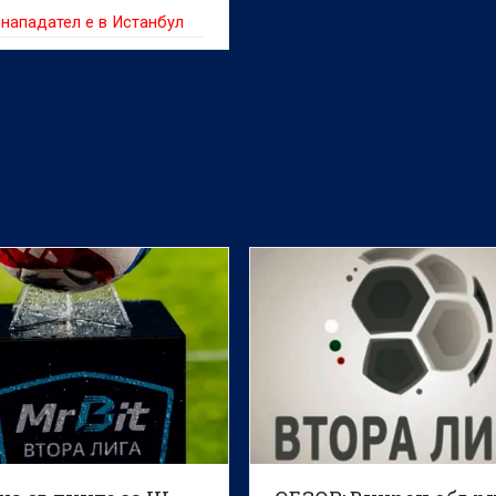
нападател е в Истанбул