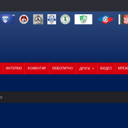
ИНТЕРВЮ
КОМЕНТАР
ЛЮБОПИТНО
ВИДЕО
МРЕЖ
ДРУГИ
ес
редна среща на ФИФА
усна Панатинайкос! (ВИДЕО)