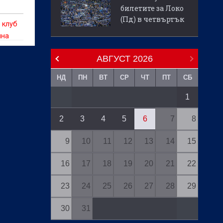
билетите за Локо
(Пд) в четвъртък
 клуб
чна
а лига
АВГУСТ
2026
то на
НД
ПН
ВТ
СР
ЧТ
ПТ
СБ
1
2
3
4
5
6
7
8
9
10
11
12
13
14
15
16
17
18
19
20
21
22
23
24
25
26
27
28
29
30
31