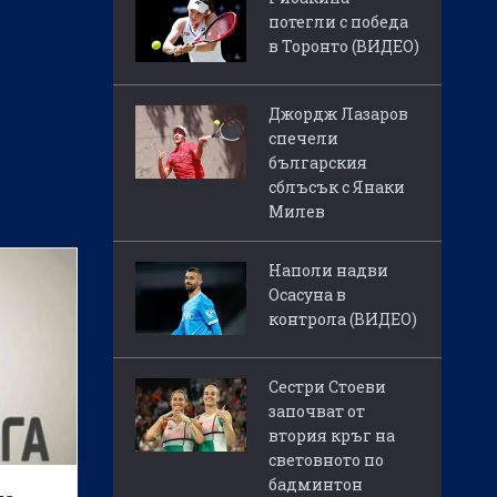
потегли с победа
в Торонто (ВИДЕО)
Джордж Лазаров
спечели
българския
сблъсък с Янаки
Милев
Наполи надви
Осасуна в
контрола (ВИДЕО)
Сестри Стоеви
започват от
втория кръг на
световното по
бадминтон