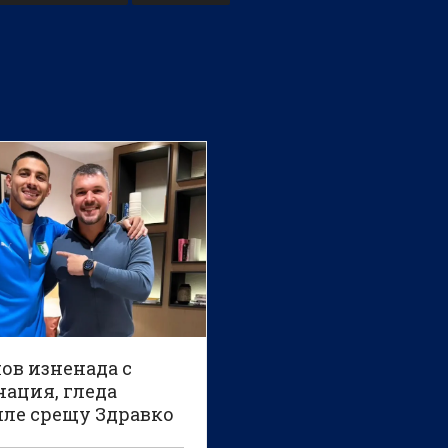
ов изненада с
нация, гледа
ле срещу Здравко