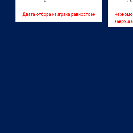
Берое
Двата отбора изиграха равностоен
Черномор
завръща
"Лазур" 
(Стара З
кръг на 
Втора ли