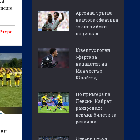
на
рджик
Арсенал тръгва
на втора офанзива
за английски
 Втора
национал
Ювентус готви
оферта за
нападател на
Манчестър
Юнайтед
По примера на
Левски: Кайрат
разпродаде
всички билети за
реванша
цел
Левски пуска