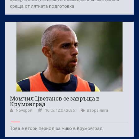
среща от лятната подготовка
Момчил Цветанов се завръща в
Крумовград
Novsport
16:52 12.07.2026
Втора лига
Това е втори период за Чико в Крумовград