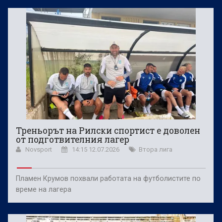
Треньорът на Рилски спортист е доволен
от подготвителния лагер
Novsport
14:15 12.07.2026
Втора лига
Пламен Крумов похвали работата на футболистите по
време на лагера