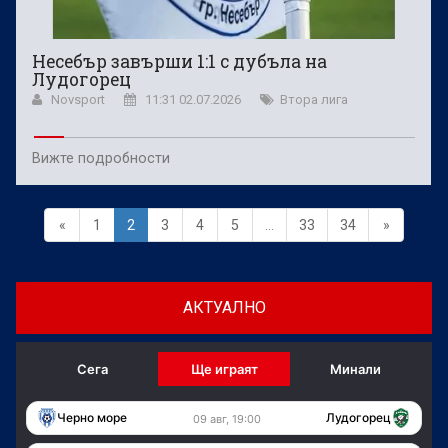
Несебър завърши 1:1 с дубъла на
Лудогорец
Novsport
11:31 02.07.2026
Втора лига
Вижте подробности
«
1
2
3
4
5
...
33
34
»
АКТУАЛНО
Сега
Ще играят
Минали
Черно море
Лудогорец
09 авг, 19:00