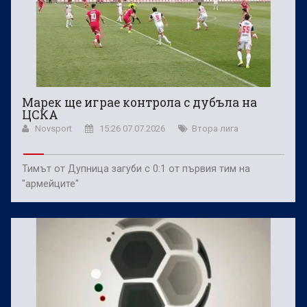
Марек ще играе контрола с дубъла на
ЦСКА
Novsport
15:26 07.07.2026
Втора лига
Тимът от Дупница загуби с 0:1 от първия тим на
"армейците"