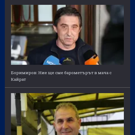
Боримиров: Ние ще сме барометърът в мача с
Кайрат