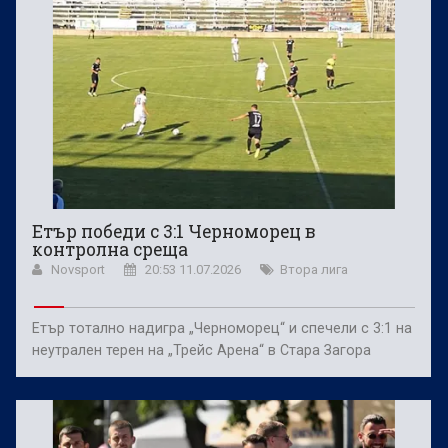
Етър победи с 3:1 Черноморец в
контролна среща
Novsport
20:53 11.07.2026
Втора лига
Етър тотално надигра „Черноморец“ и спечели с 3:1 на
неутрален терен на „Трейс Арена“ в Стара Загора