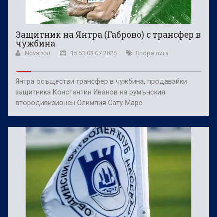
Защитник на Янтра (Габрово) с трансфер в
чужбина
Novsport
15:53 03.07.2026
Втора лига
Янтра осъществи трансфер в чужбина, продавайки
защитника Константин Иванов на румънския
втородивизионен Олимпия Сату Маре