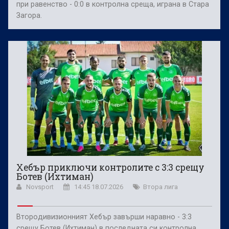
при равенство - 0:0 в контролна среща, играна в Стара
Загора.
Хебър приключи контролите с 3:3 срещу
Ботев (Ихтиман)
Novsport
14:45 18.07.2026
Втора лига
Втородивизионният Хебър завърши наравно - 3:3
срещу Ботев (Ихтиман) в последната си контролна