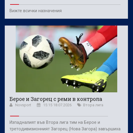
Вижте всички назначения
Берое и Загорец с реми в контрола
Novsport
15:15 18.07.2026
Втора лига
Изпадналият във Втора лига тим на Берое и
третодивизионният Загорец (Нова Загора) завършиха