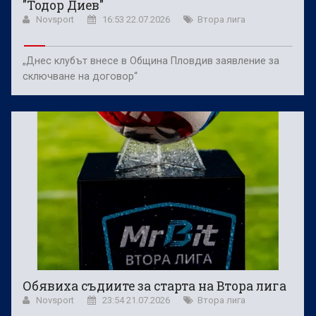
"Тодор Диев"
Novsport
16:53 22.07.2026
Втора лига
„Днес клубът внесе в Община Пловдив заявление за
сключване на договор“
Обявиха съдиите за старта на Втора лига
Novsport
23:54 21.07.2026
Втора лига