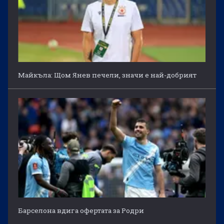
Майкъла: Щом Янев печели, значи е най-добрият
Барселона вдига офертата за Родри