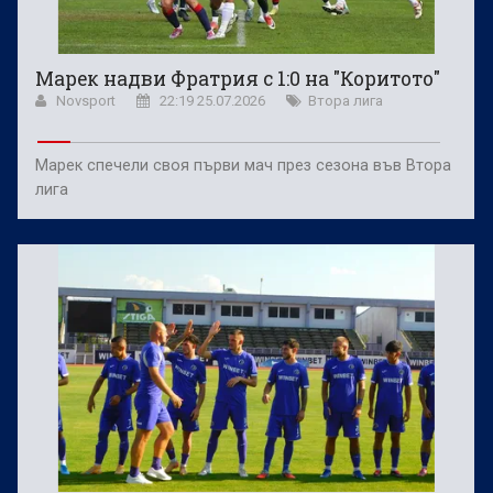
Марек надви Фратрия с 1:0 на "Коритото"
Novsport
22:19 25.07.2026
Втора лига
Марек спечели своя първи мач през сезона във Втора
лига