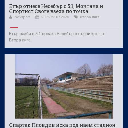
Етър отнесе Несебър с 5:1, Монтана и
Спортист Своге взеха по точка
Novsport
20:59 25.07.2026
Втора лига
Етър разби с 5:1 новака Несебър в първи кръг от
Втора лига
Спартак Пловдив иска под наем стадион