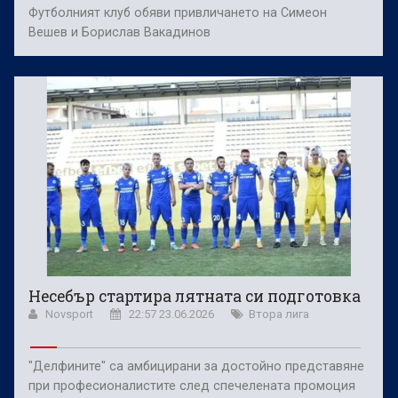
Футболният клуб обяви привличането на Симеон
Вешев и Борислав Вакадинов
Несебър стартира лятната си подготовка
Novsport
22:57 23.06.2026
Втора лига
"Делфините" са амбицирани за достойно представяне
при професионалистите след спечелената промоция