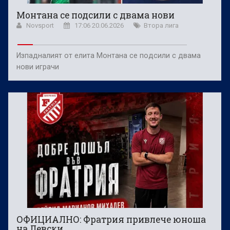
Монтана се подсили с двама нови
Novsport
17:06 20.06.2026
Втора лига
Изпадналият от елита Монтана се подсили с двама
нови играчи
ОФИЦИАЛНО: Фратрия привлече юноша
на Левски