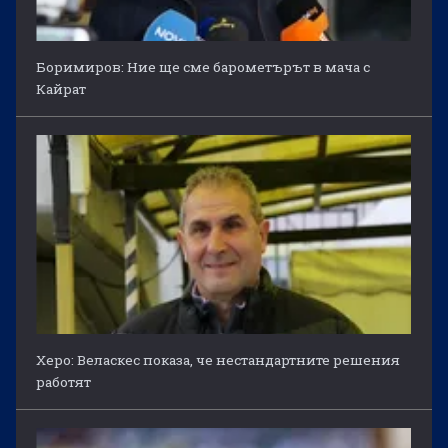
Боримиров: Ние ще сме барометърът в мача с
Кайрат
Херо: Веласкес показа, че нестандартните решения
работят