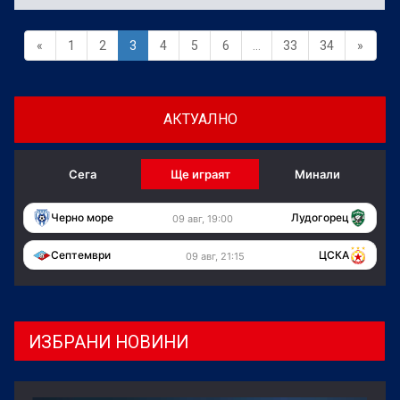
«
1
2
3
4
5
6
...
33
34
»
АКТУАЛНО
Сега
Ще играят
Минали
Черно море
Лудогорец
09 авг, 19:00
Септември
ЦСКА
09 авг, 21:15
ИЗБРАНИ НОВИНИ