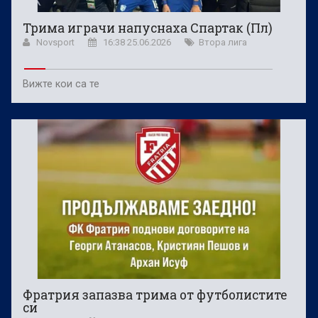
Трима играчи напуснаха Спартак (Пл)
Novsport
16:38 25.06.2026
Втора лига
Вижте кои са те
Фратрия запазва трима от футболистите
си