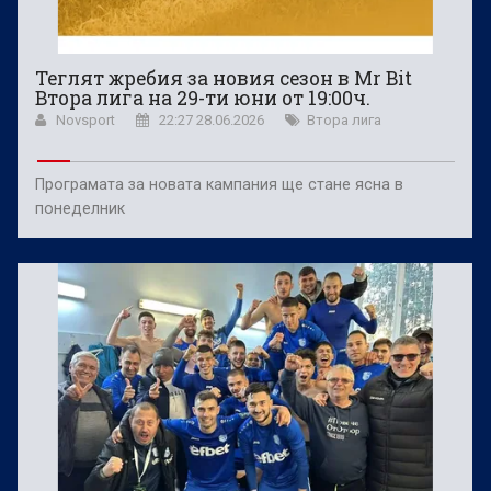
Теглят жребия за новия сезон в Mr Bit
Втора лига на 29-ти юни от 19:00ч.
Novsport
22:27 28.06.2026
Втора лига
Програмата за новата кампания ще стане ясна в
понеделник