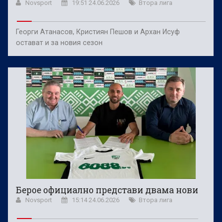
Novsport
19:51 24.06.2026
Втора лига
Георги Атанасов, Кристиян Пешов и Архан Исуф
остават и за новия сезон
Берое официално представи двама нови
Novsport
15:14 24.06.2026
Втора лига