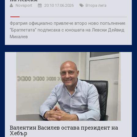
Novsport
20:10 17.06.2026
Втора лига
Фратрия официално привлече второ ново попълнение.
"Братлетата" подписаха с юношата на Левски Дейвид
Михалев
Валентин Василев остава президент на
Хебър