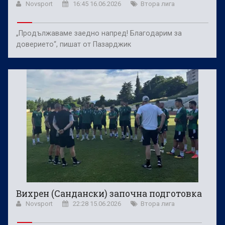
Novsport
16:45 16.06.2026
Втора лига
„Продължаваме заедно напред! Благодарим за
доверието“, пишат от Пазарджик
Вихрен (Сандански) започна подготовка
Novsport
22:28 15.06.2026
Втора лига