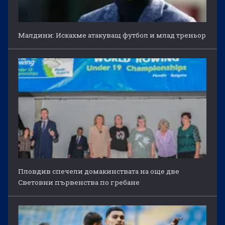
Малдини: Искахме атакуващ футбол и млад треньор
Пловдив спечели домакинствата на още две
Световни първенства по гребане