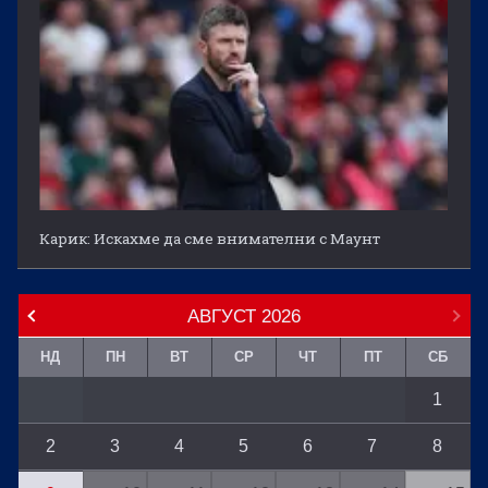
Карик: Искахме да сме внимателни с Маунт
АВГУСТ
2026
НД
ПН
ВТ
СР
ЧТ
ПТ
СБ
1
2
3
4
5
6
7
8