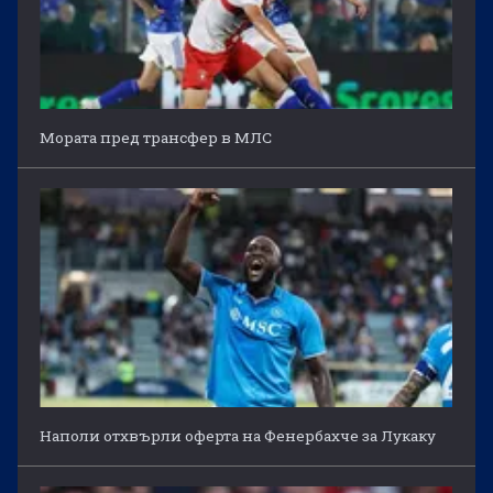
Мората пред трансфер в МЛС
Наполи отхвърли оферта на Фенербахче за Лукаку