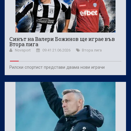
Синът на Валери Божинов ще играе във
Втора лига
Novsport
09:41 21.06.2026
Втора лига
Рилски спортист представи двама нови играчи