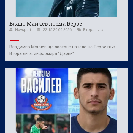
Владо Манчев поема Берое
Novsport
22:15 20.06.2026
Втора лига
Владимир Манчев ще застане начело на Берое във
Втора лига, информира "Дарик"