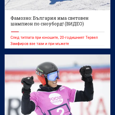
Фамозно: България има световен
шампион по сноуборд! (ВИДЕО)
След титлата при юношите, 20-годишният Тервел
Замфиров взе тази и при мъжете