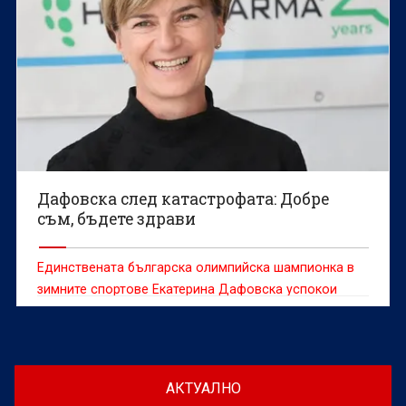
Дафовска след катастрофата: Добре
съм, бъдете здрави
Единствената българска олимпийска шампионка в
зимните спортове Екатерина Дафовска успокои
фенове и приятели след претърпяната катастрофа.
АКТУАЛНО