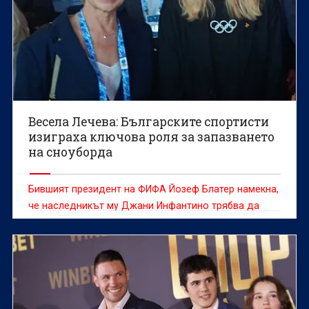
Весела Лечева: Българските спортисти
изиграха ключова роля за запазването
на сноуборда
Бившият президент на ФИФА Йозеф Блатер намекна,
че наследникът му Джани Инфантино трябва да
напусне поста си след случая с Фоларин Балогун на
Мондиал 2026.