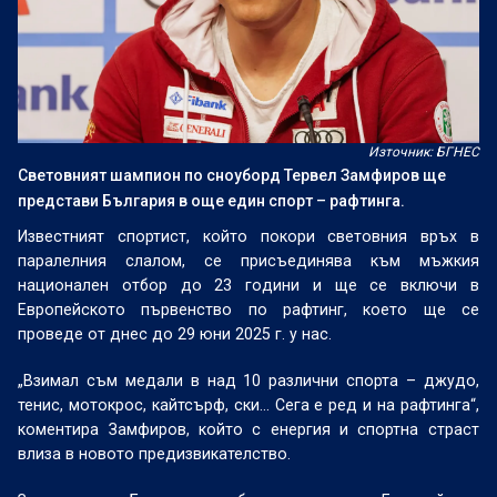
Източник: БГНЕС
Световният шампион по сноуборд Тервел Замфиров ще
представи България в още един спорт – рафтинга.
Известният спортист, който покори световния връх в
паралелния слалом, се присъединява към мъжкия
национален отбор до 23 години и ще се включи в
Европейското първенство по рафтинг, което ще се
проведе от днес до 29 юни 2025 г. у нас.
„Взимал съм медали в над 10 различни спорта – джудо,
тенис, мотокрос, кайтсърф, ски... Сега е ред и на рафтинга“,
коментира Замфиров, който с енергия и спортна страст
влиза в новото предизвикателство.