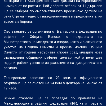
За първи път България ще бъде домакин на Европейския
шампионат по рафтинг. Най-добрите отбори от 11 държави
ще се съберат по емблематичното Кресненско дефиле на
река Струма – едно от най-динамичните и предизвикателни
трасета в Европа.
Състезанието се организира от Българската федерация по
рафтинг и Община Банско, с подкрепата на
Министерството на младежта и спорта, както и с активното
участие на Община Симитли и Кресна. Именно Община
Симитли от години насърчава спорта сред младите чрез
създадения общински рафтинг център, който вече две
години работи успешно за развитието на дисциплината в
региона.
Тренировките започват на 23 юни, а официалното
откриване ще се състои на 24 юни в центъра на Банско от
19 часа.
Всички стартове ще се проведат по правилата на
Международната рафтинг федерация (IRF), като трасето