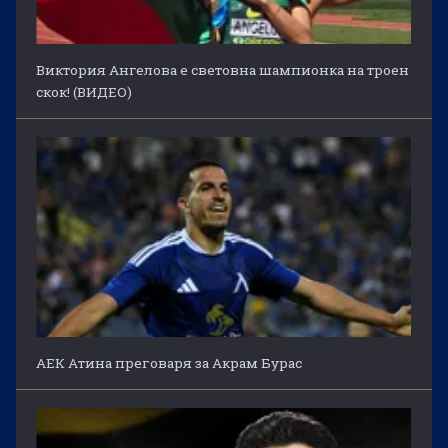
Виктория Ангелова е световна шампионка на троен
скок! (ВИДЕО)
АЕК Атина преговаря за Акрам Бурас