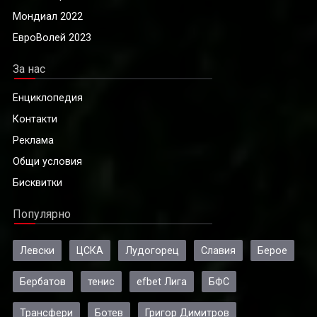
Мондиал 2022
ЕвроВолей 2023
За нас
Енциклопедия
Контакти
Реклама
Общи условия
Бисквитки
Популярно
Левски
ЦСКА
Лудогорец
Славия
Берое
Бербатов
тенис
efbet Лига
БФС
Трансфери
Ботев
Григор Димитров