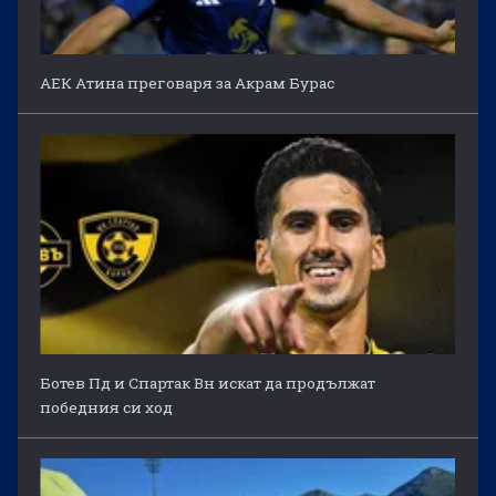
АЕК Атина преговаря за Акрам Бурас
Ботев Пд и Спартак Вн искат да продължат
победния си ход