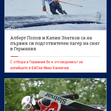
Алберт Попов и Калин Златков са на
първия си подготвителен лагер на сняг
в Германия
С отбора в Германия бе и отговорникът за
алпийците в БФСки Иван Каневчев