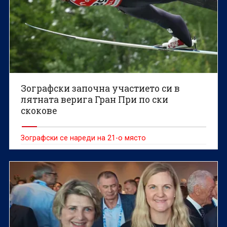
Зографски започна участието си в
лятната верига Гран При по ски
скокове
Зографски се нареди на 21-о място