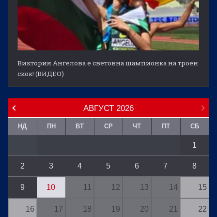
Виктория Ангелова е световна шампионка на троен
скок! (ВИДЕО)
АВГУСТ
2026
НД
ПН
ВТ
СР
ЧТ
ПТ
СБ
1
2
3
4
5
6
7
8
9
10
11
12
13
14
15
16
17
18
19
20
21
22