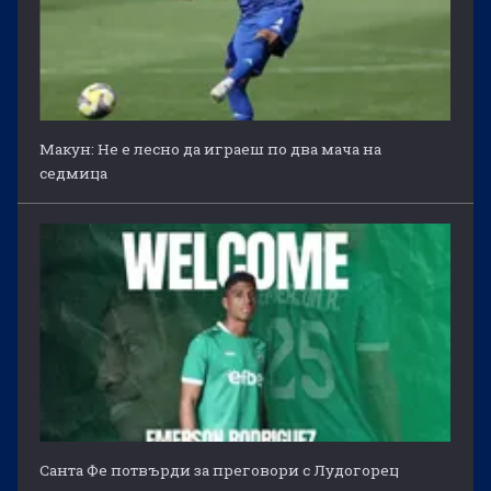
Макун: Не е лесно да играеш по два мача на
седмица
Санта Фе потвърди за преговори с Лудогорец