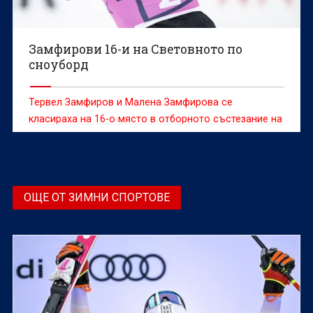
Замфирови 16-и на Световното по
сноуборд
Тервел Замфиров и Малена Замфирова се
класираха на 16-о място в отборното състезание на
световното първенство по сноуборд в паралелните
дисциплини в Енгадин, Швейцария.
ОЩЕ ОТ ЗИМНИ СПОРТОВЕ