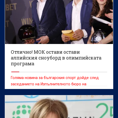
Отлично! МОК остави остави
алпийския сноуборд в олимпийската
програма
Голяма новина за българския спорт дойде след
заседанието на Изпълнителното бюро на
Международния олимпийски комитет (МОК)