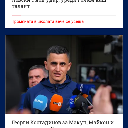
талант
Промяната в школата вече се усеща
Георги Костадинов за Макун, Майкон и