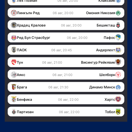
Лех Познан
Клаксвик
06 авг, 20:00
Линкълн Ред
Омония Никозия
06 авг, 20:00
Храдец Кралове
Бешикташ
06 авг, 20:00
Ред Бул Страсбург
Пафос
06 авг, 20:00
ПАОК
Андерлехт
06 авг, 20:45
Тун
Висингур Рейкявик
06 авг, 21:00
Аякс
Шелборн
06 авг, 21:00
Брага
Динамо Минск
06 авг, 21:30
Бенфика
Хартс
06 авг, 22:00
Партизан
Тобол
06 авг, 22:00