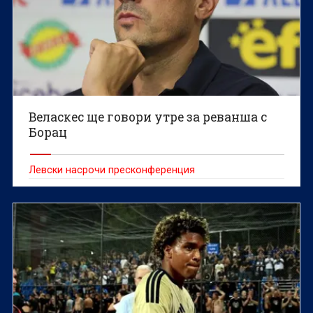
Веласкес ще говори утре за реванша с
Борац
Левски насрочи пресконференция