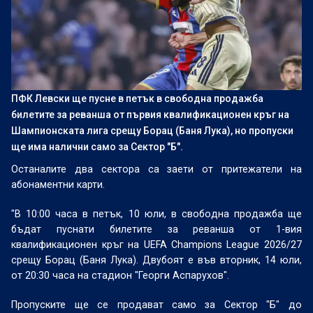
ПФК Левски ще пусне в петък в свободна продажба
билетите за реванша от първия квалификационен кръг на
Шампионската лига срещу Борац (Баня Лука), но пропуски
ще има налични само за Сектор "Б".
Останалите два сектора са заети от притежатели на
абонаментни карти.
"В 10:00 часа в петък, 10 юли, в свободна продажба ще
бъдат пуснати билетите за реванша от 1-вия
квалификационен кръг на UEFA Champions League 2026/27
срещу Борац (Баня Лука). Двубоят е във вторник, 14 юли,
от 20:30 часа на стадион "Георги Аспарухов".
Пропуските ще се продават само за Сектор "Б" до