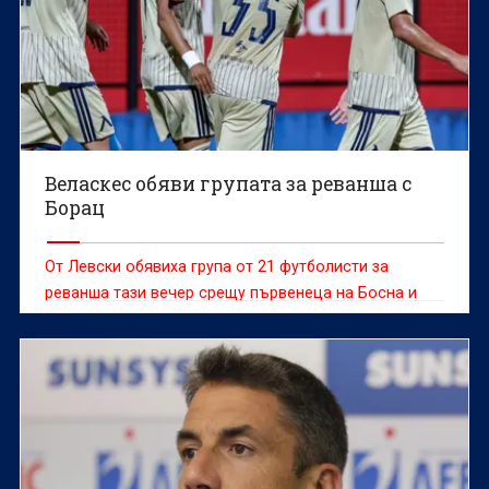
Веласкес обяви групата за реванша с
Борац
От Левски обявиха група от 21 футболисти за
реванша тази вечер срещу първенеца на Босна и
Херцеговина Борац Баня Лука в първия кръг от
Шампионската лига.