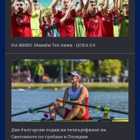
НА ЖИВО: Макаби Тел Авив - ЦСКА 0:0
Две български лодки на четвъртфинал на
Световното по гребане в Пловдив