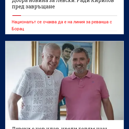
Добра новина за Левски: Ради Кирилов
пред завръщане
Националът се очаква да е на линия за реванша с
Борац
Левски с нов удар, уреди голям наш