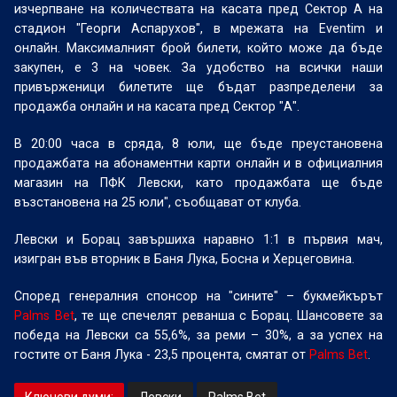
изчерпване на количествата на касата пред Сектор А на
стадион "Георги Аспарухов", в мрежата на Eventim и
онлайн. Максималният брой билети, който може да бъде
закупен, е 3 на човек. За удобство на всички наши
привърженици билетите ще бъдат разпределени за
продажба онлайн и на касата пред Сектор "А".
В 20:00 часа в сряда, 8 юли, ще бъде преустановена
продажбата на абонаментни карти онлайн и в официалния
магазин на ПФК Левски, като продажбата ще бъде
възстановена на 25 юли", съобщават от клуба.
Левски и Борац завършиха наравно 1:1 в първия мач,
изигран във вторник в Баня Лука, Босна и Херцеговина.
Според генералния спонсор на "сините" – букмейкърът
Palms Bet
,
те ще спечелят реванша с Борац. Шансовете за
победа на Левски са 55,6%, за реми – 30%, а за успех на
гостите от Баня Лука - 23,5 процента, смятат от
Palms Bet
.