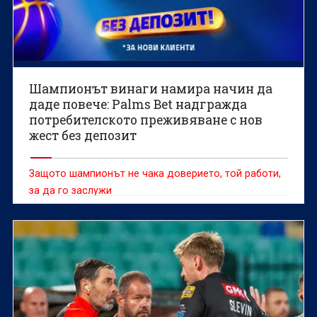
Шампионът винаги намира начин да
даде повече: Palms Bet надгражда
потребителското преживяване с нов
жест без депозит
Защото шампионът не чака доверието, той работи,
за да го заслужи