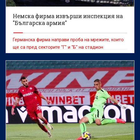
Немска фирма извърши инспекция на
"Българска армия"
Германска фирма направи проба на мрежите, които
ще са пред секторите "Г" и "Б" на стадион
"Българска армия", съобщава "24 часа".