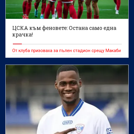
ЦСКА към феновете: Остана само една
крачка!
От клуба призоваха за пълен стадион срещу Макаби