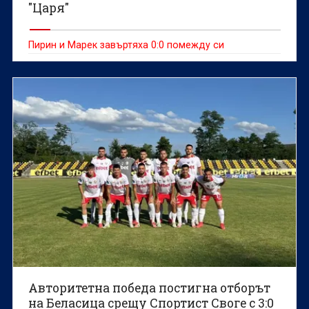
"Царя"
Пирин и Марек завъртяха 0:0 помежду си
Авторитетна победа постигна отборът
на Беласица срещу Спортист Своге с 3:0