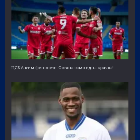
ЦСКА към феновете: Остана само една крачка!