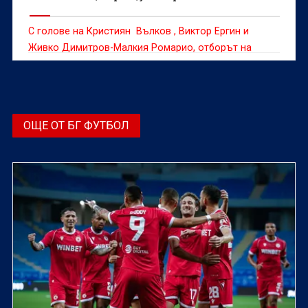
С голове на Кристиян Вълков , Виктор Ергин и
Живко Димитров-Малкия Ромарио, отборът на
Беласица победи Спортист Своге като домакин с
3:0
ОЩЕ ОТ БГ ФУТБОЛ