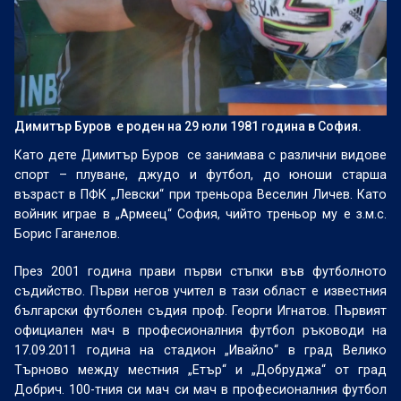
Димитър Буров е роден на 29 юли 1981 година в София.
Като дете Димитър Буров
се занимава с различни видове
спорт – плуване, джудо и футбол, до юноши старша
възраст в ПФК „Левски“ при треньора Веселин Личев. Като
войник играе в „Армеец“ София, чийто треньор му е з.м.с.
Борис Гаганелов.
През 2001 година прави първи стъпки във футболното
съдийство. Първи негов учител в тази област е известния
български футболен съдия проф. Георги Игнатов. Първият
официален мач в професионалния футбол ръководи на
17.09.2011 година на стадион „Ивайло“ в град Велико
Търново между местния „Етър“ и „Добруджа“ от град
Добрич. 100-тния си мач си мач в професионалния футбол