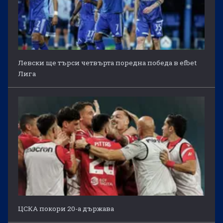
Левски ще търси четвърта поредна победа в efbet
Лига
ЦСКА покори 20-а държава