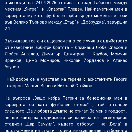
ръководи на 24.04.2026 година в град Габрово между
местния „Янтра“
и „Спартак“ Плевен. Най-паметния мач в
кариерата му като футболен арбитър до момента е този
във Велико Търново между „Етър“ и „Добруджа“, завършил
2:1.
Възхищавал се е и същевременно се е учил в съдийството
от известните арбитри братята – близнаци Любе Спасов и
Любен Ангелов, Димитър Димитров – Каубоя, Момчил
Врайков, Димо Момиров, Николай Йорданов и Атанас
Узунов.
Най-добре се е чувствал на терена с асистентите Георги
Тодоров, Мартин Венев и Николай Стойков.
На въпроса „Защо избра Петрич за бенефисния мач в
кариерата си като футболен съдия“ , той отговори
следното: „За любовта думите не стигат. За мен е гордост ,
че ще завърша съдийската си кариера на легендарния
стадион „Цар Самуил“, където отборът
на „Бела“ в
продължение на дълги години възхищаваше футболната