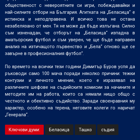
общественост с невероятните си игри, побеждавайки и
най-силните отбори на България. Агитката на „Беласица“ е
истинска и неподправена. И всичко това не остана
незабелязано от мен. Тя не може да бъде излъгана. Силно
съм изненадан, че отборът на „Беласица“ изпадна в
аматьорския футбол и съм уверен, че ще бъде направен
анализ на изтичащото първенство и „Бела“ отново ще се
завърне в професионалния футбол“.
По времето на всички тези години Димитър Буров успя да
ръководи само 100 мача поради няколко причини: тежки
контузии и личното мнение, което е изразявал на
различните шефове на съдийските комисии за начините и
методите им на работа, които са нямали нищо общо с
честното и обективно съдийство. Заради своенравния му
характер, особено на терена, неговите колеги го наричат
„Генерала“.
Ключови думи:
Беласица
Ташко
съдия