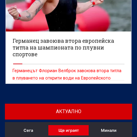
Германец завоюва втора европейска
титла на шампионата по плувни
спортове
Германецът Флориан Велброк завоюва втора титла
в плуването на открити води на Европейското
първенство по плувни спортове в Париж, като
добави злато на 5 километра към това на 10 км.
АКТУАЛНО
Сега
Ще играят
Минали