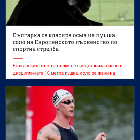
Българка се класира осма на пушка
соло на Европейското първенство по
спортна стрелба
Българските състезателки се представиха силно в
дисциплината 10 метра пушка, соло за жени на
Европейското първенство до 23 години по спортна
стрелба във Вроцлав, Полша.