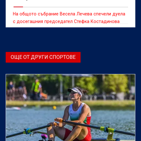
На общото събрание Весела Лечева спечели дуела
с досегашния председател Стефка Костадинова
ОЩЕ ОТ ДРУГИ СПОРТОВЕ