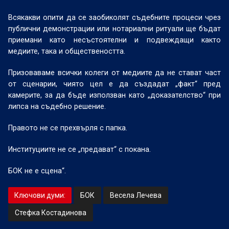
Всякакви опити да се заобиколят съдебните процеси чрез
публични демонстрации или нотариални ритуали ще бъдат
приемани като несъстоятелни и подвеждащи както
медиите, така и обществеността.
Призоваваме всички колеги от медиите да не стават част
от сценарии, чиято цел е да създадат „факт“ пред
камерите, за да бъде използван като „доказателство“ при
липса на съдебно решение.
Правото не се прехвърля с папка.
Институциите не се „предават“ с покана.
БОК не е сцена“.
Ключови думи:
БОК
Весела Лечева
Стефка Костадинова