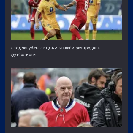
След загубата от ЦСКА Макаби разпродава
футболисти