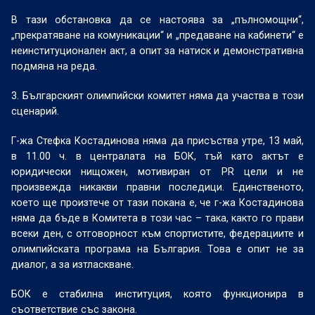
В тази обстановка да се настоява за „пълномощни“,
„прекратяване на комуникации“ и „предаване на кабинети“ е
неинституционален акт, а опит за натиск и демонстративна
подмяна на реда.
3. Българският олимпийски комитет няма да участва в този
сценарий.
Г-жа Стефка Костадинова няма да присъства утре, 13 май,
в 11.00 ч. в централата на БОК, тъй като актът е
юридически нищожен, мотивиран от PR цели и не
произвежда никакви правни последици. Единственото,
което ще произтече от тази покана е, че г-жа Костадинова
няма да бъде в Комитета в този час – така, както го прави
всеки ден, с отговорност към спортистите, федерациите и
олимпийската програма на България. Това е опит не за
диалог, а за изтласкване.
БОК е стабилна институция, която функционира в
съответствие със закона.