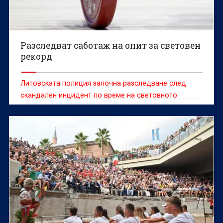
Разследват саботаж на опит за световен
рекорд
Литовската полиция започна разследване след
скандален инцидент по време на световното
първенство по класически силов трибой, при който
доброволец е попречил на белгийската
състезателка Сонита Мулух да атакува световен
рекорд.