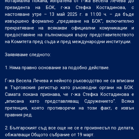
нотариална покана, изпратена от г-жа Весела Лечева до
президента на БОК, г-жа Стефка Костадинова, с
настояване утре – 13 май 2025 г. в 11:00 ч. – да бъде
извършено формално „предаване на БОК“, включително
прекратяване на всякакви официални комуникации и
предоставяне на пълномощия върху представителството
на Комитета пред съда и пред международни институции.
Заявяваме следното:
1. Няма правно основание за подобно действие.
Г-жа Весела Лечева и нейното ръководство не са вписани
в Търговския регистър като ръководни органи на БОК.
Самата покана признава, че г-жа Стефка Костадинова е
„вписана като представляващ Сдружението“. Всяка
претенция, която противоречи на този факт, е извън
правния ред.
2. Българският съд все още не се е произнесъл по делата,
обжалващи Общото събрание от 19 март.