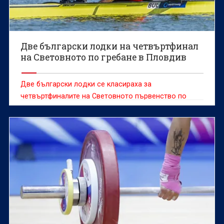
Две български лодки на четвъртфинал
на Световното по гребане в Пловдив
Две български лодки се класираха за
четвъртфиналите на Световното първенство по
гребане за мъже и жени до 19 години, което се
провежда в Пловдив.