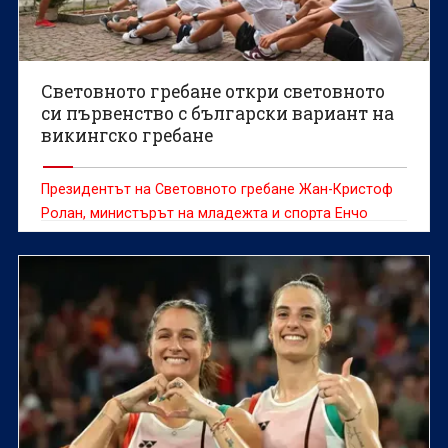
Световното гребане откри световното
си първенство с български вариант на
викингско гребане
Президентът на Световното гребане Жан-Кристоф
Ролан, министърът на младежта и спорта Енчо
Керязов и председателят на Българския
олимпийски комитет Весела Лечева дадоха старт на
Световното първенство по гребане до 19 г., което
ще се проведе в Пловдив от 6 до 9 август.