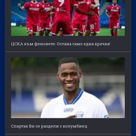
ЦСКА към феновете: Остана само една крачка!
Спартак Вн се раздели с колумбиец