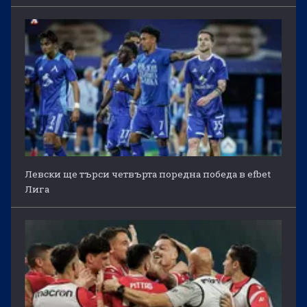
Левски ще търси четвърта поредна победа в efbet
Лига