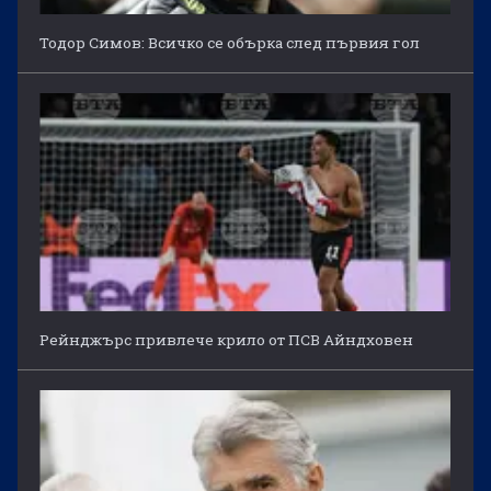
Тодор Симов: Всичко се обърка след първия гол
Рейнджърс привлече крило от ПСВ Айндховен