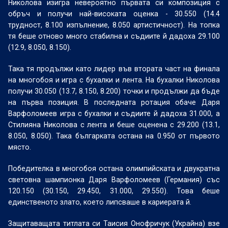
Николова изигра невероятно първата си композиция с
обръч и получи най-високата оценка - 30.550 (14.4
трудност, 8.100 изпълнение, 8.050 артистичност). На топка
тя беше отново много стабилна и съдиите й дадоха 29.100
(12.9, 8.050, 8.150).
Така тя продължи като лидер във втората част на финала
на многобоя и игра с бухалки и лента. На бухалки Николова
получи 30.050 (13.7, 8.150, 8.200) точки и продължи да бъде
на първа позиция. В последната ротация обаче Даря
Варфоломеев игра с бухалки и съдиите й дадоха 31.000, а
Стилияна Николова с лента и беше оценена с 29.200 (13.1,
8.050, 8.050). Така българката остана на 0.950 от първото
място.
Победителка в многобоя остана олимпийската и двукратна
световна шампионка Даря Варфоломеев (Германия) със
120.150 (30.150, 29.450, 31.000, 29.550). Това беше
единственото злато, което липсваше в кариерата й.
Защитаващата титлата си Таисия Онофричук (Украйна) взе