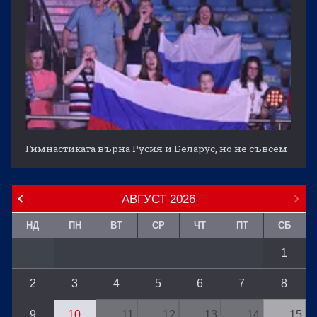
Гимнастиката върна Русия и Беларус, но не съвсем
АВГУСТ
2026
НД
ПН
ВТ
СР
ЧТ
ПТ
СБ
1
2
3
4
5
6
7
8
9
10
11
12
13
14
15