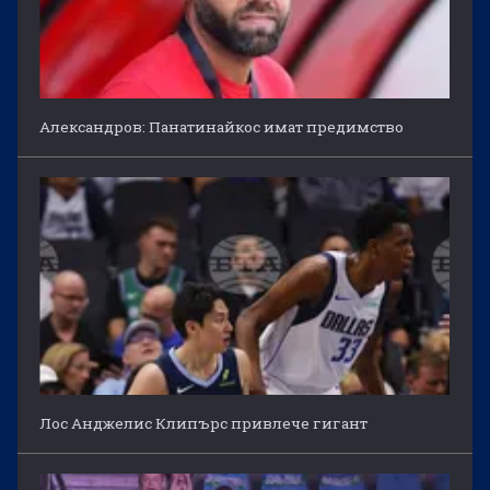
Александров: Панатинайкос имат предимство
Лос Анджелис Клипърс привлече гигант