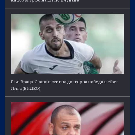
на 200 м гръб на ЕП по плуване
Във Враца: Славия стигна до първа победа в efbet
Лига (ВИДЕО)