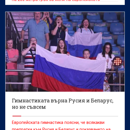
първенство по плуване в Париж.
Гимнастиката върна Русия и Беларус,
но не съвсем
Европейската гимнастика поясни, че всякакви
препратки към Русия и Беларус и показването на