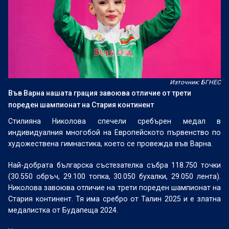
Източник: БГНЕС
Във Варна нашата грация завоюва отличие от трети
пореден шампионат на Стария континент
Стилияна Николова спечели сребърен медал в
индивидуалния многобой на Европейското първенство по
художествена гимнастика, което се провежда във Варна.
Най-добрата българска състезателка събра 118.750 точки
(30.550 обръч, 29.100 топка, 30.050 бухалки, 29.050 лента).
Николова завоюва отличие на трети пореден шампионат на
Стария континент. Тя има сребро от Талин 2025 и е златна
медалистка от Будапеща 2024.