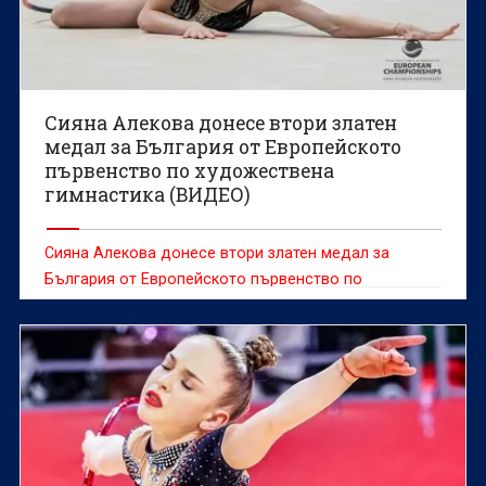
Сияна Алекова донесе втори златен
медал за България от Европейското
първенство по художествена
гимнастика (ВИДЕО)
Сияна Алекова донесе втори златен медал за
България от Европейското първенство по
художествена гимнастика, което се провежда във
Варна