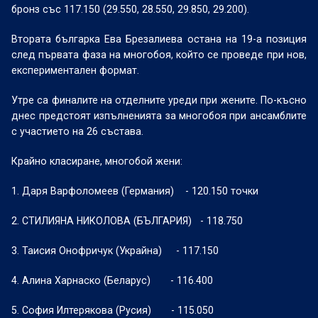
бронз със 117.150 (29.550, 28.550, 29.850, 29.200).
Втората българка Ева Брезалиева остана на 19-а позиция
след първата фаза на многобоя, който се проведе при нов,
експериментален формат.
Утре са финалите на отделните уреди при жените. По-късно
днес предстоят изпълненията за многобоя при ансамблите
с участието на 26 състава.
Крайно класиране, многобой жени:
1. Даря Варфоломеев (Германия)
- 120.150 точки
2. СТИЛИЯНА НИКОЛОВА (БЪЛГАРИЯ)
- 118.750
3. Таисия Онофричук (Украйна)
- 117.150
4. Алина Харнаско (Беларус)
- 116.400
5. София Илтерякова (Русия)
- 115.050