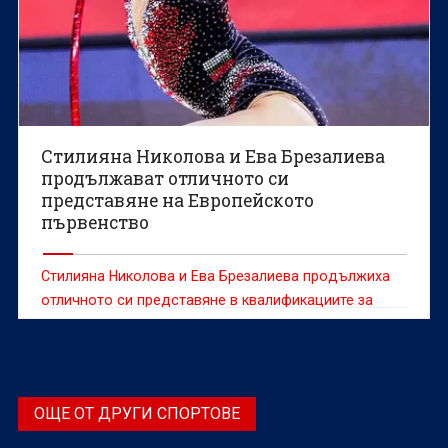
Стилияна Николова и Ева Брезалиева
продължават отличното си
представяне на Европейското
първенство
Стилияна Николова и Ева Брезалиева продължиха
отличното си представяне в квалификациите за
многобоя и в изпълненията си с бухалки и с лента
на Европейското първенство по художествена
гимнастика, което се провежда в Двореца на
културата и спорта във Варна.
ОЩЕ ОТ ДРУГИ СПОРТОВЕ