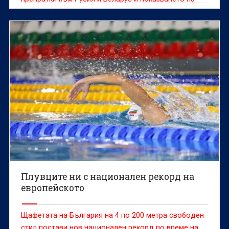
техните знамена ще бъдат забранени на
предстоящите Европейски първенства по спортна
гимнастика за младежи, девойки, мъже и жени в
Загреб, съобщават от централата.
Плувците ни с национален рекорд на
европейското
Щафетата на България на 4 по 200 метра свободен
стил постави нов национален рекорд по време на