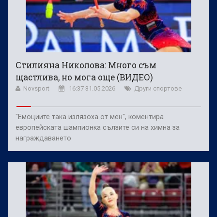
Стилияна Николова: Много съм
щастлива, но мога още (ВИДЕО)
Novsport
16:37 31.05.2026
Други спортове
"Емоциите така излязоха от мен", коментира
европейската шампионка сълзите си на химна за
награждаването