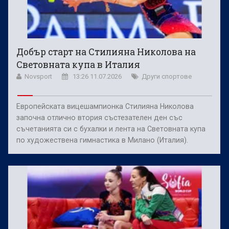
Добър старт на Стилияна Николова на
Световната купа в Италия
Novsport
13:26 11.07.2026
Други спортове
Европейската вицешампионка Стилияна Николова
започна отлично втория състезателен ден със
съчетанията си с бухалки и лента на Световната купа
по художествена гимнастика в Милано (Италия).