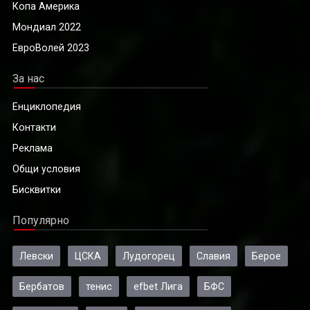
Копа Америка
Мондиал 2022
ЕвроВолей 2023
За нас
Енциклопедия
Контакти
Реклама
Общи условия
Бисквитки
Популярно
Левски
ЦСКА
Лудогорец
Славия
Берое
Бербатов
тенис
efbet Лига
БФС