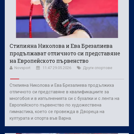
Стилияна Николова и Ева Брезалиева
продължават отличното си представяне
на Европейското първенство
Novsport
11:47 29.05.2026
Други спортове
Стилияна Николова и Ева Брезалиева продължиха
отличното си представяне в квалификациите за
многобоя и в изпълненията си с бухалки и с лента на
Европейското първенство по художествена
гимнастика, което се провежда в Двореца на
културата и спорта във Варна.