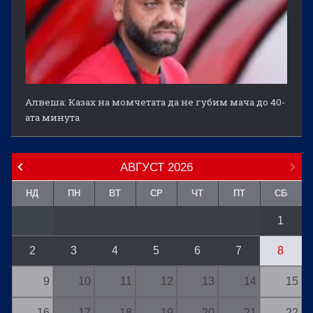
Алвеша: Казах на момчетата да не губим мача до 40-
ата минута
АВГУСТ
2026
НД
ПН
ВТ
СР
ЧТ
ПТ
СБ
1
2
3
4
5
6
7
8
9
10
11
12
13
14
15
16
17
18
19
20
21
22