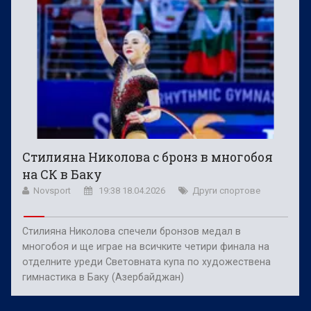
Стилияна Николова с бронз в многобоя
на СК в Баку
Novsport
19:38 18.04.2026
Други спортове
Стилияна Николова спечели бронзов медал в
многобоя и ще играе на всичките четири финала на
отделните уреди Световната купа по художествена
гимнастика в Баку (Азербайджан)