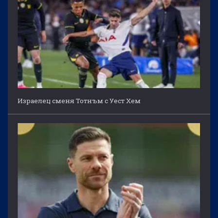
Израелец сменя Тотнъм с Уест Хем