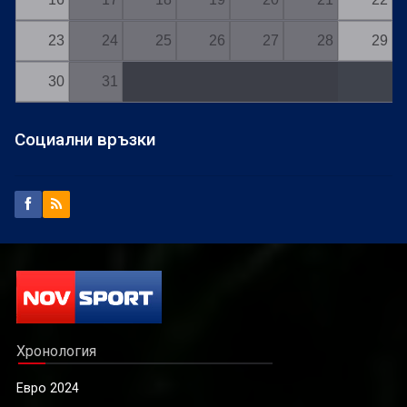
23
24
25
26
27
28
29
30
31
Социални връзки
Хронология
Евро 2024