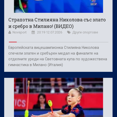
Страхотна Стилияна Николова със злато
и сребро в Милано! (ВИДЕО)
Novsport
20:19 12.07.2026
Други спортове
Европейската вицешампионка Стилияна Николова
спечели златен и сребърен медал на финалите на
отделните уреди на Световната купа по художествена
гимнастика в Милано (Италия)