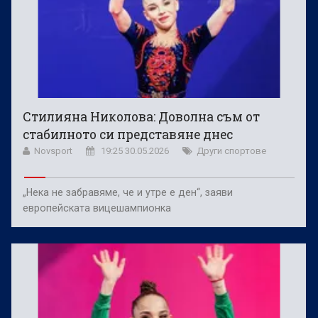
Стилияна Николова: Доволна съм от
стабилното си представяне днес
Novsport
19:25 30.05.2026
Други спортове
„Нека не забравяме, че и утре е ден“, заяви
европейската вицешампионка