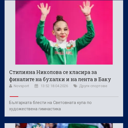
Стилияна Николова се класира за
финалите на бухалки и на лента в Баку
Novsport
13:52 18.04.2026
Други спортове
Българката блести на Световната купа по
художествена гимнастика