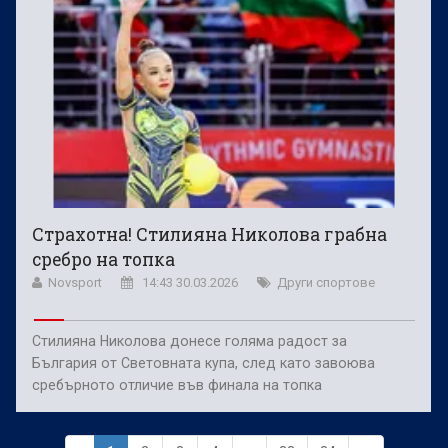
Страхотна! Стилияна Николова грабна
сребро на топка
Novsport
14:43 30.03.2026
Други спортове
Стилияна Николова донесе голяма радост за
България от Световната купа, след като завоюва
сребърното отличие във финала на топка