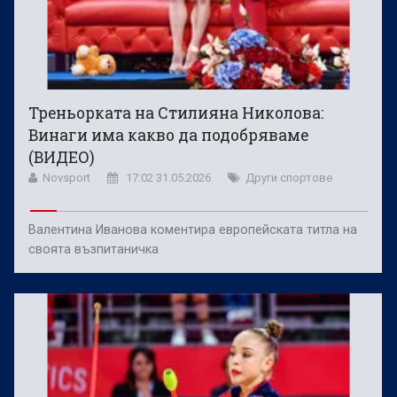
Треньорката на Стилияна Николова:
Винаги има какво да подобряваме
(ВИДЕО)
Novsport
17:02 31.05.2026
Други спортове
Валентина Иванова коментира европейската титла на
своята възпитаничка