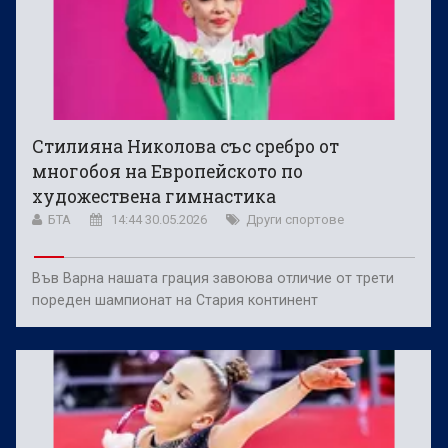
Стилияна Николова със сребро от
многобоя на Европейското по
художествена гимнастика
БТА
14:44 30.05.2026
Други спортове
Във Варна нашата грация завоюва отличие от трети
пореден шампионат на Стария континент