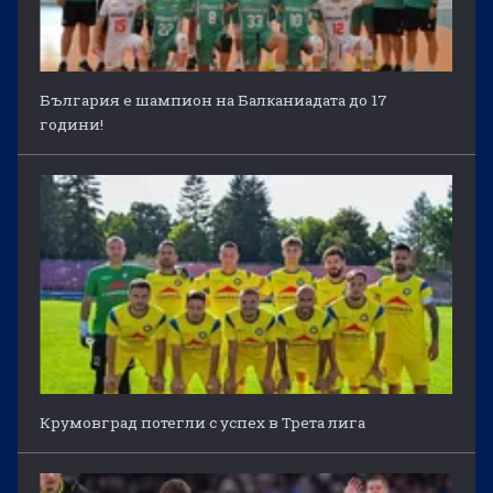
България е шампион на Балканиадата до 17
години!
Крумовград потегли с успех в Трета лига