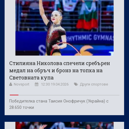
Стилияна Николова спечели сребърен
медал на обръч и бронз на топка на
Световната купа
Novsport
12:30 19.04.2026
Други спортове
Победителка стана Таисия Онофричук (Украйна) с
28.650 точки