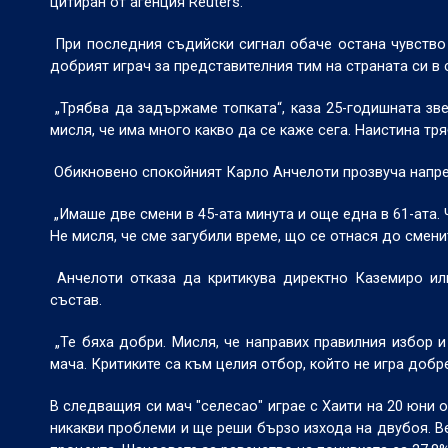
цитиран от агенция Reuters.
При последния съдийски сигнал обаче остана чувство
добрият играч за представителния тим на страната си в
„Трябва да задържаме топката“, каза 25-годишната зв
мисля, че има много какво да се каже сега. Наистина тр
Обикновено спокойният Карло Анчелоти прозвуча напрег
„Имаше две смени в 45-ата минута и още една в 61-ата. 
Не мисля, че сме загубили време, що се отнася до смени
Анчелоти отказа да критикува директно Каземиро ил
състав.
„Те бяха добри. Мисля, че направих правилния избор и
мача. Критиките са към целия отбор, който не игра добр
В следващия си мач "селесао" играе с Хаити на 20 юни 
никакви проблеми и ще реши бързо изхода на двубоя. В