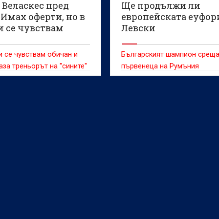
 Веласкес пред
Ще продължи ли
 Имах оферти, но в
европейската еуфор
и се чувствам
Левски
н и ценен
и се чувствам обичан и
Българският шампион срещ
каза треньорът на "сините"
първенеца на Румъния