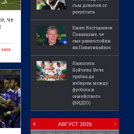
съм доволен от
резултата
е, че
м
Емил Костадинов:
Показахме, че
сме равностойни
на Панатинайкос
 каза
Николета
Бойчева: Вече
трябва да
избирам между
футбола и
семейството
(ВИДЕО)
АВГУСТ
2026