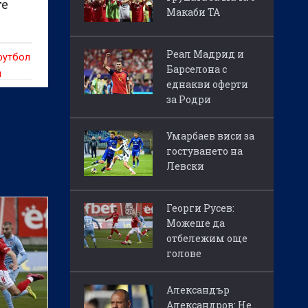
те
Макаби ТА
Реал Мадрид и
футбол
Барселона с
и
еднакви оферти
си
за Родри
ия
Умарбаев виси за
гостуването на
Левски
Георги Русев:
Можеше да
отбележим още
голове
Александър
Александров: Не