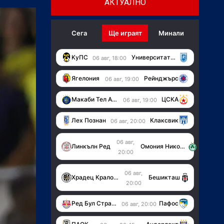
АКТУАЛНО
Сега
Ще играят
Минали
KуПС
Университатя (Крайова)
06 авг, 18:00
Ягелония
Рейнджърс
06 авг, 19:00
Макаби Тел Авив
ЦСКА
06 авг, 19:00
Лех Познан
Клаксвик
06 авг, 20:00
06 авг,
Линкълн Ред
Омония Никозия
20:00
06 авг,
Храдец Кралове
Бешикташ
20:00
Ред Бул Страсбург
Пафос
06 авг, 20:00