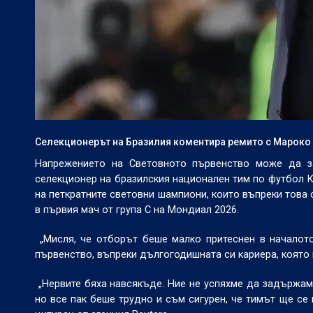
Селекционерът на Бразилия коментира ремито с Мароко 
Напрежението на Световното първенство може да за
селекционер на бразилския национален тим по футбол 
на петкратните световни шампиони, които въпреки това 
в първия мач от група C на Мондиал 2026.
„Мисля, че отборът беше малко притеснен в началот
първенство, въпреки дългогодишната си кариера, която 
„Нервите бяха навсякъде. Ние не успяхме да задържам
но все пак беше трудно и съм сигурен, че тимът ще се