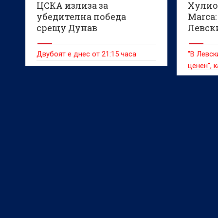
ЦСКА излиза за
Хулио
убедителна победа
Marca:
срещу Дунав
Левск
обича
Двубоят е днес от 21:15 часа
"В Левск
ценен", 