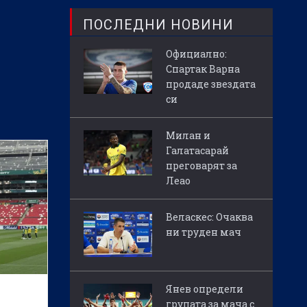
ПОСЛЕДНИ НОВИНИ
Официално:
Спартак Варна
продаде звездата
си
Милан и
Галатасарай
преговарят за
Леао
Веласкес: Очаква
ни труден мач
Янев определи
групата за мача с