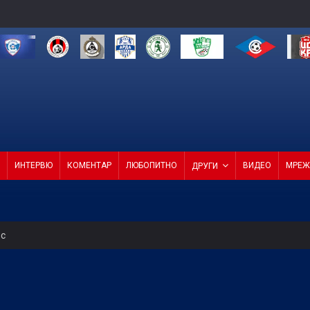
ИНТЕРВЮ
КОМЕНТАР
ЛЮБОПИТНО
ВИДЕО
МРЕЖ
ДРУГИ
ес
за в друга финансова орбита при отстраняване на Кайрат
н мач