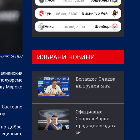
ПАОК
Андерлехт
06 авг, 20:45
Тун
Висингур Рейкявик
06 авг, 21:00
Аякс
Шелборн
06 авг, 21:00
ИЗБРАНИ НОВИНИ
чник: БГНЕС
алианския
Веласкес: Очаква
 полувреме
ни труден мач
ещу Мароко
а Световно
Официално:
ор.
Спартак Варна
продаде звездата
 по-добра,
си
пециалист,