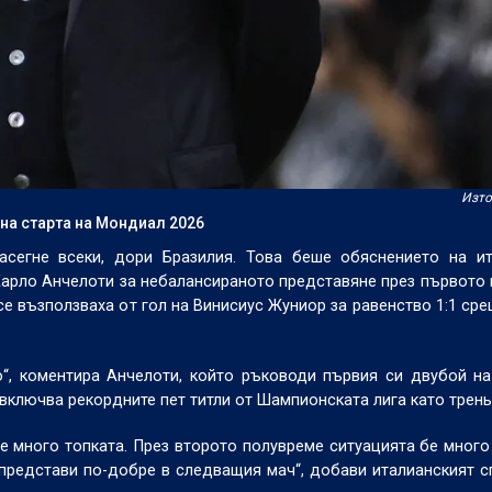
Изто
на старта на Мондиал 2026
сегне всеки, дори Бразилия. Това беше обяснението на ит
Карло Анчелоти за небалансираното представяне през първото
се възползваха от гол на Винисиус Жуниор за равенство 1:1 ср
о“, коментира Анчелоти, който ръководи първия си двубой н
включва рекордните пет титли от Шампионската лига като трень
е много топката. През второто полувреме ситуацията бе много
 представи по-добре в следващия мач“, добави италианският с