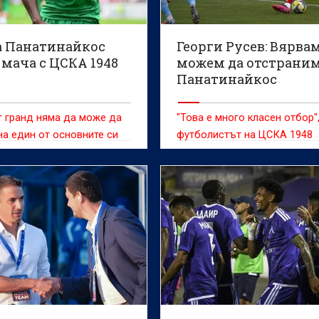
а Панатинайкос
Георги Русев: Вярвам
мача с ЦСКА 1948
можем да отстрани
Панатинайкос
 гранд няма да може да
"Това е много класен отбор",
на един от основните си
футболистът на ЦСКА 1948
ели