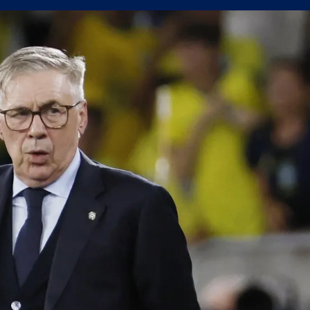
 продаде звездата си
джия