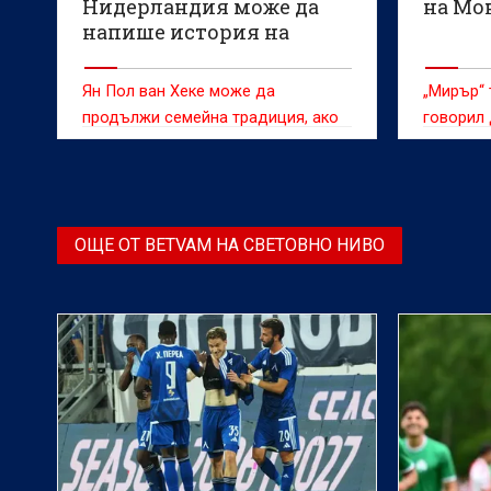
Нидерландия може да
на Мо
напише история на
Мондиал 2026
Ян Пол ван Хеке може да
„Мирър“ 
продължи семейна традиция, ако
говорил 
достигне до финала
по темат
ОЩЕ ОТ BETVAM НА СВЕТОВНО НИВО