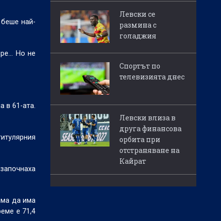
Левски се
 беше най-
размина с
голаджия
е... Но не
Спортът по
телевизията днес
а в 61-ата.
Левски влиза в
друга финансова
титулярния
орбита при
отстраняване на
Кайрат
 започнаха
яма да има
еме е 71,4