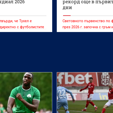
ндиал 2026
рекорд още в първи
дни
твърди, че Тухел е
Световното първенство по 
директно с футболистите
през 2026 г. започна с гръм 
а
трясък, поставяйки първия 
голям рекорд още в началн
съдийски сигнал