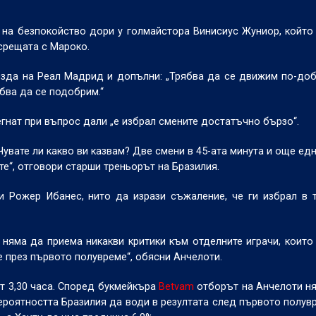
 на безпокойство дори у голмайстора Винисиус Жуниор, който
 срещата с Мароко.
езда на Реал Мадрид и допълни: „Трябва да се движим по-добр
ябва да се подобрим.“
нат при въпрос дали „е избрал смените достатъчно бързо“.
Чувате ли какво ви казвам? Две смени в 45-ата минута и още едн
те“, отговори старши треньорът на Бразилия.
и Рожер Ибанес, нито да изрази съжаление, че ги избрал в 
 няма да приема никакви критики към отделните играчи, които
е през първото полувреме“, обясни Анчелоти.
от 3,30 часа. Според букмейкъра
Betvam
отборът на Анчелоти н
ероятността Бразилия да води в резултата след първото полувр