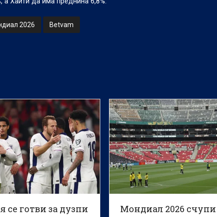
, а Хаити да има преднина 6,8%.
диал 2026
Betvam
 се готви за дузпи
Мондиал 2026 счупи