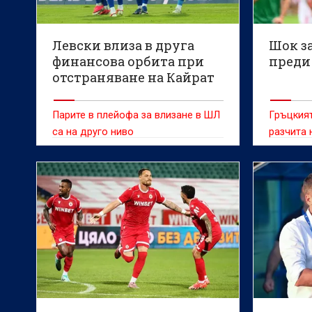
Левски влиза в друга
Шок з
финансова орбита при
преди 
отстраняване на Кайрат
Парите в плейофа за влизане в ШЛ
Гръцкият
са на друго ниво
разчита 
нападат