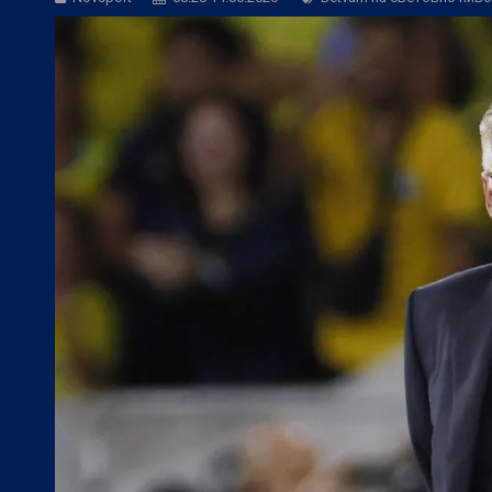
БГ Футбол:
Официално: Спартак Варна
БГ Футбол:
Левски се размина с гола