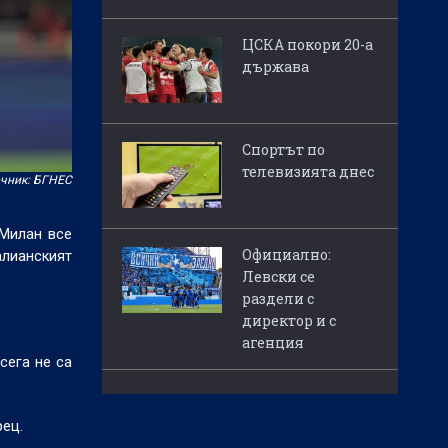
ЦСКА покори 20-а
държава
Спортът по
телевизията днес
чник: БГНЕС
 Милан все
Официално:
алианският
Левски се
раздели с
директор и с
агенция
сега не са
рец.