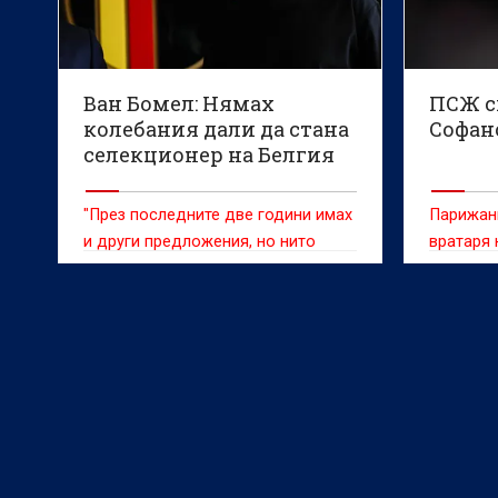
Ван Бомел: Нямах
ПСЖ с
колебания дали да стана
Софан
селекционер на Белгия
"През последните две години имах
Парижани
и други предложения, но нито
вратаря 
едно от тях не ме убеди"
35 милио