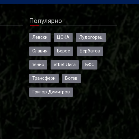
Популярно
Левски
ЦСКА
Лудогорец
Славия
Берое
Бербатов
тенис
efbet Лига
БФС
Трансфери
Ботев
Григор Димитров