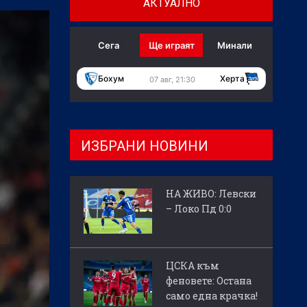
АКТУАЛНО
Сега
Ще играят
Минали
Бохум
Херта
07 авг, 21:30
ИЗБРАНИ НОВИНИ
НА ЖИВО: Левски
– Локо Пд 0:0
ЦСКА към
феновете: Остана
само една крачка!