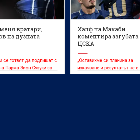
меня вратари,
Халф на Макаби
ов на дузпата
коментира загубата
ЦСКА
 се готвят да подпишат с
„Оставихме си планина за
на Парма Зион Сузуки за
изкачване и резултатът не е 
на евро
което искахме, но вярваме в
си“, заяви Итамар Ной