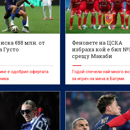
иска €88 млн. от
Феновете на ЦСКА
а Густо
избраха кой е бил №
срещу Макаби
ике е одобрил офертата
Годой спечели най-много в
ника
за играч на мача в Батуми