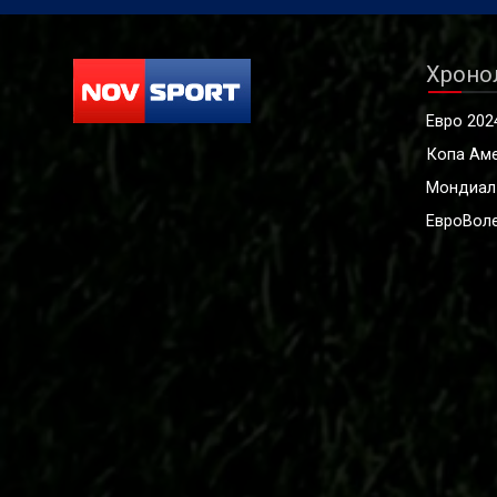
Хроно
Евро 202
Копа Ам
Мондиал
ЕвроВоле