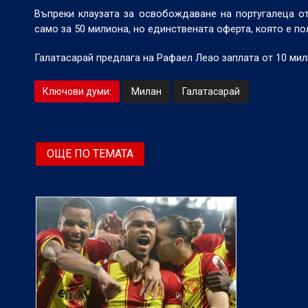
Въпреки клаузата за освобождаване на португалеца от
само за 50 милиона, но единствената оферта, която е по
Галатасарай предлага на Рафаел Леао заплата от 10 мил
Ключови думи:
Милан
Галатасарай
ОЩЕ ПО ТЕМАТА