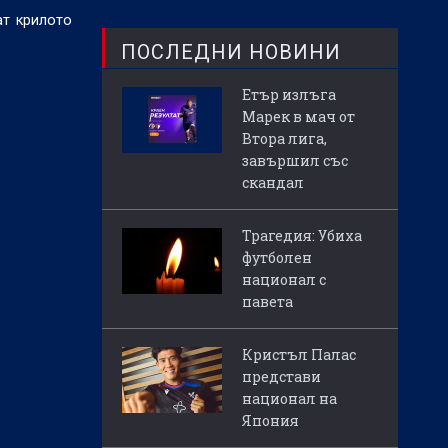
ат крилото
ПОСЛЕДНИ НОВИНИ
Етър излъга
Марек в мач от
Втора лига,
завършил със
скандал
Трагедия: Убиха
футболен
национал с
павета
Кристъл Палас
представи
национал на
Япония