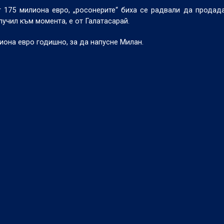
 175 милиона евро, „росонерите“ биха се радвали да продад
лучил към момента, е от Галатасарай.
иона евро годишно, за да напусне Милан.