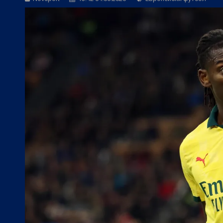
БГ Футбол:
ЦСКА към феновете: Остан
БГ Футбол:
ЦСКА покори 20-а държав