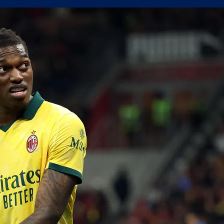
а само една крачка!
а