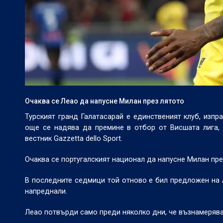
Очаква се Леао да напусне Милан през лятото
Турският гранд Галатасарай е единственият клуб, изп
още се надява да премине в отбор от Висшата лига,
вестник Gazzetta dello Sport.
Очаква се португалският национал да напусне Милан пре
В последните седмици той отново е бил предложен на А
напреднали.
Леао потвърди само преди няколко дни, че възнамерява