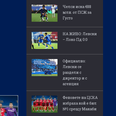
Челси иска €88
млн. от ПСЖ за
Густо
НА ЖИВО: Левски
– Локо Пд 0:0
Официално:
Левски се
раздели с
директор и с
агенция
Феновете на ЦСКА
избраха кой е бил
№1 срещу Макаби