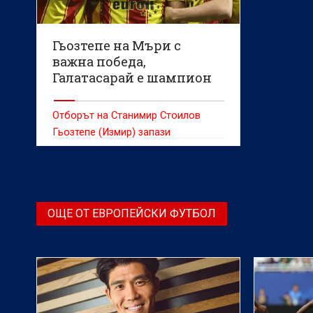
Гьозтепе на Мъри с
важна победа,
Галатасарай е шампион
(ВИДЕО)
Отборът на Станимир Стоилов
Гьозтепе (Измир) запази
надеждите си да се класира за
участие в турнира на УЕФА Лига на
конференциите, след като спечели
с 2:1 на своя стадион „Гюрсел
ОЩЕ ОТ ЕВРОПЕЙСКИ ФУТБОЛ
Аксел“ срещу Газиантеп ФК в 33-ия
кръг.