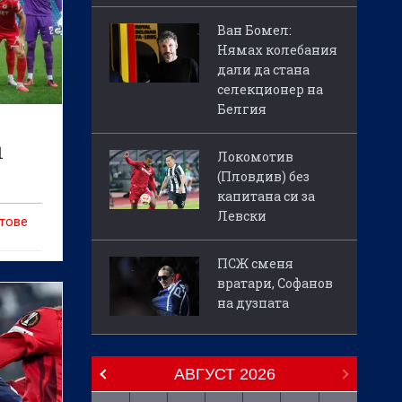
Ван Бомел:
Нямах колебания
дали да стана
селекционер на
Белгия
1
Локомотив
(Пловдив) без
капитана си за
Левски
отове
ПСЖ сменя
вратари, Софанов
на дузпата
АВГУСТ
2026