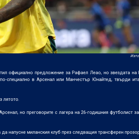
Изто
ратил официално предложение за Рафаел Леао, но звездата на
 по-специално в Арсенал или Манчестър Юнайтед, твърди ит
з лятото.
рсенал, но преговорите с лагера на 26-годишния футболист за
 да напусне миланския клуб през следващия трансферен прозо