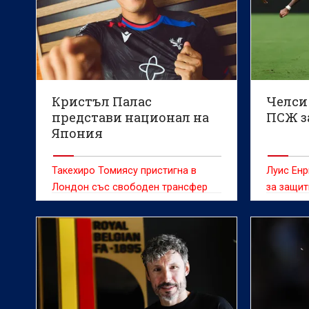
Кристъл Палас
Челси 
представи национал на
ПСЖ з
Япония
Такехиро Томиясу пристигна в
Луис Енр
Лондон със свободен трансфер
за защит