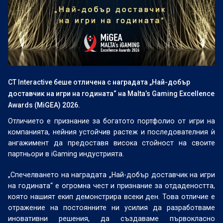
CT Interactive беше отличена с наградата „Най-добър
доставчик на игри на годината“ на Malta’s Gaming Excellence
Awards (MiGEA) 2026.
Отличието е признание за богатото портфолио от игри на
компанията, нейния устойчив растеж и последователния ѝ
ангажимент да предоставя висока стойност на своите
партньори в iGaming индустрията.
„Спечелването на наградата „Най-добър доставчик на игри
на годината“ е огромна чест и признание за отдадеността,
която нашият екип демонстрира всеки ден. Това отличие е
отражение на постоянните ни усилия да разработваме
иновативни решения, да създаваме първокласно