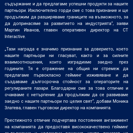
съдържание и да предлагаме успешни продукти за нашите
партньори. Изключително горди сме с това признание и ще
продължим да разширяваме границите на възможното, за
да допринасяме за развитието на индустрията“, заяви
Мартин Иванов, главен оперативен директор на CT
Interactive.
„Тази награда е значимо признание за доверието, което
нашите партньори ни гласуват, както и за силните
взаимоотношения, които изградихме заедно през
годините. Тя е отражение на общия ни стремеж да
предлагаме първокласно гейминг изживяване и да
създаваме дългосрочна стойност за операторите на
регулираните пазари. Благодарни сме за това отличие и
очакваме с нетърпение да продължим да се развиваме
заедно с нашите партньори по целия свят“, добави Моника
Златева, главен търговски директор на компанията.
Престижното отличие подчертава постоянния ангажимент
на компанията да предоставя висококачествено гейминг