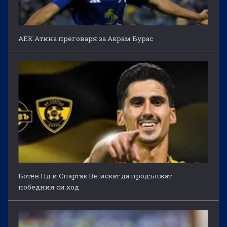
АЕК Атина преговаря за Акрам Бурас
Ботев Пд и Спартак Вн искат да продължат
победния си ход