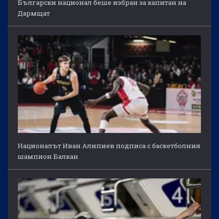
Български национал беше избран за капитан на
Дармщат
Националът Иван Алипиев подписа с баскетболния
шампион Балкан