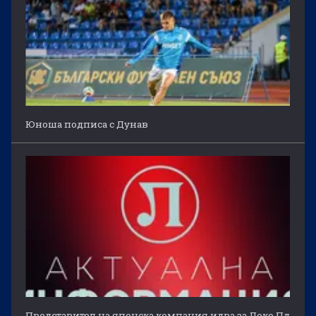
Юноша подписа с Дунав
Представител на японска компания идва за Локо Пд