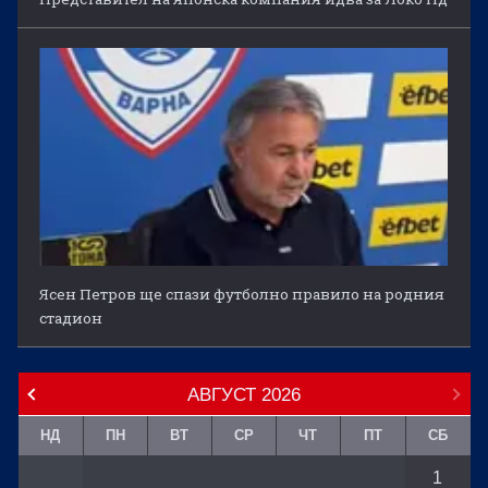
Ясен Петров ще спази футболно правило на родния
стадион
АВГУСТ
2026
НД
ПН
ВТ
СР
ЧТ
ПТ
СБ
1