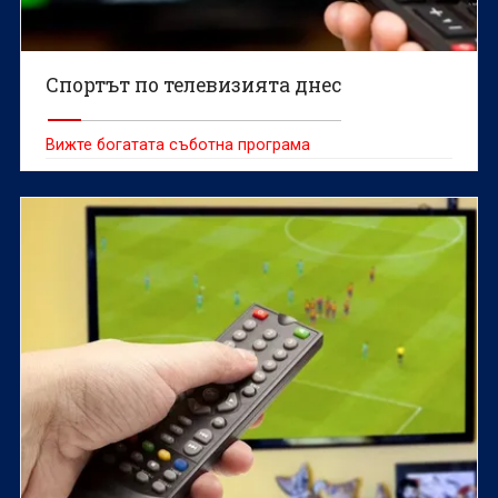
Спортът по телевизията днес
Вижте богатата съботна програма