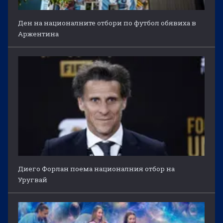
Ден на националните отбори по футбол обявиха в
Аржентина
Диего Форлан поема националния отбор на
Уругвай