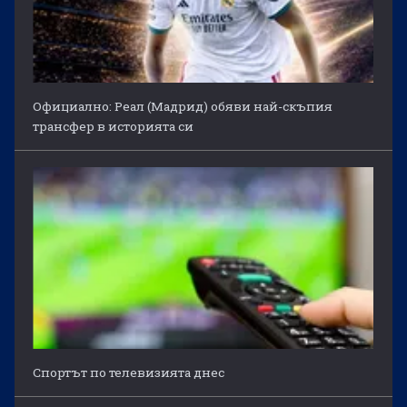
Официално: Реал (Мадрид) обяви най-скъпия
трансфер в историята си
Спортът по телевизията днес