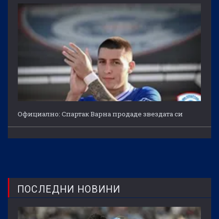
Официално: Спартак Варна продаде звездата си
ПОСЛЕДНИ НОВИНИ