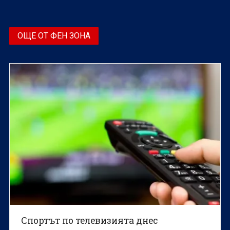
ОЩЕ ОТ ФЕН ЗОНА
Спортът по телевизията днес