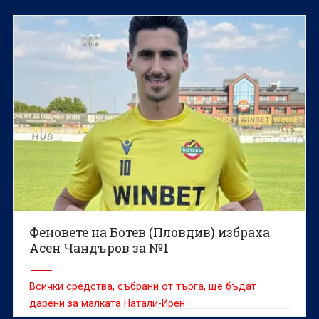
Феновете на Ботев (Пловдив) избраха
Асен Чандъров за №1
Всички средства, събрани от търга, ще бъдат
дарени за малката Натали-Ирен