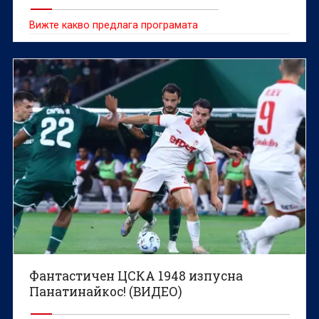
Вижте какво предлага програмата
Фантастичен ЦСКА 1948 изпусна
Панатинайкос! (ВИДЕО)