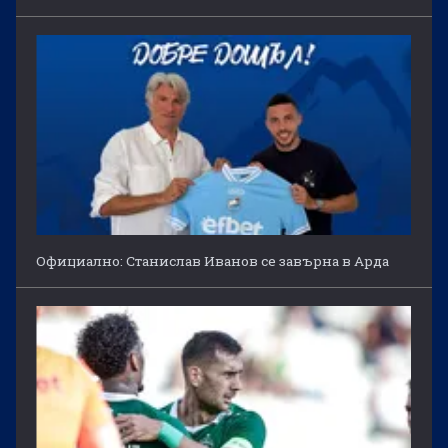
Официално: Станислав Иванов се завърна в Арда