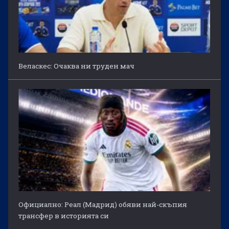
Веласкес: Очаква ни труден мач
Официално: Реал (Мадрид) обяви най-скъпия
трансфер в историята си