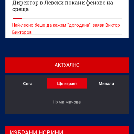
Директор в Левски покани фенове на
среща
Най-лесно беше да кажем “догодина”, заяви Виктор
Викторов
АКТУАЛНО
Сега
Ще играят
Минали
Няма мачове
ИЗБРАНИ НОВИНИ