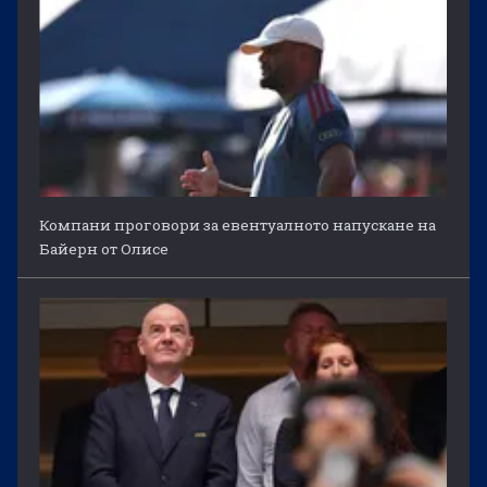
Компани проговори за евентуалното напускане на
Байерн от Олисе