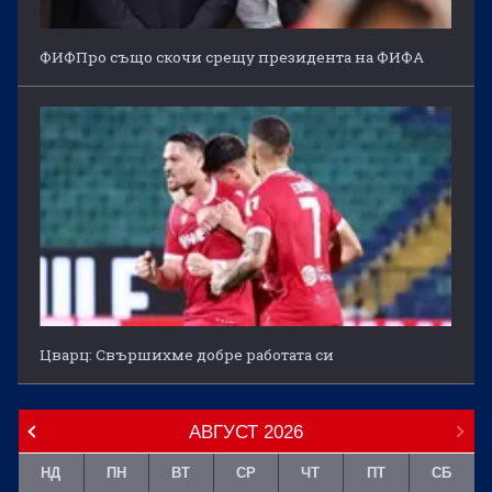
ФИФПро също скочи срещу президента на ФИФА
Цварц: Свършихме добре работата си
АВГУСТ
2026
НД
ПН
ВТ
СР
ЧТ
ПТ
СБ