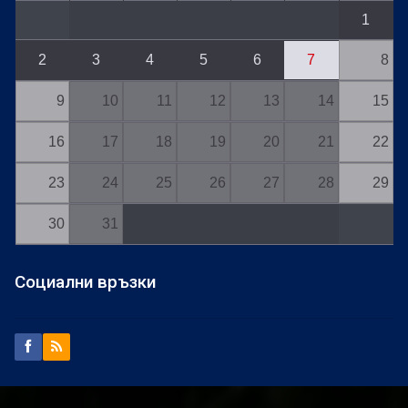
1
2
3
4
5
6
7
8
9
10
11
12
13
14
15
16
17
18
19
20
21
22
23
24
25
26
27
28
29
30
31
Социални връзки