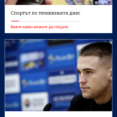
Спортът по телевизията днес
Вижте какво можете да гледате