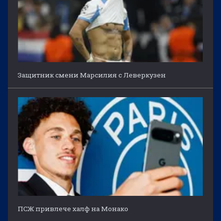
Защитник смени Марсилия с Леверкузен
ПСЖ привлече халф на Монако