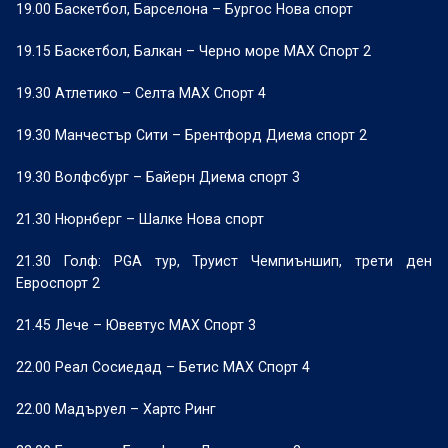
19.00 Баскетбол, Барселона – Бургос Нова спорт
19.15 Баскетбол, Балкан – Черно море МАХ Спорт 2
19.30 Атлетико – Селта МАХ Спорт 4
19.30 Манчестър Сити – Брентфорд Диема спорт 2
19.30 Волфсбург – Байерн Диема спорт 3
21.30 Нюрнберг – Шалке Нова спорт
21.30 Голф: PGA тур, Труист Чемпиъншип, трети ден
Евроспорт 2
21.45 Лече – Ювевтус МАХ Спорт 3
22.00 Реал Сосиедад – Бетис МАХ Спорт 4
22.00 Мадъруел – Хартс Ринг