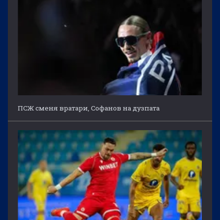
ПСЖ сменя вратари, Софанов на дузпата