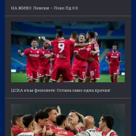
НА ЖИВО: Левски – Локо Пд 0:0
ЦСКА към феновете: Остана само една крачка!