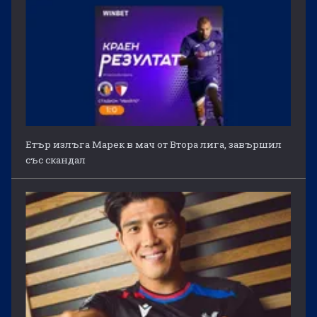
Етър излъга Марек в мач от Втора лига, завършил
със скандал