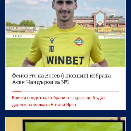
Феновете на Ботев (Пловдив) избраха
Асен Чандъров за №1
Всички средства, събрани от търга, ще бъдат
дарени за малката Натали-Ирен