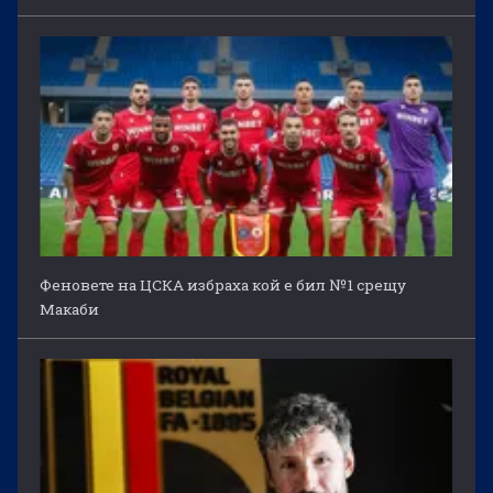
Феновете на ЦСКА избраха кой е бил №1 срещу
Макаби