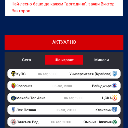
Най-лесно беше да кажем “догодина”, заяви Виктор
Викторов
АКТУАЛНО
Сега
Ще играят
Минали
KуПС
Университатя (Крайова)
06 авг, 18:00
Ягелония
Рейнджърс
06 авг, 19:00
Макаби Тел Авив
ЦСКА
06 авг, 19:00
Лех Познан
Клаксвик
06 авг, 20:00
Линкълн Ред
Омония Никозия
06 авг, 20:00