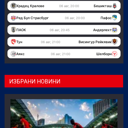
Храдец Кралове
Бешикташ
06 авг, 20:00
Ред Бул Страсбург
Пафос
06 авг, 20:00
ПАОК
Андерлехт
06 авг, 20:45
Тун
Висингур Рейкявик
06 авг, 21:00
Аякс
Шелборн
06 авг, 21:00
ИЗБРАНИ НОВИНИ