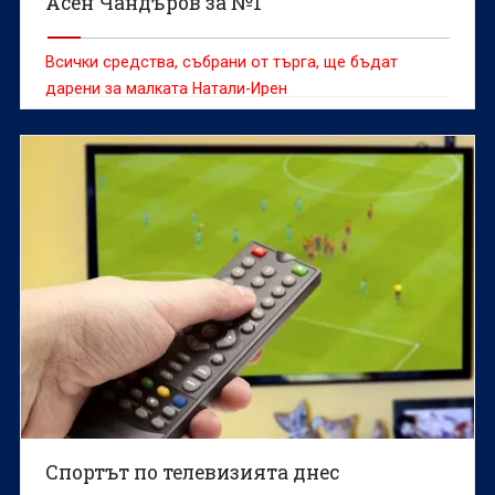
Асен Чандъров за №1
Всички средства, събрани от търга, ще бъдат
дарени за малката Натали-Ирен
Спортът по телевизията днес