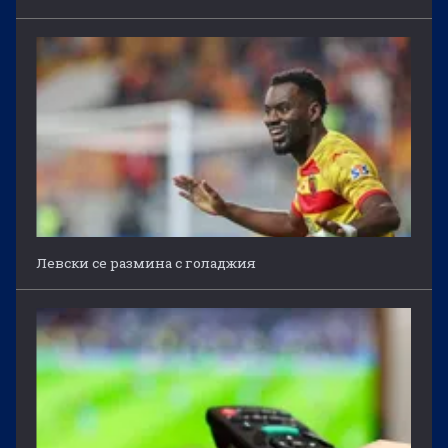
Левски се размина с голаджия