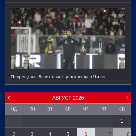
Посрещнаха Возиня като рок звезда в Чили
АВГУСТ
2026
НД
ПН
ВТ
СР
ЧТ
ПТ
СБ
1
2
3
4
5
6
7
8