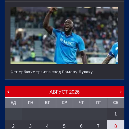
Фенербахче тръгва след Ромелу Лукаку
АВГУСТ
2026
НД
ПН
ВТ
СР
ЧТ
ПТ
СБ
1
2
3
4
5
6
7
8