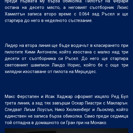
преди първата му бърза обиколка. Пилотът на Ферари
остана на десето място, а неговият съотборник Люис
Хамилтън записа второ време с 0.064 зад Ръсел и ще
стартира до него в неделното състезание.
Лидер на втора линия ще бъде водачът в класирането при
пилотите Кими Антонели, който изостана с малко над три
десети от съотборника си Ръсел. До него ще стартира
световният шампион Ландо Норис, който бе с още три
хилядни изоставане от пилота на Мерцедес.
Макс Ферстапен и Исак Хаджар оформят изцяло Ред Бул
трета линия, а зад тях завърши Оскар Пиастри с Макларън.
Следват Лиъм Лоусън, Нико Хюлкенберг и Льоклер, който
единствен не записа бърза обиколка. Само преди седмица
той отпадна в домашното си Гран при на Монако.