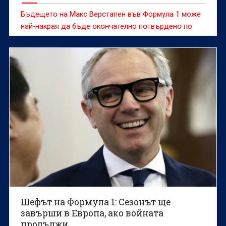
Бъдещето на Макс Верстапен във Формула 1 може
най-накрая да бъде окончателно потвърдено по
време на състезателния уикенд за Гран При на
Нидерландия на пистата "Зандворт", смята бившият
нидерландски пилот Роберт Доорнбос
Шефът на Формула 1: Сезонът ще
завърши в Европа, ако войната
продължи