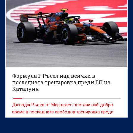
Формула 1: Ръсел над всички в
последната тренировка преди ГП на
Каталуня
Джордж Ръсел от Мерцедес постави най-добро
време в последната свободна тренировка преди
Гран при на Каталуня от Формула 1.