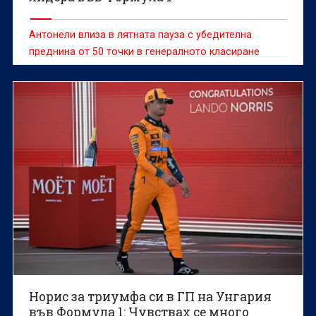
Антонели влиза в лятната пауза с убедителна
преднина от 50 точки в генералното класиране
Норис за триумфа си в ГП на Унгария
във Формула 1: Чувствах се много