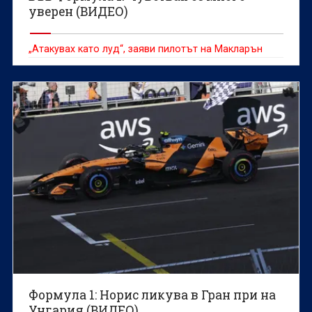
уверен (ВИДЕО)
„Атакувах като луд“, заяви пилотът на Макларън
Формула 1: Норис ликува в Гран при на
Унгария (ВИДЕО)