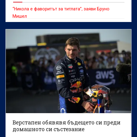
“Никола е фаворитът за титлата”, заяви Бруно
Мишел
Верстапен обявявя бъдещето си преди
домашното си състезание