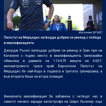
Източник: БГНЕС
Пилотът на Мерцедес затвърди добрия си уикенд с победа
в квалификацията
Джордж Ръсел затвърди добрия си уикенд в Гран при на
Каталуня с първо място в квалификацията, записвайки
обиколка в рамките на 1:14.679 минути на 4.657-
километровото трасе край Барселона. Пилотът на
Мерцедес бе най-бърз в първата и третата тренировка, а
във втората беше на втора позиция.
Финалната квалификация бе забавена с четвърт час в
самото начало заради катастрофа на Шарл Льоклер още