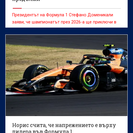
Президентът на Формула 1 Стефано Доменикали
заяви, че шампионатът през 2026-a ще приключи в
Европа, ако конфликтът в Близкия изток направи
невъзможно провеждането на състезанията в
Катар и Абу Даби
Норис счита, че напрежението е върху
лидера във Формула 1