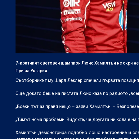
7-кратният световен шампион Люис Хамилтън не скри нед
При на Унгария.
Съотборникът му Шарл Леклер спечели първата позиция н
Още докато беше на пистата Люис каза по радиото „всек
„Всеки път аз правя нещо – заяви Хамилтън. – Безполезе
„Тимът няма проблеми. Видяхте, че другата ни кола е на
Хамилтън демонстрира подобно лошо настроение и след