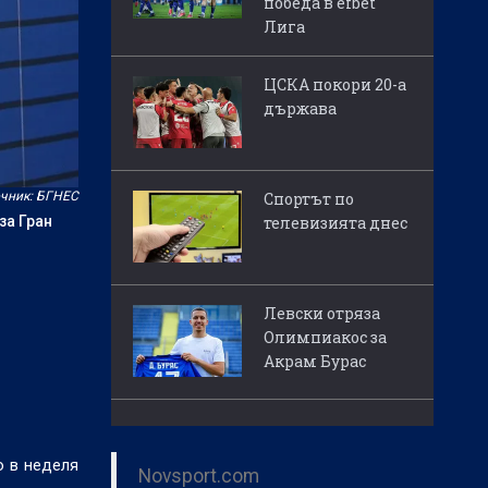
победа в efbet
Лига
ЦСКА покори 20-а
държава
чник: БГНЕС
Спортът по
за Гран
телевизията днес
Левски отряза
Олимпиакос за
Акрам Бурас
о в неделя
Novsport.com