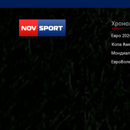
Хроно
Евро 202
Копа Ам
Мондиал
ЕвроВоле