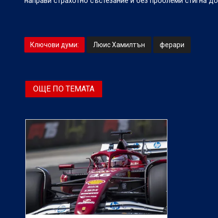
направи страхотно състезание и без проблеми стигна до 
Ключови думи:
Люис Хамилтън
ферари
ОЩЕ ПО ТЕМАТА