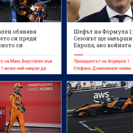
апен обявявя
Шефът на Формула 1:
ето си преди
Сезонът ще завърши
ното си
Европа, ако войната
зание
продължи
о на Макс Верстапен във
Президентът на Формула 1
1 може най-накрая да
Стефано Доменикали заяви,
ончателно потвърдено по
шампионатът през 2026-a щ
 състезателния уикенд за
приключи в Европа, ако
 на Нидерландия на
конфликтът в Близкия изток
"Зандворт", смята бившият
направи невъзможно
ндски пилот Роберт
провеждането на състезани
ос
Катар и Абу Даби