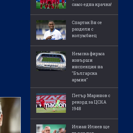
само една крачка!
Спартак Вн се
раздели с
колумбиец
Немска фирма
извърши
инспекция на
"Българска
армия"
Петър Маринов с
рекорд за ЦСКА
1948
Илиан Илиев ще