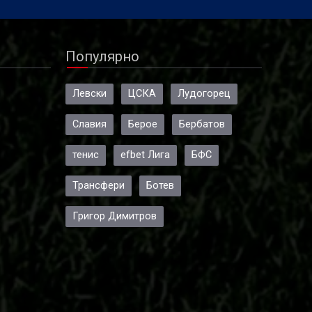
Популярно
Левски
ЦСКА
Лудогорец
Славия
Берое
Бербатов
тенис
efbet Лига
БФС
Трансфери
Ботев
Григор Димитров