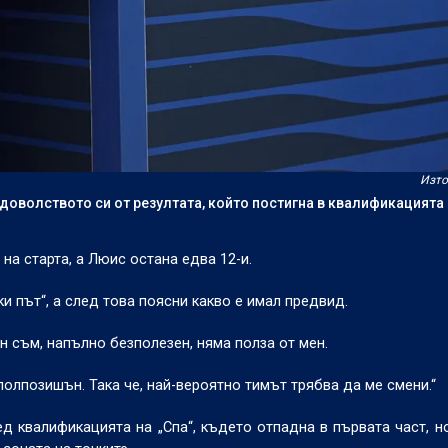
Изто
оволството си от резултата, който постигна в квалификацията 
а старта, а Люис остана едва 12-и.
и път“, а след това поясни какво е имал предвид.
н съм, напълно безполезен, няма полза от мен.
 полпозишън. Така че, най-вероятно тимът трябва да ме смени.“
 квалификацията на „Спа“, където отпадна в първата част, н