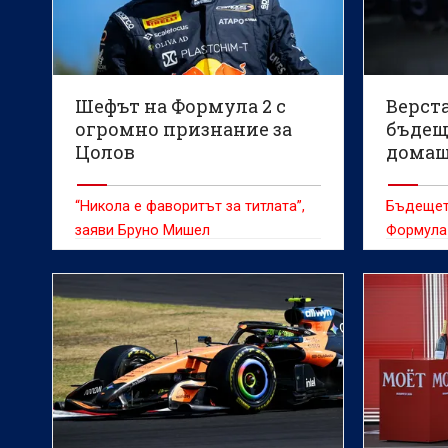
Шефът на Формула 2 с
Верст
огромно признание за
бъдещ
Цолов
домаш
състе
“Никола е фаворитът за титлата”,
Бъдещет
заяви Бруно Мишел
Формула 
бъде ок
време на
Гран При
пистата 
нидерла
Доорнб