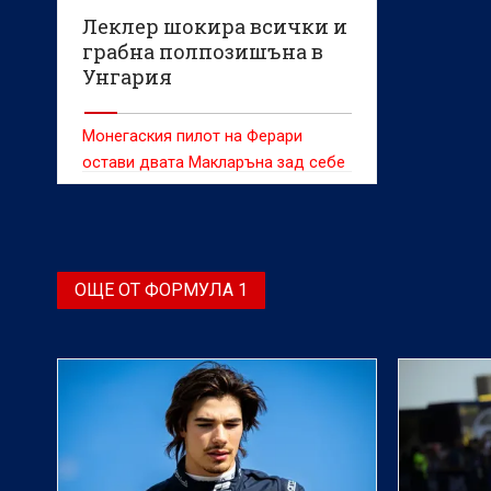
Леклер шокира всички и
грабна полпозишъна в
Унгария
Монегаския пилот на Ферари
остави двата Макларъна зад себе
си
ОЩЕ ОТ ФОРМУЛА 1