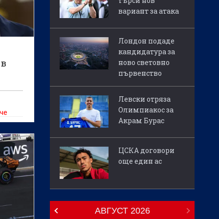
търси нов
вариант за атака
Лондон подаде
кандидатура за
 в
ново световно
първенство
Левски отряза
Олимпиакос за
 че
Акрам Бурас
е
ЦСКА договори
още един ас
ята в
АВГУСТ
2026