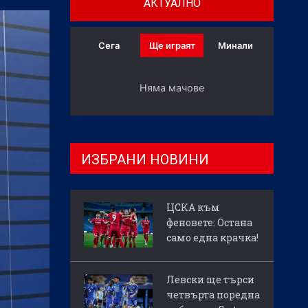
АКТУАЛНО
Сега
Ще играят
Минали
Няма мачове
ИЗБРАНИ НОВИНИ
ЦСКА към
феновете: Остана
само една крачка!
Левски ще търси
четвърта поредна