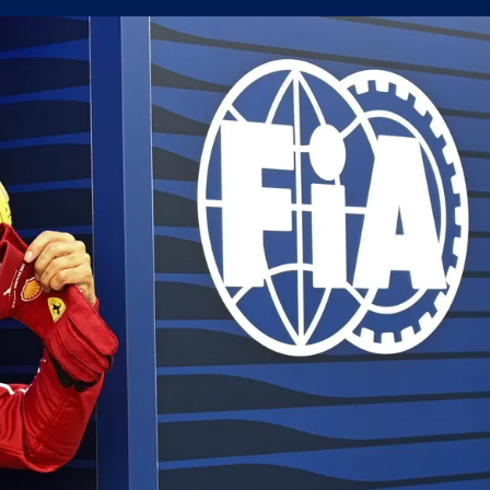
поредна победа в efbet Лига
а