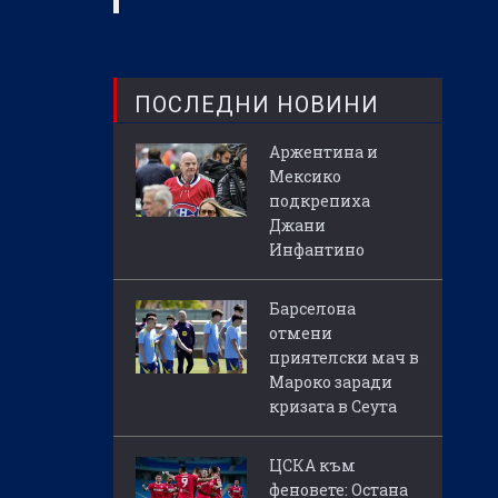
ПОСЛЕДНИ НОВИНИ
Аржентина и
Мексико
подкрепиха
Джани
Инфантино
Барселона
отмени
приятелски мач в
Мароко заради
кризата в Сеута
ЦСКА към
феновете: Остана