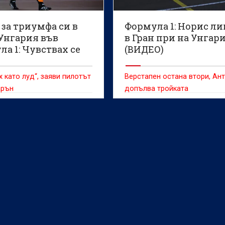
за триумфа си в
Формула 1: Норис ли
 Унгария във
в Гран при на Унгар
а 1: Чувствах се
(ВИДЕО)
 уверен (ВИДЕО)
х като луд“, заяви пилотът
Верстапен остана втори, Ан
арън
допълва тройката