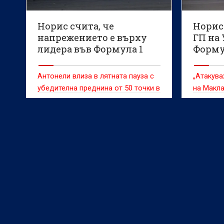
Норис счита, че
Норис 
напрежението е върху
ГП на
лидера във Формула 1
Формул
много
Антонели влиза в лятната пауза с
„Атакува
убедителна преднина от 50 точки в
на Макл
генералното класиране