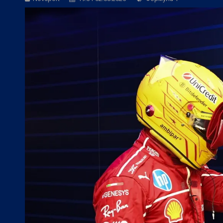
БГ Футбол:
Левски ще търси четвърта 
БГ Футбол:
ЦСКА покори 20-а държав