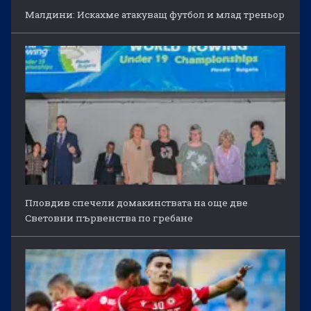
Малдини: Искахме атакуващ футбол и млад треньор
Пловдив спечели домакинствата на още две
Световни първенства по гребане