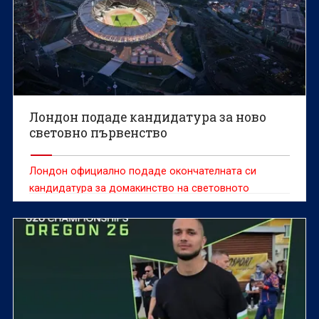
Лондон подаде кандидатура за ново
световно първенство
Лондон официално подаде окончателната си
кандидатура за домакинство на световното
първенство по лека атлетика през 2029 година.