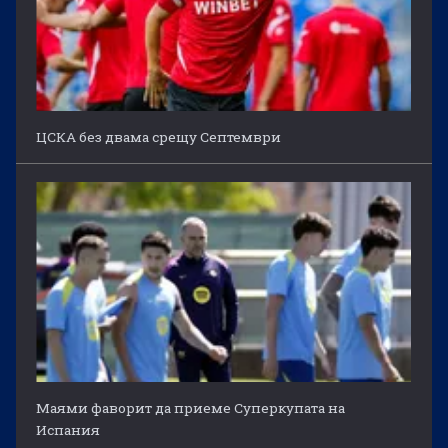
ЦСКА без двама срещу Септември
Маями фаворит да приеме Суперкупата на
Испания