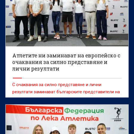
Атлетите ни заминават на европейско с
очаквания за силно представяне и
лични резултати
С очаквания за силно представяне и лични
резултати заминават българските представители на
европейското първенство по лека атлетика, което
ще се проведе в Бирмингам от 10 до 16 август.