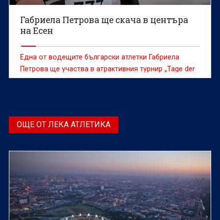
Габриела Петрова ще скача в центъра
на Есен
Една от водещите български атлетки Габриела
Петрова ще участва в атрактивния турнир „Tage der
Überflieger“ в Есен (Гер) в неделя, 21 юни.
ОЩЕ ОТ ЛЕКА АТЛЕТИКА