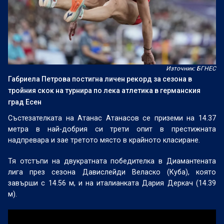
Източник: БГНЕС
Габриела Петрова постигна личен рекорд за сезона в
тройния скок на турнира по лека атлетика в германския
град Есен
Състезателката на Атанас Атанасов се приземи на 14.37
метра в най-добрия си трети опит в престижната
надпревара и зае третото място в крайното класиране.
Тя отстъпи на двукратната победителка в Диамантената
лига през сезона Давислейди Веласко (Куба), която
завърши с 14.56 м, и на италианката Дария Деркач (14.39
м).