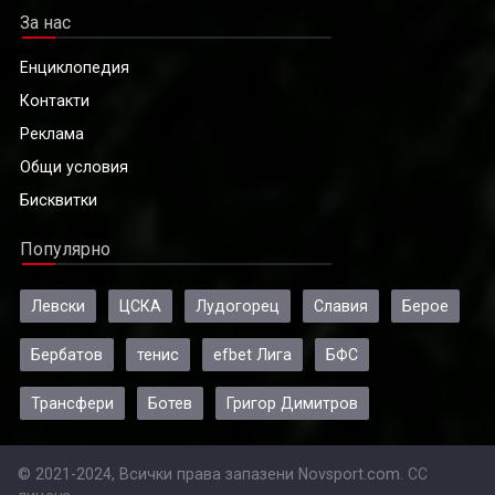
За нас
Енциклопедия
Контакти
Реклама
Общи условия
Бисквитки
Популярно
Левски
ЦСКА
Лудогорец
Славия
Берое
Бербатов
тенис
efbet Лига
БФС
Трансфери
Ботев
Григор Димитров
© 2021-2024, Всички права запазени Novsport.com.
CC