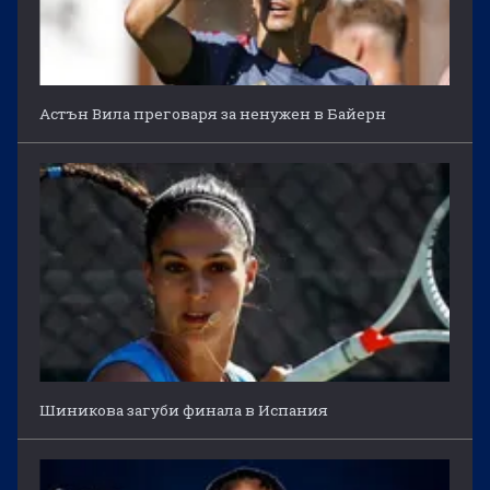
Астън Вила преговаря за ненужен в Байерн
Шиникова загуби финала в Испания