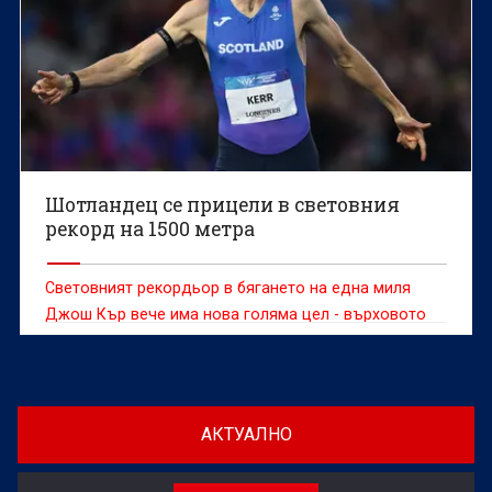
Шотландец се прицели в световния
рекорд на 1500 метра
Световният рекордьор в бягането на една миля
Джош Кър вече има нова голяма цел - върховото
постижение на 1500 метра.
АКТУАЛНО