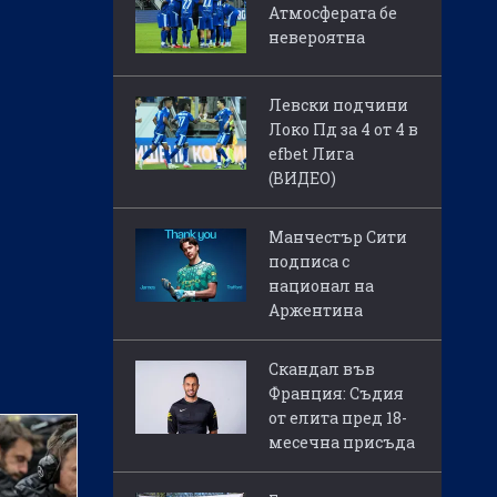
Атмосферата бе
невероятна
Левски подчини
Локо Пд за 4 от 4 в
efbet Лига
(ВИДЕО)
Манчестър Сити
подписа с
национал на
Аржентина
Скандал във
Франция: Съдия
от елита пред 18-
месечна присъда