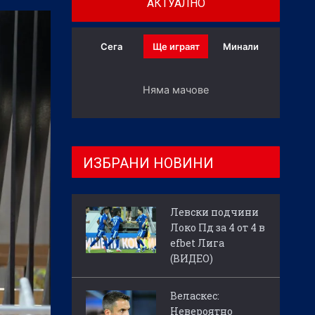
АКТУАЛНО
Сега
Ще играят
Минали
Няма мачове
ИЗБРАНИ НОВИНИ
Левски подчини
Локо Пд за 4 от 4 в
efbet Лига
(ВИДЕО)
Веласкес:
Невероятно