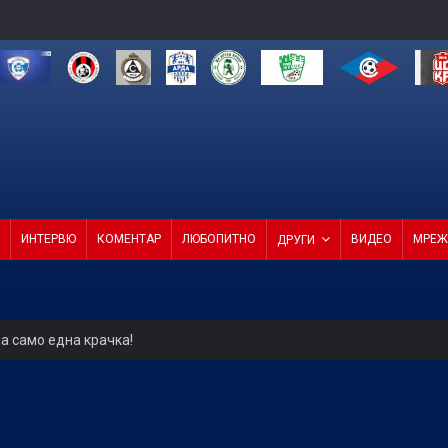
ИНТЕРВЮ
КОМЕНТАР
ЛЮБОПИТНО
ВИДЕО
МРЕЖ
ДРУГИ
а само една крачка!
ели с директор и с агенция
4 от 4 в efbet Лига (ВИДЕО)