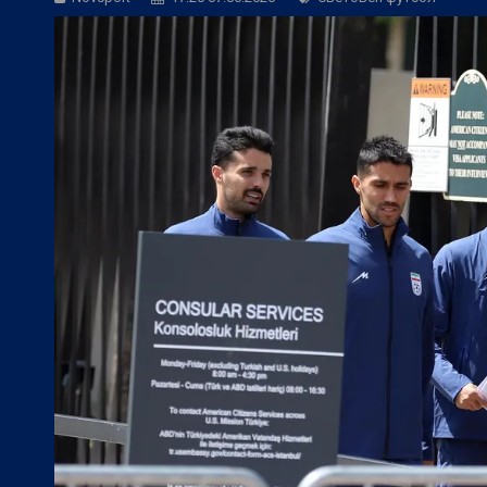
БГ Футбол:
Веласкес: Невероятно удов
БГ Футбол:
Косич: Локомотив (Пловди