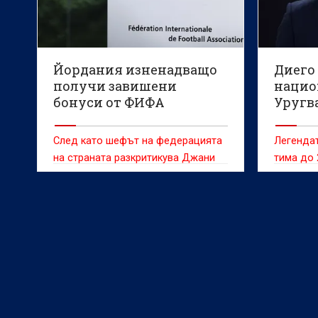
Йордания изненадващо
Диего
получи завишени
нацио
бонуси от ФИФА
Уругв
След като шефът на федерацията
Легендат
на страната разкритикува Джани
тима до 
Инфантино