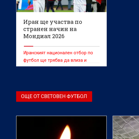
Иран ще участва по
странен начин на
Мондиал 2026
Иранският национален отбор по
футбол ще трябва да влиза и
излиза от САЩ в деня на всеки
един мач от Мондиала, заяви
иранският посланик в Мексико,
цитиран от Франс прес.
ОЩЕ ОТ СВЕТОВЕН ФУТБОЛ