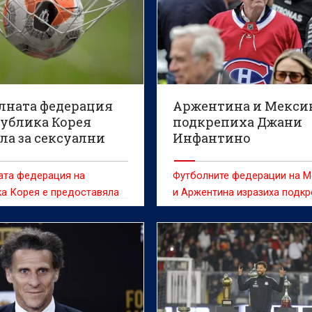
лната федерация
Аржентина и Мекси
публика Корея
подкрепиха Джани
ла за сексуални
Инфантино
ления на съдии
ата федерация на
Футболните федерации на М
а Корея е предоставяла
и Аржентина изразиха подкр
и забавления на
си за президента на ФИФА 
ранни съдии между 2011 и
Инфантино в момент, в койт
 съобщи информационната
шефът на световния футбол
Yonhap, позовавайки се на
изправен пред остри критик
оклад.
заради вече оттегленото
предложение за продажба н
от търговските права за