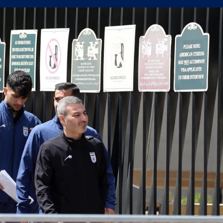
олствие е да съм треньор на Левски
в) можеше да вземе точка от Левски