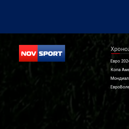
Хроно
Евро 202
Копа Ам
Мондиал
ЕвроВоле