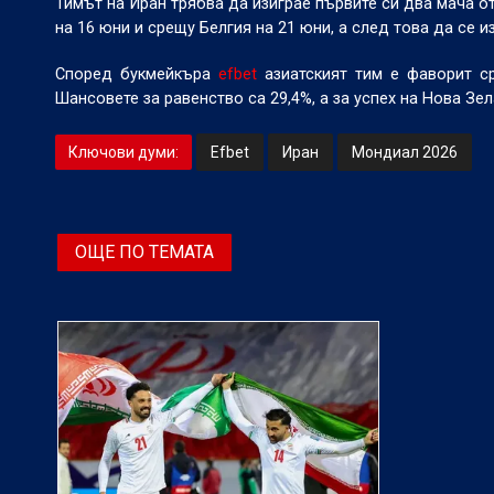
Тимът на Иран трябва да изиграе първите си два мача 
на 16 юни и срещу Белгия на 21 юни, а след това да се и
Според букмейкъра
efbet
азиатският тим е фаворит с
Шансовете за равенство са 29,4%, а за успех на Нова Зел
Ключови думи:
Efbet
Иран
Мондиал 2026
ОЩЕ ПО ТЕМАТА