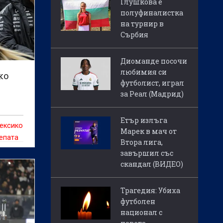
Глушкова е
полуфиналистка
на турнир в
Сърбия
Диоманде посочи
любимия си
ко
футболист, играл
за Реал (Мадрид)
Етър излъга
ексико
Марек в мач от
епата
Втора лига,
Джани
завършил със
о
скандал (ВИДЕО)
 е
и
Трагедия: Убиха
футболен
а част
национал с