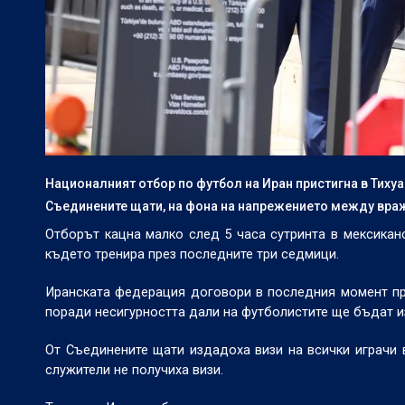
Националният отбор по футбол на Иран пристигна в Тихуа
Съединените щати, на фона на напрежението между вра
Отборът кацна малко след 5 часа сутринта в мексиканс
където тренира през последните три седмици.
Иранската федерация договори в последния момент пре
поради несигурността дали на футболистите ще бъдат и
От Съединените щати издадоха визи на всички играчи 
служители не получиха визи.