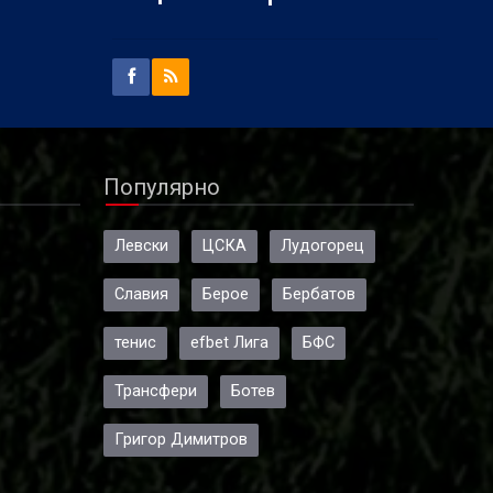
Популярно
Левски
ЦСКА
Лудогорец
Славия
Берое
Бербатов
тенис
efbet Лига
БФС
Трансфери
Ботев
Григор Димитров