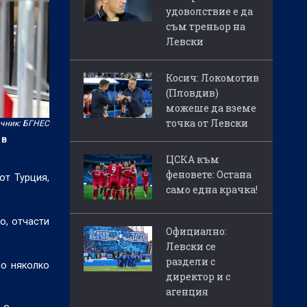
удоволствие е да
съм треньор на
Левски
Косич: Локомотив
(Пловдив)
можеше да вземе
точка от Левски
чник: БГНЕС
 в
ЦСКА към
феновете: Остана
от Турция,
само една крачка!
о, отчасти
Официално:
Левски се
раздели с
но няколко
директор и с
агенция