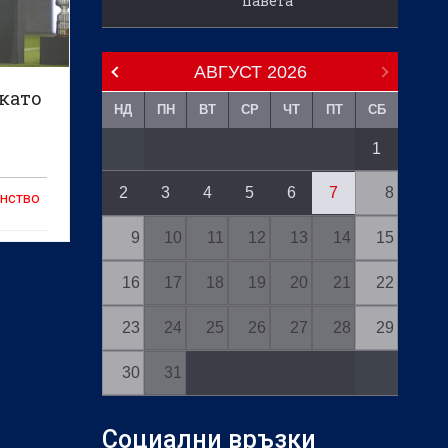
павета
АВГУСТ
2026
като
НД
ПН
ВТ
СР
ЧТ
ПТ
СБ
1
2
3
4
5
6
7
8
енство
9
10
11
12
13
14
15
то се
16
17
18
19
20
21
22
гранд
23
24
25
26
27
28
29
30
31
Социални връзки