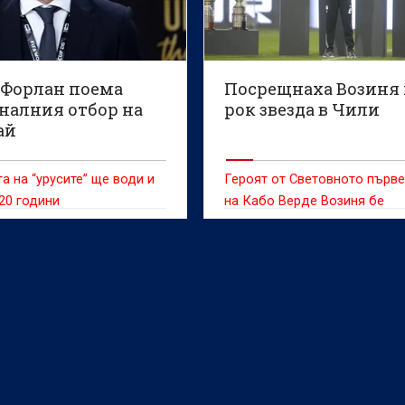
Световното първенство,
съобщава Ройтерс.
 Форлан поема
Посрещнаха Возиня 
налния отбор на
рок звезда в Чили
ай
а на “урусите” ще води и
Героят от Световното първ
20 години
на Кабо Верде Возиня бе
посрещнат с грандиозно
тържество в сряда, след ка
присъедини към чилийския 
Коло Коло, предаде ДПА.