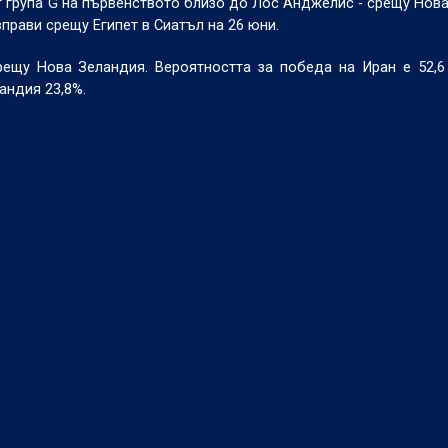
от група G на първенството близо до Лос Анджелис - срещу Нов
зправи срещу Египет в Сиатъл на 26 юни.
рещу Нова Зеландия. Вероятността за победа на Иран е 52,6
андия 23,8%.