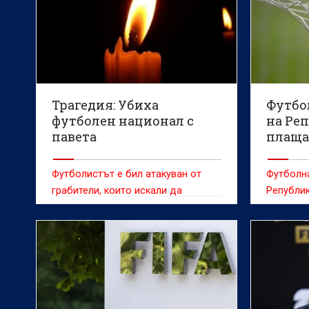
Трагедия: Убиха
Футбо
футболен национал с
на Ре
павета
плаща
забав
Футболистът е бил атакуван от
Футболн
грабители, които искали да
Републик
задигнат смартфона му
сексуалн
чуждест
2012 г.,
агенция 
одитен д