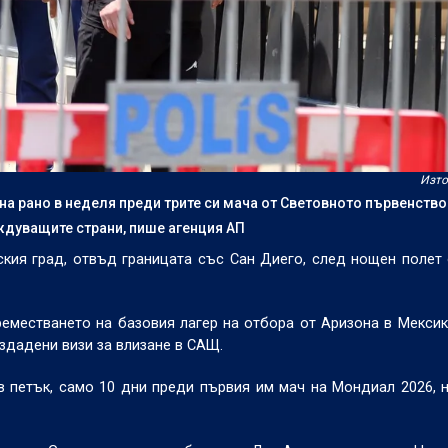
Изто
на рано в неделя преди трите си мача от Световното първенство
ждуващите страни, пише агенция АП
кия град, отвъд границата със Сан Диего, след нощен полет 
местването на базовия лагер на отбора от Аризона в Мексик
здадени визи за влизане в САЩ.
в петък, само 10 дни преди първия им мач на Мондиал 2026, 