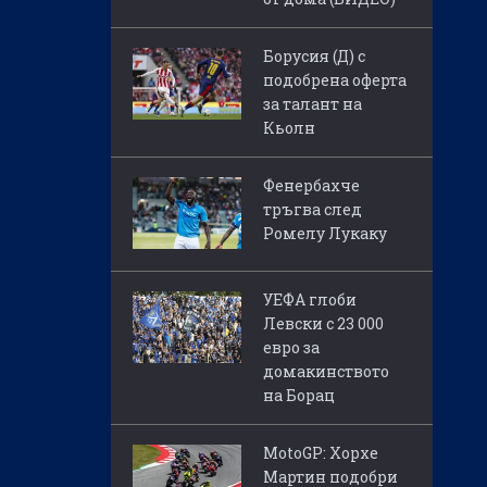
Борусия (Д) с
подобрена оферта
за талант на
Кьолн
Фенербахче
тръгва след
Ромелу Лукаку
УЕФА глоби
Левски с 23 000
евро за
домакинството
на Борац
MotoGP: Хорхе
Мартин подобри