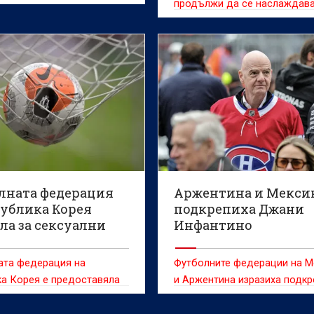
продължи да се наслаждава
футбола и след това ще взе
решението, което смята за
правилно“
лната федерация
Аржентина и Мекси
публика Корея
подкрепиха Джани
ла за сексуални
Инфантино
ления на съдии
ата федерация на
Футболните федерации на М
а Корея е предоставяла
и Аржентина изразиха подкр
и забавления на
си за президента на ФИФА 
ранни съдии между 2011 и
Инфантино в момент, в койт