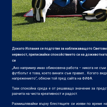
Докато Испания се подготвя за наближаващото Световн
нервност, приписвайки спокойствието си на доживотнат
си
„Ако например имах обикновена работа – никога не съм 
футболът е това, което винаги съм правил... Когато видя
напрежението“, обясни той пред сайта на ФИФА.
Тази спокойна среда е от решаващо значение за предст
разчита на чиста креативност и радост.
Размишлявайки върху блестящите си изяви по време на