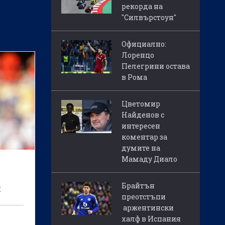
рекорда на
"Силвърстоун"
Официално:
Лоренцо
Пелегрини остава
в Рома
Цветомир
Найденов с
интересен
коментар за
думите на
Мамаду Диало
Брайтън
я
преотстъпи
еси
аржентински
халф в Испания