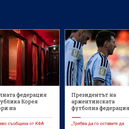
лната федерация
Президентът на
публика Корея
аржентинската
ори на
футболна федераци
нията, че е
говори за Лионел М
ла за сексуални
акво съобщиха от КФА
„Трябва да го оставите да
ления на съдии