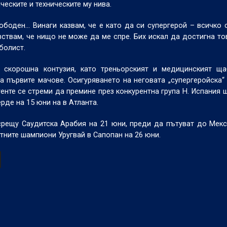
еските и техническите му нива.
боден... Винаги казвам, че е като да си супергерой – всичко 
вствам, че нищо не може да ме спре. Бих искал да достигна то
болист.
 скорошна контузия, като треньорският и медицинският ща
а първите мачове. Осигуряването на неговата „супергеройска
енте се стреми да премине през конкурентна група H. Испания 
де на 15 юни на в Атланта.
срещу Саудитска Арабия на 21 юни, преди да пътуват до Мекс
тните шампиони Уругвай в Сапопан на 26 юни.