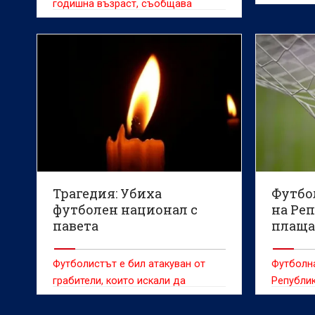
годишна възраст, съобщава
вестник "Infobae"
Трагедия: Убиха
Футбо
футболен национал с
на Ре
павета
плаща
забав
Футболистът е бил атакуван от
Футболн
грабители, които искали да
Републик
задигнат смартфона му
сексуалн
чуждест