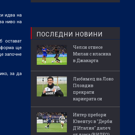
си идва на
ва ниво на
ПОСЛЕДНИ НОВИНИ
б остават
Челси отнесе
“ форма ще
Милан с класика
ще започне
в Джакарта
ико, за да
Любимец на Локо
Пловдив
прекрати
кариерата си
Интер пребори
Ювентус в "Дерби
Д'Италия" далеч
от дома (ВИДЕО)