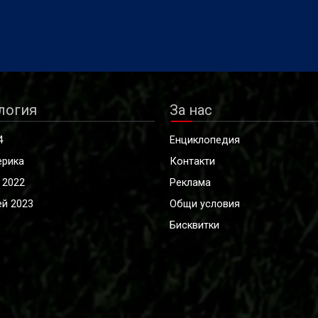
 съобщи информационната
шефът на световния футбол
Yonhap, позовавайки се на
изправен пред остри критик
оклад.
заради вече оттегленото
предложение за продажба н
от търговските права за
Световното първенство,
логия
За нас
съобщава Ройтерс.
4
Енциклопедия
ерика
Контакти
 2022
Реклама
й 2023
Общи условия
Бисквитки