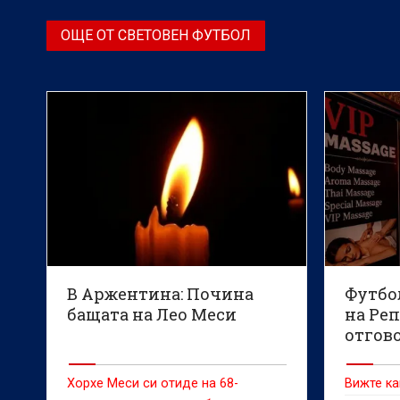
ОЩЕ ОТ СВЕТОВЕН ФУТБОЛ
В Аржентина: Почина
Футбо
бащата на Лео Меси
на Ре
отгов
обвине
плаща
Хорхе Меси си отиде на 68-
Вижте к
забав