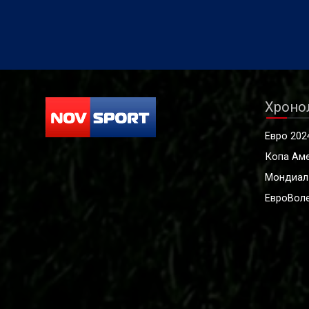
2012 г.,
агенция 
одитен д
Хроно
Евро 202
Копа Ам
Мондиал
ЕвроВоле