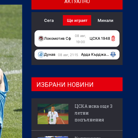
АКТУАЛНО
Сега
Ще играят
Минали
08 авг,
Локомотив Сф
ЦСКА 1948
19:00
Дунав
Арда Кърджали
08 авг, 21:15
ИЗБРАНИ НОВИНИ
ЦСКА иска още 3
летни
попълнения