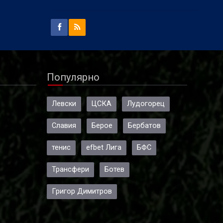
 е
и
а част
Популярно
Левски
ЦСКА
Лудогорец
Славия
Берое
Бербатов
тенис
efbet Лига
БФС
Трансфери
Ботев
Григор Димитров