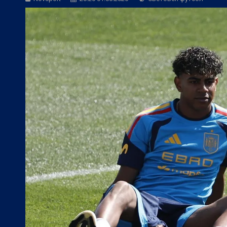
БГ Футбол:
Контузиите променят тран
БГ Футбол:
Левски постави цена на В