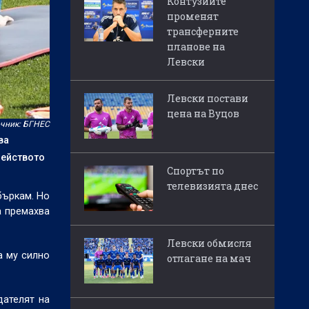
Контузиите
променят
трансферните
планове на
Левски
Левски постави
цена на Вуцов
чник: БГНЕС
ва
мейството
Спортът по
телевизията днес
бъркам. Но
а премахва
Левски обмисля
а му силно
отлагане на мач
дателят на