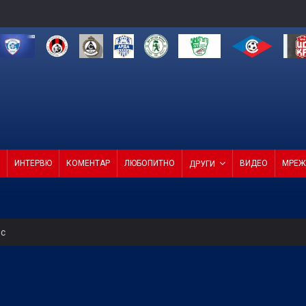
ИНТЕРВЮ
КОМЕНТАР
ЛЮБОПИТНО
ВИДЕО
МРЕЖ
ДРУГИ
ес
на мач
пълнения