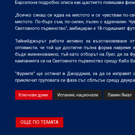
Барселона подробно описа как щастието повишава физич
„Всичко сякаш си идва на мястото и се чувствам по-сво
мястото. По-бърз съм, по-силен, пълен с адреналин. Чу
Световното първенство“, амбициран е 18-годишният фут
Тийнейджърът работи активно за възстановяване от
оптимисти, че той ще достигне пълна форма навреме з
бъде жизненоважно, тъй като отборът на Луис де ла Фу
кампанията си на Световното първенство срещу Кабо Вер
“Фуриите” ще останат в Джорджия, за да се изправят 
приключат груповата си фаза със сблъсък срещу двукра
Ключови думи:
Испания, национали
Ламин Ямал
ОЩЕ ПО ТЕМАТА