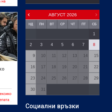
 на
ме
АВГУСТ
2026
НД
ПН
ВТ
СР
ЧТ
ПТ
СБ
1
2
3
4
5
6
7
8
9
10
11
12
13
14
15
16
17
18
19
20
21
22
ко
23
24
25
26
27
28
29
30
31
ексико
епата
Социални връзки
Джани
о