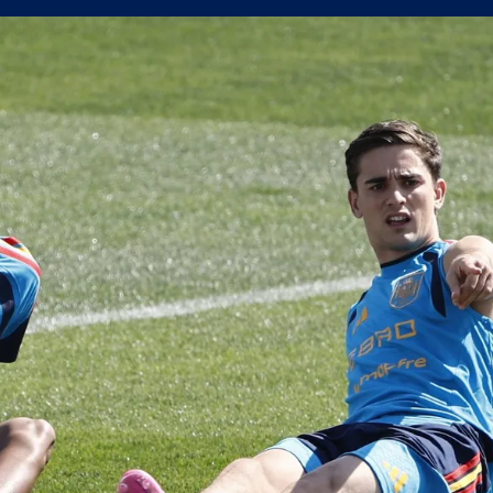
сферните планове на Левски
уцов